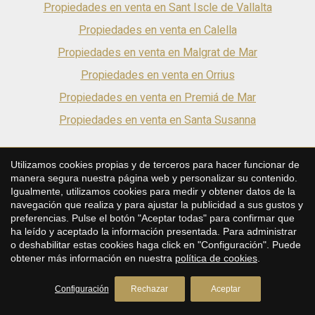
Propiedades en venta en Sant Iscle de Vallalta
Propiedades en venta en Calella
Propiedades en venta en Malgrat de Mar
Propiedades en venta en Orrius
Propiedades en venta en Premiá de Mar
Propiedades en venta en Santa Susanna
Utilizamos cookies propias y de terceros para hacer funcionar de
PREMIUM HOUSES Barcelona
manera segura nuestra página web y personalizar su contenido.
Igualmente, utilizamos cookies para medir y obtener datos de la
Inmobiliaria en Barcelona
navegación que realiza y para ajustar la publicidad a sus gustos y
Avda. Pau Casals, 5
preferencias. Pulse el botón "Aceptar todas" para confirmar que
+34 93 200 30 79
ha leído y aceptado la información presentada. Para administrar
o deshabilitar estas cookies haga click en "Configuración". Puede
obtener más información en nuestra
política de cookies
.
PREMIUM HOUSES Alella
Inmobiliaria en Alella
Configuración
Rechazar
Aceptar
Plaça Antoni Pujadas i Nirell, 3
+34 93 540 22 22