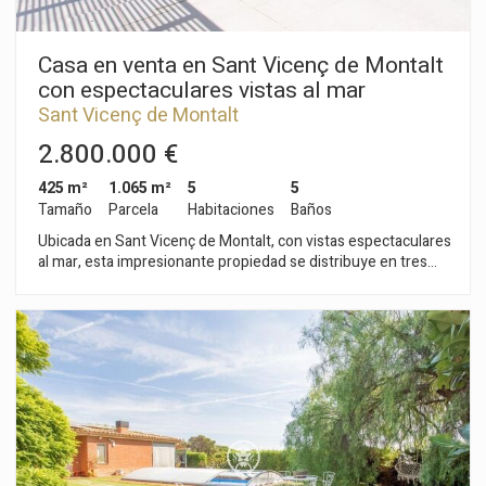
Casa en venta en Sant Vicenç de Montalt
con espectaculares vistas al mar
Sant Vicenç de Montalt
2.800.000 €
425 m²
1.065 m²
5
5
Tamaño
Parcela
Habitaciones
Baños
Ubicada en Sant Vicenç de Montalt, con vistas espectaculares
al mar, esta impresionante propiedad se distribuye en tres
plantas, ofreciendo una gran luminosidad natural y vistas
inmejorables al mar. Además, se encuentra en una localidad
con excelentes conexiones tanto con Barcelona como con la
Costa Brava. En la planta principal se encuentra un amplio
salón-comedor con acceso directo al porche y a la piscina
salina, donde se pueden disfrutar de vistas panorámicas al
mar. La cocina es de gran tamaño y se completa con un aseo
de cortesía. También se encuentra una habitación doble en
suite con baño completo. En la zona de noche, se ubica la
suite principal, que incluye un baño completo y acceso a una