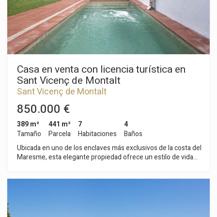
Casa en venta con licencia turística en
Sant Vicenç de Montalt
Sant Vicenç de Montalt
850.000 €
389 m²
441 m²
7
4
Tamaño
Parcela
Habitaciones
Baños
Ubicada en uno de los enclaves más exclusivos de la costa del
Maresme, esta elegante propiedad ofrece un estilo de vida
excepcional en Sant Vicenç de Montalt, rodeada de
naturaleza, privacidad y mar. Enmarcada por la cordillera litoral
y junto al Parc del Montnegre, la vivienda disfruta de un
entorno privilegiado compartido con las prestigiosas
localidades de Caldes d’Estrac y Sant Andreu de Llavaneres.
La reconocida Ruta de los 3 Pueblos reúne algunas de las