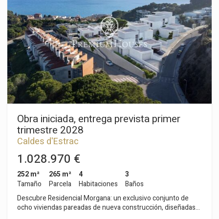
compuesto de dormitorio, baño completo, cocina y salón.
También destaca la piscina interior y jardín muy cuidado con
árboles, palmeras e incluso un putt de golf todo ello resaltado
con preciosa iluminación nocturna.
Obra iniciada, entrega prevista primer
trimestre 2028
Caldes d'Estrac
1.028.970 €
252 m²
265 m²
4
3
Tamaño
Parcela
Habitaciones
Baños
Descubre Residencial Morgana: un exclusivo conjunto de
ocho viviendas pareadas de nueva construcción, diseñadas
bajo los principios de sostenibilidad y economía circular que