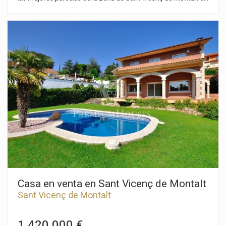
la Urbanización "La Ferrera Sud". A pocos minutos del pueblo
y a tan solo 30 minutos de Barcelona, ofrece increíbles vistas
panorámicas y una gran sensación de privacidad. La casa tiene
2 parcelas de 2.500 m2 que ofrecen a sus futuros
propietarios varias posibilidades. En estos momentos están
habilitados como jardín, pero puede edificarse otra casa para
algún miembro de la familia o tomarlo como una inversión en
la que construir varias viviendas en un futuro próximo. Garaje
para 4 coches y espacio para aparcar más vehículos en el
exterior.
Casa en venta en Sant Vicenç de Montalt
Sant Vicenç de Montalt
1.420.000 €