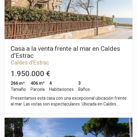
residencia que combina diseño, exclusividad y un excepcional
estilo de vida mediterráneo en una de las ubicaciones más
privilegiadas del Maresme.
Casa a la venta frente al mar en Caldes
d'Estrac
Caldes d'Estrac
1.950.000 €
266 m²
406 m²
4
3
Tamaño
Parcela
Habitaciones
Baños
Presentamos esta casa con una excepcional ubicación frente
al mar. Las vistas son espectaculares. Ubicada en Caldes
d'Estrac, bello pueblo del Maresme, conocido por sus aguas
termales, por su ambiente cultural, y su proximidad a
Barcelona. La casa dispone de un bonito jardín que la rodea,
con salida directa a la playa. Se distribuye en dos plantas; en la
primera planta se nos abre un gran salón presidido por una