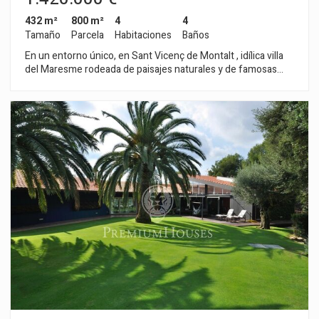
432 m²
800 m²
4
4
Tamaño
Parcela
Habitaciones
Baños
En un entorno único, en Sant Vicenç de Montalt , idílica villa
del Maresme rodeada de paisajes naturales y de famosas
playas ,con zonas deportivas al máximo nivel, campos de golf,
y el espectacular puerto Náutico " El Balís ". En este entorno
único , se ha construido esta magnífica casa. La casa se halla
rodeada de un bonito jardín en el que se ha dispuesto una
gran piscina, jardín de fácil mantenimiento, con plantas
autóctonas mediterráneas que crecen muy bien en esta zona.
Esta propiedad, se distribuye en dos grandes plantas más un
gran sótano, en el que actualmente se ha ubicado una
excepcional bodega. En la planta baja nos recibe un
espléndido distribuidor que da paso al gran salón con salida
directa a un espectacular porche junto a la piscina; al lado del
salón se abre la gran cocina y la zona de planchado. En la
misma planta, para mayor comodidad, se ha dispuesto dos
grandes dormitorios con un baño que les da servicio. En la
primera planta encontramos dos dormitorios más, uno de
ellos en suite con salida directa a una bonita terraza, con
magníficas vistas del mar y del fantástico entorno.
Finalmente, llegamos al sótano y encontramos la gran bodega,