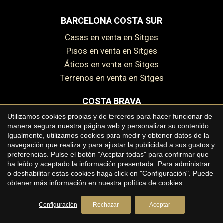
BARCELONA COSTA SUR
Casas en venta en Sitges
Pisos en venta en Sitges
Áticos en venta en Sitges
Terrenos en venta en Sitges
COSTA BRAVA
Casas en venta en la Costa Brava
Utilizamos cookies propias y de terceros para hacer funcionar de
manera segura nuestra página web y personalizar su contenido.
Pisos en venta en la Costa Brava
Igualmente, utilizamos cookies para medir y obtener datos de la
Masías en venta en la Costa Brava
navegación que realiza y para ajustar la publicidad a sus gustos y
preferencias. Pulse el botón "Aceptar todas" para confirmar que
Terrenos en venta en la Costa Brava
ha leído y aceptado la información presentada. Para administrar
o deshabilitar estas cookies haga click en "Configuración". Puede
obtener más información en nuestra
política de cookies
.
Copyright © 2026 Premium Houses
Configuración
Rechazar
Aceptar