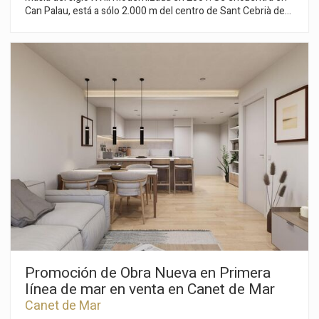
Can Palau, está a sólo 2.000 m del centro de Sant Cebrià de
Vallalta y 6 km de la playa de Sant Pol de Mar. Superficie
construida de la masía 800 m2 más 200 m2 de cubiertos para
garaje y almacén y 300 m2 de bodega equipada y en
funcionamiento. La finca está incluida en el catálogo de
masías del Ayuntamiento de St. Cebrià de Vallalta. Dispone de
10 habitaciones, 4 baños y 2 aseos. Ha sido modernizada en el
año 2001. Casi todas las ventanas son de aluminio, doble
cristal, lacado en verde. Cercado de 5000 m2 ajardinados en el
entorno de la casa. Hay 23 ha de suelo, bosque, viñas DO
Alella, cultivo, naves agrícolas, dos pozos y mina de agua. La
masía se encuentra a 40 km de Barcelona, hay acceso por
carretera asfaltada hasta la finca. Es una propiedad para vivir
todo el año.
Promoción de Obra Nueva en Primera
línea de mar en venta en Canet de Mar
Canet de Mar