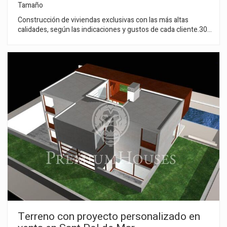
Tamaño
Construcción de viviendas exclusivas con las más altas
calidades, según las indicaciones y gustos de cada cliente.300
m2 construidos y 800 m2 de parcela plana en una de las
mejores urbanizaciones del encantador pueblo de Sant Pol
de mar. Ideal para clientes que quieran realizar un proyecto
con distribuciones, calidades y acabados a su gusto. Una
garantía de éxito de la mano de una de las constructoras de
más prestigio de la Costa Barcelona y del Maresme en
particular. el proyecto adjunto es un ejemplo. Se puede
adaptar a cada cliente. También se puede adquirir la parcela
sin proyecto por 250.000€
Modificar cookies
Terreno con proyecto personalizado en