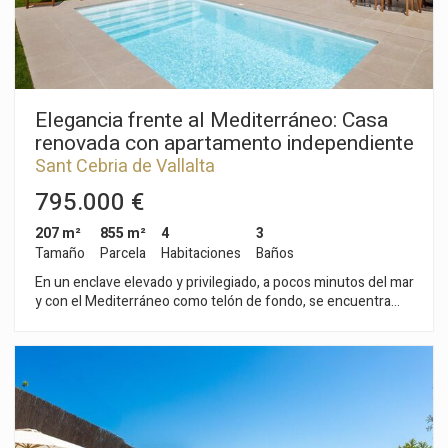
Sant Cebrià de Vallalta.
Elegancia frente al Mediterráneo: Casa
renovada con apartamento independiente
Sant Cebria de Vallalta
795.000 €
207 m²
855 m²
4
3
Tamaño
Parcela
Habitaciones
Baños
En un enclave elevado y privilegiado, a pocos minutos del mar
y con el Mediterráneo como telón de fondo, se encuentra
esta espectacular casa totalmente renovada, donde el diseño
contemporáneo se fusiona con la esencia más auténtica del
estilo mediterráneo. A tan solo 45 minutos de Barcelona y su
aeropuerto internacional, esta propiedad ofrece el equilibrio
perfecto entre privacidad, naturaleza y excelente conexión
con la ciudad. La vivienda, de unos 180 m², se asienta sobre
una amplia parcela ajardinada de 855 m² que se abre al