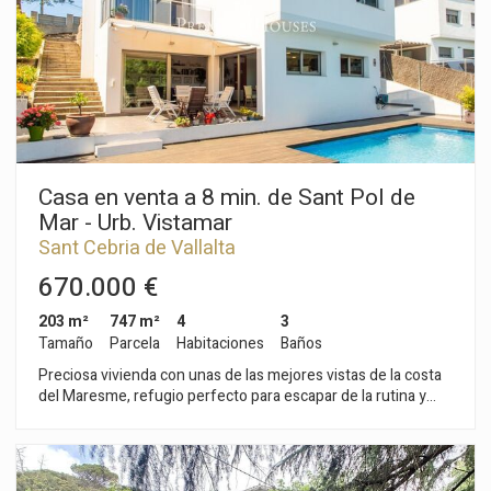
hogar espacioso, con carácter y unas vistas al mar difíciles de
igualar.
Casa en venta a 8 min. de Sant Pol de
Mar - Urb. Vistamar
Sant Cebria de Vallalta
670.000 €
203 m²
747 m²
4
3
Tamaño
Parcela
Habitaciones
Baños
Preciosa vivienda con unas de las mejores vistas de la costa
del Maresme, refugio perfecto para escapar de la rutina y
respirar calidad de vida, a un paso del mar y la montaña.
Ubicada en Vistamar, la mejor urbanización del municipio de
Sant Cebrià de Vallalta, en pleno parque natural del
Montnegre y el Corredor, perfecto para disfrutar del deporte