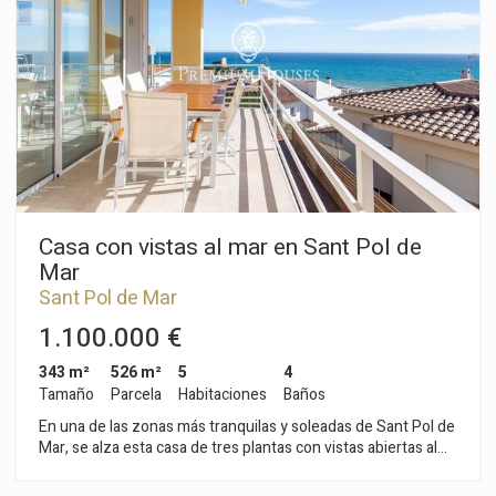
con el dormitorio principal que ofrece una bonita panorámica
del Mar Mediterráneo, es amplio con armarios empotrados e
incorpora baño completo con ducha. En la misma planta
encontramos dos dormitorios más que comparten un
segundo baño completo con ducha. La planta sótano está
dedicada al garaje para uno o dos coches y con acceso interior
directo. La casa es de construcción moderna, con carpintería
de aluminio de la marca Technal, instalación de aire
acondicionado por conductos, calefacción mediante bomba
de calor, suelos de gress color gris, toldos en terrazas, puerta
de garaje con mando a distancia.
Casa con vistas al mar en Sant Pol de
Mar
Sant Pol de Mar
1.100.000 €
343 m²
526 m²
5
4
Tamaño
Parcela
Habitaciones
Baños
En una de las zonas más tranquilas y soleadas de Sant Pol de
Mar, se alza esta casa de tres plantas con vistas abiertas al
Mediterráneo y espacios pensados para disfrutar cada
momento del día. A pie de calle encontramos la planta