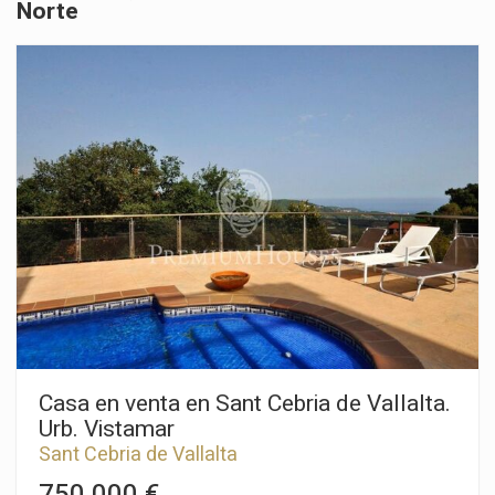
Norte
que dispone de la aprobación de Ayuntamiento: - 110
habitaciones dobles de nivel senior suite y 10 de nivel junior
suite. - Spa lúdico-terapéutico + zona de belleza y 16
gabinetes, total 2.500 m² - Concebido con criterios de
sostenibilidad y eficiencia hidráulica y térmica.- 11.000 m²
construidos, (incluidos sótanos). - Dos restaurantes para 200
personas - Zona deportiva.
Casa en venta en Sant Cebria de Vallalta.
Urb. Vistamar
Sant Cebria de Vallalta
750.000 €