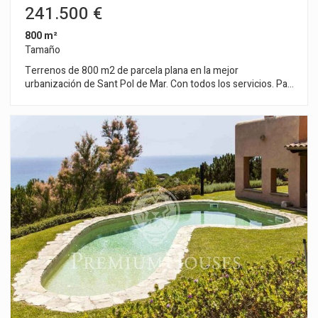
241.500 €
800 m²
Tamaño
Terrenos de 800 m2 de parcela plana en la mejor
urbanización de Sant Pol de Mar. Con todos los servicios. Para
construir viviendas únicas adaptadas a los gustos y
necesidades de cada cliente. A escasos minutos del centro
de la bonita población costera de Sant Pol de mar, de las
mejores playas de la zona, el tren y todos los servicios. Para
vivir con todas las comodidades a escasos 50 Km de
Barcelona.