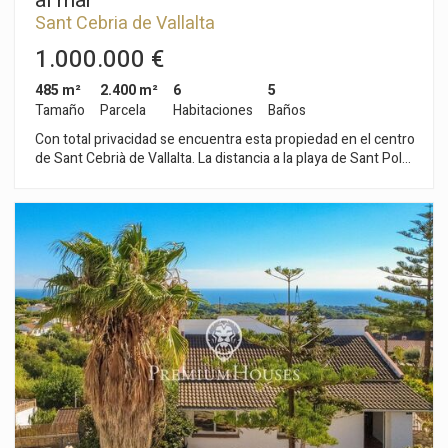
al mar
Sant Cebria de Vallalta
1.000.000 €
485 m²
2.400 m²
6
5
Tamaño
Parcela
Habitaciones
Baños
Con total privacidad se encuentra esta propiedad en el centro
de Sant Cebrià de Vallalta. La distancia a la playa de Sant Pol
de mar es de 3 Km y a tan solo 5 minutos a la autopista. Sant
Cebrià cuenta con un campo de golf, buenos restaurantes,
naturaleza y formidables vistas tanto al mar como al Corredor
del Montnegre. La casa se ha construido en una parcela plana,
de 2.600 m2 con total privacidad y vistas al mar. Rodeada de
jardín y espacio para huerto. La vivienda se divide en dos
plantas. La planta principal consta de cocina, salón y comedor
independiente separado del salón por una puerta doble
corredera. En esta misma planta se encuentra una estancia a
día de hoy destinada a despacho, un aseo de invitados y una
gran despensa. La planta superior se compone por cuatro
dormitorios, 3 de ellos suite. Espectacular suite principal con
grandes dimensiones y salida a una espléndida terraza con
vistas al mar. En esta misma planta encontramos el espacio de
lavandería. La vivienda cuenta con un garaje para tres