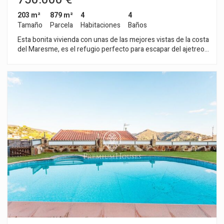
203 m²
879 m²
4
4
Tamaño
Parcela
Habitaciones
Baños
Esta bonita vivienda con unas de las mejores vistas de la costa
del Maresme, es el refugio perfecto para escapar del ajetreo
de la ciudad, donde se encuentran el mar y la montaña y se
respira verdadera calidad de vida. Ubicada en Vistamar, la
mejor urbanización del municipio de Sant Cebria de Vallalta,
en pleno parque natural del Montnegre y el Corredor,
perfecto para disfrutar del deporte al aire libre. La planta baja
consta de un salón/ comedor con chimenea, un aseo, cocina
abierta al salón equipada con salida directa al porche y a la
bonita piscina, donde se puede disfrutar de unas maravillosas
vistas y de sus atardeceres. Una escalera moderna e
iluminada con luz natural, nos conduce a la planta intermedia
donde encontramos la zona de dormitorios. Con una
habitación principal en suite, con terraza y vestidor. Otra
segunda habitación en suite y dos habitaciones dobles más,
todas ellas con armarios empotrados, y un baño completo que
les da servicio. En la planta superior encontramos la puerta
principal de acceso a la vivienda y un pequeño distribuidor con
una puerta de acceso directo al garaje de 2 plazas. Muy bien
comunicada a 10 min, en coche de la autopista y de la N-II, y