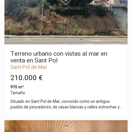
Terreno urbano con vistas al mar en
venta en Sant Pol
Sant Pol de Mar
210.000 €
915 m²
Tamaño
Situado en Sant Pol de Mar, conocido como un antiguo
pueblo de pescadores, de casas blancas y calles estrechas y
tranquilas, de calas rocosas y playas de arena granulada
bañadas por aguas cristalinas. Ubicado al litoral del Maresme,
al nordeste de Barcelona entre las poblaciones de Calella y
Canet de Mar. Se trata de una parcela con forma rectangular,