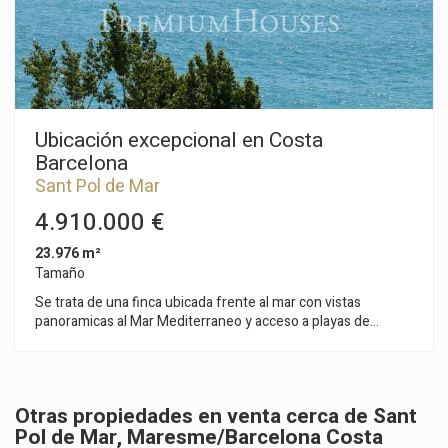
dispone también de una gran despensa.El terreno de esta
propiedad es de los más grandes de la zona y dispone de
piscina climatizada para anticipar y alargar el verano.
Ubicación excepcional en Costa
Barcelona
Sant Pol de Mar
4.910.000 €
23.976 m²
Tamaño
Se trata de una finca ubicada frente al mar con vistas
panoramicas al Mar Mediterraneo y acceso a playas de
colorido intenso y sosegadas, a tan solo 40 Km de Barcelona.
Datos técnicos: - Calificación urbanística, clave 19 (desarrollo
turístico). - Plan parcial aprobado. - Distancia de Barcelona 40
km y de Gerona 60 km. - Edificabilidad de 8.915 m² sobre
Otras propiedades en venta cerca de Sant
rasante. - Orientación Sur, y clima benigno durante todo el
Pol de Mar, Maresme/Barcelona Costa
año. Como información adicional, dispone de un anteproyecto