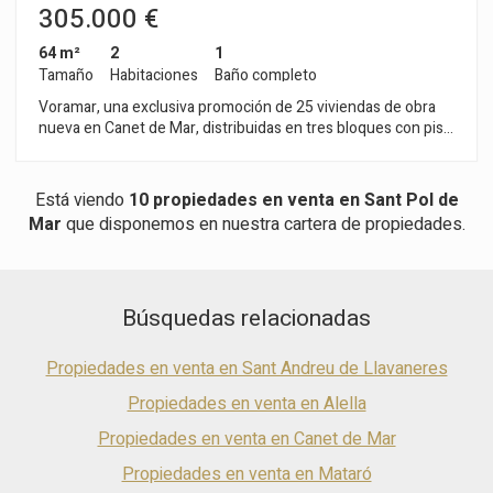
305.000 €
64 m²
2
1
Tamaño
Habitaciones
Baño completo
Voramar, una exclusiva promoción de 25 viviendas de obra
nueva en Canet de Mar, distribuidas en tres bloques con pisos
de 2, 3 y 4 habitaciones. Situada en primera línea de mar, esta
promoción ofrece un entorno privilegiado donde el diseño
contemporáneo, la sostenibilidad y la calidad constructiva se
Está viendo
10 propiedades en venta en Sant Pol de
combinan para crear hogares únicos y confortables. Viviendas
Mar
que disponemos en nuestra cartera de propiedades.
con terrazas y vistas al mar, plazas de aparcamiento y
acabados de primera calidad de diseño moderno.
Características destacadas: • Sistema de aerotermia por
conductos • Eficiencia energética A+ • Viviendas luminosas,
Búsquedas relacionadas
funcionales y confortables, ideales para residir todo el año o
como segunda residencia Pisos disponibles a partir de
299.000 € Una oportunidad única para invertir en calidad de
Propiedades en venta en Sant Andreu de Llavaneres
vida frente al Mediterráneo. Planos y memoria de calidades
disponibles. Consúltenos para más información o para
Propiedades en venta en Alella
concertar una visita: 937 601 234
Propiedades en venta en Canet de Mar
Propiedades en venta en Mataró