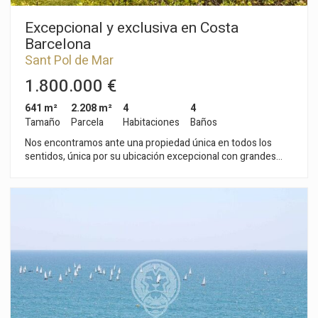
Excepcional y exclusiva en Costa
Barcelona
Sant Pol de Mar
1.800.000 €
641 m²
2.208 m²
4
4
Tamaño
Parcela
Habitaciones
Baños
Nos encontramos ante una propiedad única en todos los
sentidos, única por su ubicación excepcional con grandes
vistas al mar y privacidad total, única por su estilo semi-rústico
pero a la vez con todas las comodidades y tecnologías
disponibles en el mercado. Esta propiedad está distribuida en
2 plantas mas el garaje, todas ellas conectadas con ascensor.
Dispone de 4 habitaciones anchas de las cuales 2 son suites,
una de ellas con jacuzzi y solárium. En todas las estancias de
la casa encontramos aire acondicionado, aspirador
centralizado, conexión USB y Ipod para escuchar
música.Dispone también de un salón amplio con biblioteca y
comedor con una mesa central con capacidad para unas 14
personas.El garaje tiene capacidad para 4 coches, además