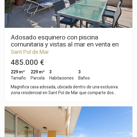
Adosado esquinero con piscina
comunitaria y vistas al mar en venta en
Sant Pol de Mar
Sant Pol de Mar
485.000 €
229 m²
229 m²
3
3
Tamaño
Parcela
Habitaciones
Baños
Magnifica casa adosada, ubicada dentro de una exclusiva
zona residencial en Sant Pol de Mar que comparte dos
piscinas comunitarias y con acceso directo a la playa. La casa
está perfectamente mantenida. La planta principal distribuye
el espacio entre un amplio salón comedor, la cocina y un aseo
de cortesía. Desde el salón tenemos acceso directo a una de
las terrazas con vistas al mar y al pinar; desde la cocina
accedemos a la segunda terraza que también goza de bonitas
vistas al mar. Según subimos las escaleras nos encontramos