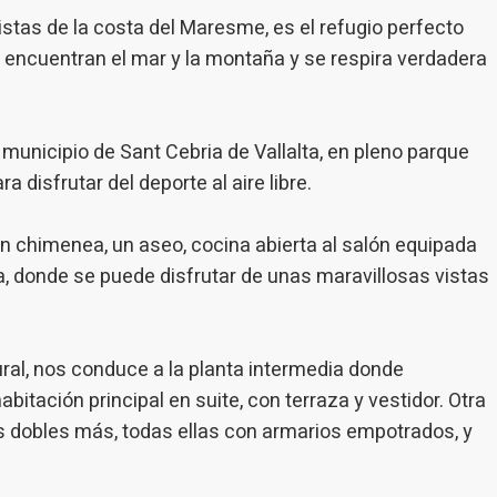
b. La información recogida mediante este tipo de cookies se utiliza en l
n de la actividad de la web para la elaboración de perfiles de navegac
istas de la costa del Maresme, es el refugio perfecto
rios con el fin de introducir mejoras en función del análisis de los dato
e encuentran el mar y la montaña y se respira verdadera
en los usuarios del servicio. Permiten guardar la información de prefe
ario para mejorar la calidad de nuestros servicios y para ofrecer una m
ncia a través de productos recomendados.
municipio de Sant Cebria de Vallalta, en pleno parque
ing y publicidad
a disfrutar del deporte al aire libre.
ookies son utilizadas para almacenar información sobre las preferencia
nes personales del usuario a través de la observación continuada de s
 de navegación. Gracias a ellas, podemos conocer los hábitos de nave
n chimenea, un aseo, cocina abierta al salón equipada
tio web y mostrar publicidad relacionada con el perfil de navegación del
.
ina, donde se puede disfrutar de unas maravillosas vistas
Guardar configuración
Aceptar todas
ral, nos conduce a la planta intermedia donde
itación principal en suite, con terraza y vestidor. Otra
s dobles más, todas ellas con armarios empotrados, y