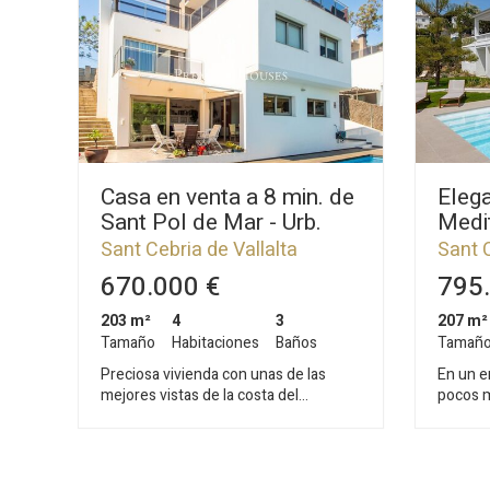
Casa en venta a 8 min. de
Elega
Sant Pol de Mar - Urb.
Medi
Vistamar
reno
Sant Cebria de Vallalta
Sant C
apar
670.000 €
795.
inde
203 m²
4
3
207 m²
Tamaño
Habitaciones
Baños
Tamañ
Preciosa vivienda con unas de las
En un en
mejores vistas de la costa del
pocos m
Maresme, refugio perfecto para
Mediter
escapar de la rutina y respirar calidad
encuent
de vida, a un paso del mar y la montaña.
totalme
Ubicada en Vistamar, la mejor
contemp