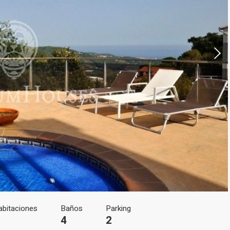
icar cookies
as y funcionales
Siempre 
io web utiliza Cookies propias para recopilar información con la finalida
 nuestros servicios. Si continua navegando, supone la aceptación de la
ción de las mismas. El usuario tiene la posibilidad de configurar su nav
o, si así lo desea, impedir que sean instaladas en su disco duro, aunq
tener en cuenta que dicha acción podrá ocasionar dificultades de nav
ágina web.
icas y personalización
abitaciones
Baños
Parking
4
2
n realizar el seguimiento y análisis del comportamiento de los usuarios