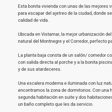
sitio we
medició
Esta bonita vivienda con unas de las mejores v
los usua
para escapar del ajetreo de la ciudad, donde s
que hac
del usu
calidad de vida.
experie
Ubicada en Vistamar, la mejor urbanización del 
Market
natural del Montnegre y el Corredor, perfecto par
Estas c
eleccio
hábitos
La planta baja consta de un salón/ comedor co
en el si
usuario
con salida directa al porche y a la bonita pisc
y de sus atardeceres.
Una escalera moderna e iluminada con luz natu
encontramos la zona de dormitorios. Con una hab
segunda habitación en suite y dos habitacione
un baño completo que les da servicio.