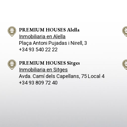
 más auténtica del estilo
entorno natural de la montaña,
n solo 45 minutos
respetando el paisaje y poten
elona y su aeropuerto
cada rincón con luz, estilo y
cional, esta propiedad ofrece el
funcionalidad. De estilo
io perfecto entre privacidad,
contemporáneo y líneas limpias
eza y excelente conexión con la
PREMIUM HOUSES Alella
destaca por sus acabados de a
calidad y un sistema eléctrico
Inmobiliaria en Alella
 sobre una amplia parcela
inteligente, complementado c
Plaça Antoni Pujadas i Nirell, 3
ada de 855 m² que se abre al
placas solares que garantizan
+34 93 540 22 22
te con vistas despejadas al mar.
eficiencia energética y sosteni
atural es la gran protagonista
La distribución interior ha sid
 rincón, gracias a sus grandes
para el confort de toda la famil
PREMIUM HOUSES Sitges
es y su cuidada orientación. En
cuenta con cuatro amplias
Inmobiliaria en Sitges
a principal, un espacio diáfano y
habitaciones, tres de ellas en 
Avda. Camí­ dels Capellans, 75 Local 4
e integra salón, comedor y
baño privado, un vestidor y un
+34 93 809 72 40
de diseño totalmente equipada,
luminosa sala actualmente util
o un ambiente moderno,
como gimnasio. Además, disp
r y pensado tanto para el día a
un cuarto de baño adicional c
o para compartir momentos
duchas, ideal para el día a día o
es. En este nivel se
invitados. El alma de esta vivienda está
ran también dos dormitorios y
en su conexión con el paisaje:
os, destacando la suite
ventanales enmarcan las vista
l con acceso directo a la
panorámicas del entorno, ofr
 ideal para despertar con la
una experiencia visual y sensor