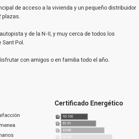
ncipal de acceso a la vivienda y un pequeño distribuidor
2 plazas.
utopista y de la N-II, y muy cerca de todos los
e Sant Pol.
sfrutar con amigos o en familia todo el año.
Certificado Energético
lefacción
92-100
A
81-91
himenea
B
69-80
C
55-68
D