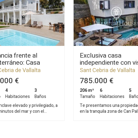
ncia frente al
Exclusiva casa
terráneo: Casa
independiente con vi
vada con
panorámicas en San
ebria de Vallalta
Sant Cebria de Vallalta
tamento
Cebrià de Vallalta
000 €
785.000 €
pendiente
4
3
206 m²
6
5
o
Habitaciones
Baños
Tamaño
Habitaciones
Bañ
clave elevado y privilegiado, a
Te presentamos una propieda
inutos del mar y con el
en la tranquila zona de Can Pa
ráneo como telón de fondo, se
Cebrià de Vallalta. Esta elegan
ra esta espectacular casa
independiente de 240 m² fue 
nte renovada, donde el diseño
en 2018 por un arquitecto qu
oráneo se fusiona con la
integrar con maestría la vivien