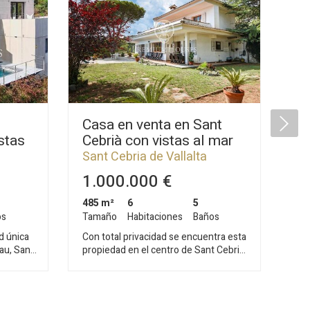
Casa en venta en Sant
Ex
stas
Cebrià con vistas al mar
ve
t
vi
Sant Cebria de Vallalta
Sa
Va
1.000.000 €
1
485 m²
6
5
45
os
Tamaño
Habitaciones
Baños
Ta
d única
Con total privacidad se encuentra esta
Exc
lau, Sant
propiedad en el centro de Sant Cebrià
vis
te casa
de Vallalta. La distancia a la playa de
gra
diseñada
Sant Pol de mar es de 3 Km y a tan solo
fre
e supo
5 minutos a la autopista. Sant Cebrià
ha 
da en el
cuenta con un campo de golf, buenos
car