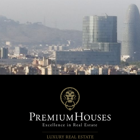
rina y el sonido del entorno. La
durante todo el año. Cada ama
inferior sorprende con un
cada atardecer se convierten 
ento independiente, perfecto
del hogar. En el exterior, la piscina y el
itados o familiares, que
patio se transforman en el es
 de dos dormitorios, baño
perfecto para disfrutar del ver
 zona de estar y cocina, además
sea relajándose en familia o r
a directa a la zona de la piscina.
amigos en un ambiente privad
ior es un auténtico refugio
natural. Una casa que no solo se habita,
ráneo distribuido en diferentes
sino que se vive. Cada detalle 
: una piscina rodeada de
cuidadosamente pensado para
 para relajarse al sol, rincones
un hogar cálido, funcional y ll
ados con vegetación autóctona
carácter. Contáctanos para más
ios dedicados al cultivo de
información o para agendar una
 aromáticas y árboles frutales,
dejarte inspirar por su diseño 
lo acompañado de vistas
entorno.
mpleta la propiedad
je doble y la comodidad de una
 totalmente reformada y
a, lista para entrar a vivir y
r desde el primer instante.