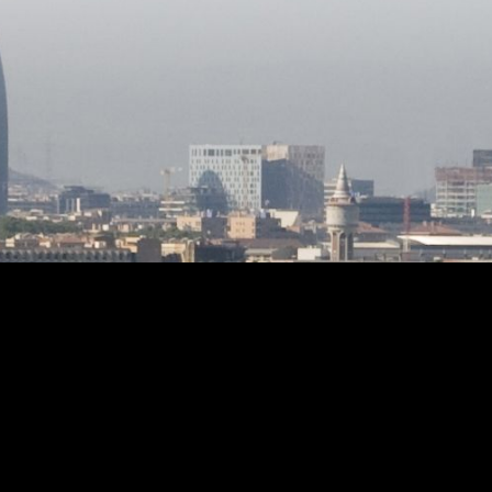
necer y
la carpintería exterior como interior es
en parte
de madera construida por un
carpintero náutico. La calefacción es
cenario
radial por el suelo, el agua caliente con
ano, ya
placas solares y la calefacción por
ecibiendo
gasóleo. La construcción es de 1986 y
o y
el estado es impecable, para entrar a
vivir. La propiedad cuenta con dos
ha sido
parcelas de 600m2 cada una y con la
 crear
posibilidad de edificar dos viviendas,
eno de
haciendo un total de las tres parcelas
de 3.600m2
 visita y
y su