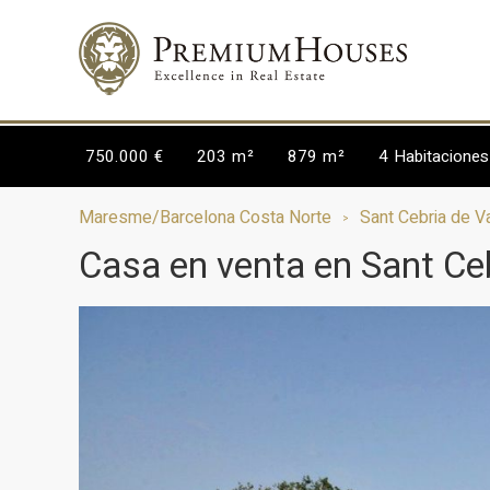
750.000 €
203 m²
879 m²
4
Habitaciones
Maresme/Barcelona Costa Norte
Sant Cebria de Va
Casa en venta en Sant Ceb