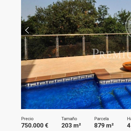
Modif
Técnic
Este sit
mejorar
instala
pudiend
deberá 
de la p
Analít
Precio
Tamaño
Parcela
H
750.000 €
203 m²
879 m²
4
Permite