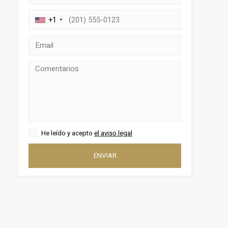
+1
activas
He leído y acepto
el aviso legal
d de
egador
ENVIAR
ue
egación
 de este