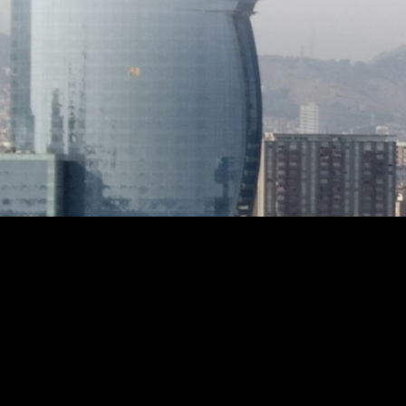
arbustos, flor, y una zona destinada a
brisa ma
huerto urbano, con riego automático.
planta 
Muy bien comunicada a 8 min, en
apartam
coche de la autopista y de la N-II, y muy
para inv
cerca de todos los servicios, del tren y
dispone
de las magníficas playas de Sant Pol.
propio,
Armarios empotrados, ascensor
de salid
acristalado en todas las plantas,
El exter
trastero de 40m² aprox, alarma interior
mediter
y perimetral, AACC en comedor y suite
niveles
principal, toldo eléctrico y un sinfín de
terrazas
detalles que hacen de esta propiedad,
ajardin
una casa de ambiente cálido y
y espac
acogedor para disfrutar con amigos o
hierbas
en familia todo el año.
todo el
abiertas al mar. Co
un gara
entrega
amueblad
disfruta