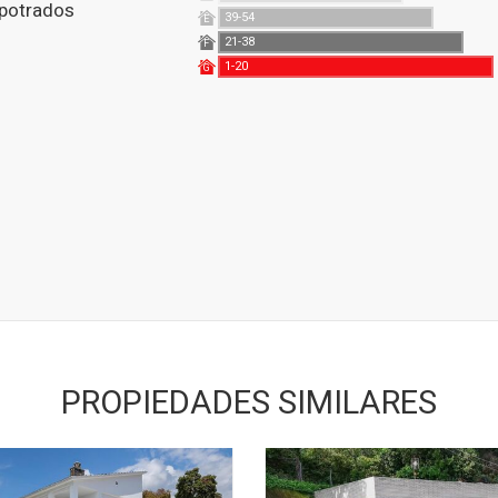
potrados
39-54
E
21-38
F
1-20
G
PROPIEDADES SIMILARES