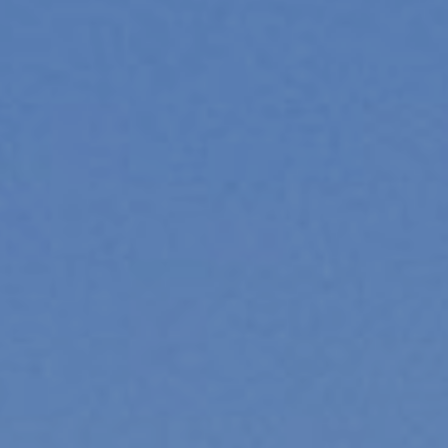
Modificar cookies
Técnicas y funcionales
Siempre activas
Este sitio web utiliza Cookies propias para recopilar
información con la finalidad de mejorar nuestros servicios.
Si continua navegando, supone la aceptación de la
instalación de las mismas. El usuario tiene la posibilidad
de configurar su navegador pudiendo, si así lo desea,
impedir que sean instaladas en su disco duro, aunque
deberá tener en cuenta que dicha acción podrá ocasionar
dificultades de navegación de la página web.