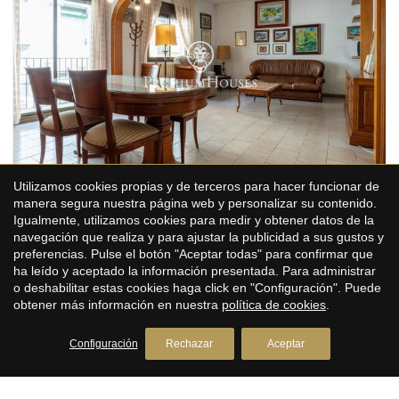
se sitúa en el barrio del Centro de Sitges. Este barrio se
Guardar configuración
Aceptar todas
caracteriza por tener todos los servicios y la playa a tiro de
piedra. El centro de Sitges cuenta con muchísima vida
durante todo el año para disfrutar de todas las festividades
de esta localidad.
Utilizamos cookies propias y de terceros para hacer funcionar de
manera segura nuestra página web y personalizar su contenido.
Casa en Rambla Principal
Igualmente, utilizamos cookies para medir y obtener datos de la
navegación que realiza y para ajustar la publicidad a sus gustos y
Vilanova i la Geltrú
preferencias. Pulse el botón "Aceptar todas" para confirmar que
ha leído y aceptado la información presentada. Para administrar
750.000 €
o deshabilitar estas cookies haga click en "Configuración". Puede
obtener más información en nuestra
política de cookies
.
505 m²
222 m²
9
2
Tamaño
Parcela
Habitaciones
Baños
Configuración
Rechazar
Aceptar
En pleno corazón de Vilanova i la Geltrú, en la Rambla
Principal, encontramos esta casa con múltiples opciones de