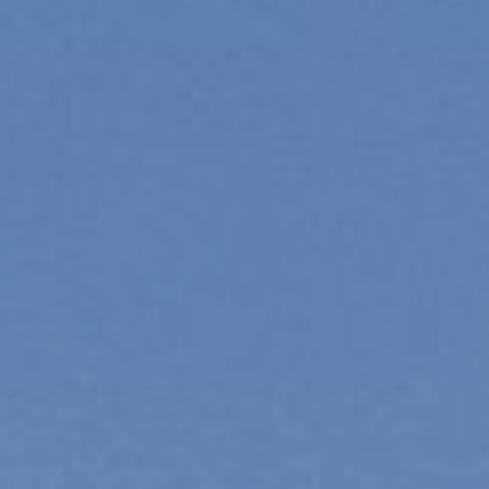
Analíticas y personalización
Permiten realizar el seguimiento y análisis del
comportamiento de los usuarios de este sitio web. La
información recogida mediante este tipo de cookies se
utiliza en la medición de la actividad de la web para la
elaboración de perfiles de navegación de los usuarios con
el fin de introducir mejoras en función del análisis de los
datos de uso que hacen los usuarios del servicio. Permiten
guardar la información de preferencia del usuario para
mejorar la calidad de nuestros servicios y para ofrecer una
mejor experiencia a través de productos recomendados.
Marketing y publicidad
Estas cookies son utilizadas para almacenar información
sobre las preferencias y elecciones personales del usuario
a través de la observación continuada de sus hábitos de
navegación. Gracias a ellas, podemos conocer los hábitos
de navegación en el sitio web y mostrar publicidad
relacionada con el perfil de navegación del usuario.