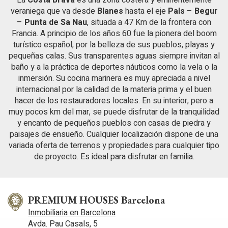
el fin de introducir mejoras en función del análisis de los
datos de uso que hacen los usuarios del servicio. Permiten
veraniega que va desde
Blanes
hasta el eje
Pals
–
Begur
guardar la información de preferencia del usuario para
–
Punta de Sa Nau
, situada a 47 Km de la frontera con
mejorar la calidad de nuestros servicios y para ofrecer una
Francia. A principio de los años 60 fue la pionera del boom
mejor experiencia a través de productos recomendados.
turístico español, por la belleza de sus pueblos, playas y
pequeñas calas. Sus transparentes aguas siempre invitan al
Marketing y publicidad
baño y a la práctica de deportes náuticos como la vela o la
inmersión. Su cocina marinera es muy apreciada a nivel
Estas cookies son utilizadas para almacenar información
sobre las preferencias y elecciones personales del usuario
internacional por la calidad de la materia prima y el buen
a través de la observación continuada de sus hábitos de
hacer de los restauradores locales. En su interior, pero a
navegación. Gracias a ellas, podemos conocer los hábitos
de navegación en el sitio web y mostrar publicidad
muy pocos km del mar, se puede disfrutar de la tranquilidad
relacionada con el perfil de navegación del usuario.
y encanto de pequeños pueblos con casas de piedra y
paisajes de ensueño. Cualquier localización dispone de una
variada oferta de terrenos y propiedades para cualquier tipo
de proyecto. Es ideal para disfrutar en familia.
PREMIUM HOUSES Barcelona
Inmobiliaria en Barcelona
Avda. Pau Casals, 5