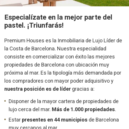
mejor experiencia a través de productos recomendados.
Marketing y publicidad
Especialízate en la mejor parte del
pastel. ¡Triunfarás!
Estas cookies son utilizadas para almacenar información
sobre las preferencias y elecciones personales del usuario
a través de la observación continuada de sus hábitos de
navegación. Gracias a ellas, podemos conocer los hábitos
Premium Houses es la Inmobiliaria de Lujo Líder de
de navegación en el sitio web y mostrar publicidad
la Costa de Barcelona. Nuestra especialidad
relacionada con el perfil de navegación del usuario.
consiste en comercializar con éxito las mejores
propiedades de Barcelona con ubicación muy
próxima al mar. Es la tipología más demandada por
los compradores con mayor poder adquisitivo y
nuestra posición es de líder
gracias a:
Disponer de la mayor cartera de propiedades de
lujo cerca del mar.
Más de 1.000 propiedades
.
Estar
presentes en 44 municipios
de Barcelona
muy cercanos al mar.