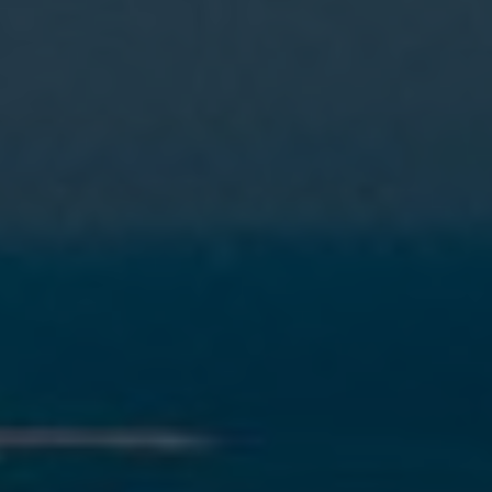
Modificar cookies
Técnicas y funcionales
Siempre activas
Este sitio web utiliza Cookies propias para recopilar
información con la finalidad de mejorar nuestros servicios.
Si continua navegando, supone la aceptación de la
instalación de las mismas. El usuario tiene la posibilidad
de configurar su navegador pudiendo, si así lo desea,
impedir que sean instaladas en su disco duro, aunque
deberá tener en cuenta que dicha acción podrá ocasionar
dificultades de navegación de la página web.