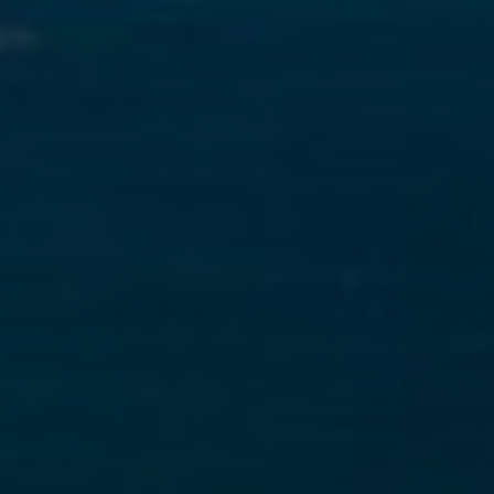
Analíticas y personalización
Permiten realizar el seguimiento y análisis del
comportamiento de los usuarios de este sitio web. La
información recogida mediante este tipo de cookies se
utiliza en la medición de la actividad de la web para la
elaboración de perfiles de navegación de los usuarios con
el fin de introducir mejoras en función del análisis de los
datos de uso que hacen los usuarios del servicio. Permiten
guardar la información de preferencia del usuario para
mejorar la calidad de nuestros servicios y para ofrecer una
mejor experiencia a través de productos recomendados.
Marketing y publicidad
Estas cookies son utilizadas para almacenar información
sobre las preferencias y elecciones personales del usuario
a través de la observación continuada de sus hábitos de
navegación. Gracias a ellas, podemos conocer los hábitos
de navegación en el sitio web y mostrar publicidad
relacionada con el perfil de navegación del usuario.