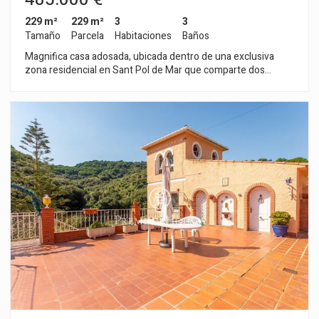
229 m²
229 m²
3
3
Tamaño
Parcela
Habitaciones
Baños
Magnifica casa adosada, ubicada dentro de una exclusiva
zona residencial en Sant Pol de Mar que comparte dos
piscinas comunitarias y con acceso directo a la playa. La casa
está perfectamente mantenida. La planta principal distribuye
el espacio entre un amplio salón comedor, la cocina y un aseo
de cortesía. Desde el salón tenemos acceso directo a una de
las terrazas con vistas al mar y al pinar; desde la cocina
accedemos a la segunda terraza que también goza de bonitas
vistas al mar. Según subimos las escaleras nos encontramos
con el dormitorio principal que ofrece una bonita panorámica
del Mar Mediterráneo, es amplio con armarios empotrados e
incorpora baño completo con ducha. En la misma planta
encontramos dos dormitorios más que comparten un
segundo baño completo con ducha. La planta sótano está
dedicada al garaje para uno o dos coches y con acceso interior
directo. La casa es de construcción moderna, con carpintería
de aluminio de la marca Technal, instalación de aire
acondicionado por conductos, calefacción mediante bomba
de calor, suelos de gress color gris, toldos en terrazas, puerta
de garaje con mando a distancia.