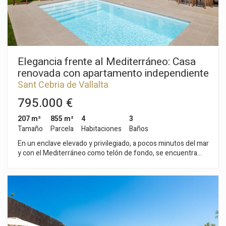
Elegancia frente al Mediterráneo: Casa
renovada con apartamento independiente
Sant Cebria de Vallalta
795.000 €
207 m²
855 m²
4
3
Tamaño
Parcela
Habitaciones
Baños
En un enclave elevado y privilegiado, a pocos minutos del mar
y con el Mediterráneo como telón de fondo, se encuentra
esta espectacular casa totalmente renovada, donde el diseño
contemporáneo se fusiona con la esencia más auténtica del
estilo mediterráneo. A tan solo 45 minutos de Barcelona y su
aeropuerto internacional, esta propiedad ofrece el equilibrio
perfecto entre privacidad, naturaleza y excelente conexión
con la ciudad. La vivienda, de unos 180 m², se asienta sobre
una amplia parcela ajardinada de 855 m² que se abre al