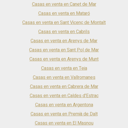
Casas en venta en Canet de Mar
magnífica zona de descanso al borde de la piscina, se ha
dispuesto junto al mismo, una zona de barbacoa ideal para
Casas en venta en Mataró
celebraciones al aire libre. La distribución interior es ideal para
familias, ya que disponemos en planta, de una suite completa
Casas en venta en Sant Vicenç de Montalt
con baño y salida directa al jardín, así como de un segundo
dormitorio, con un baño que le da servicio. En la planta
Casas en venta en Cabrils
superior, se ubican tres dormitorios más, una de ellos la
Casas en venta en Arenys de Mar
master suite, con su gran baño y su cómodo vestidor; a
continuación, se nos abren dos dormitorios más, uno de ello
Casas en venta en Sant Pol de Mar
muy grande, con un pequeño salón que conforma un
pequeño apartamento, con salida a una gran terraza con
Casas en venta en Arenys de Munt
extraordinarias vistas al mar, ideal para los más jóvenes de la
Casas en venta en Teia
casa. Para añadir mayor comodidad la casa cuenta con un
ascensor que nos comunica todas las plantas. Tenemos a
Casas en venta en Vallromanes
disposición un gran garaje para cuatro coches, y en esta
misma zona se ha ubicado la zona de lavado y planchado, así
Casas en venta en Cabrera de Mar
como un baño de cortesía. Disponemos de una graciosa
Casas en venta en Caldes d'Estrac
bodega para los amantes de los buenos vinos.
Casas en venta en Argentona
Casas en venta en Premià de Dalt
Casas en venta en El Masnou