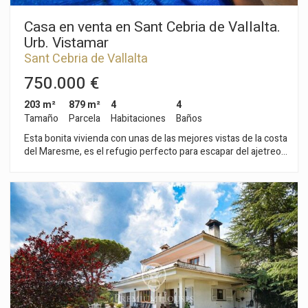
Casa en venta en Sant Cebria de Vallalta.
Urb. Vistamar
Sant Cebria de Vallalta
750.000 €
203 m²
879 m²
4
4
Tamaño
Parcela
Habitaciones
Baños
Esta bonita vivienda con unas de las mejores vistas de la costa
del Maresme, es el refugio perfecto para escapar del ajetreo
de la ciudad, donde se encuentran el mar y la montaña y se
respira verdadera calidad de vida. Ubicada en Vistamar, la
mejor urbanización del municipio de Sant Cebria de Vallalta,
en pleno parque natural del Montnegre y el Corredor,
perfecto para disfrutar del deporte al aire libre. La planta baja
consta de un salón/ comedor con chimenea, un aseo, cocina
abierta al salón equipada con salida directa al porche y a la
bonita piscina, donde se puede disfrutar de unas maravillosas
vistas y de sus atardeceres. Una escalera moderna e
iluminada con luz natural, nos conduce a la planta intermedia
donde encontramos la zona de dormitorios. Con una