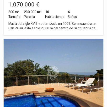
1.070.000 €
800 m²
230.000 m²
10
6
Tamaño
Parcela
Habitaciones
Baños
Masía del siglo XVIII modernizada en 2001. Se encuentra en
Can Palau, está a sólo 2.000 m del centro de Sant Cebrià de
Vallalta y 6 km de la playa de Sant Pol de Mar. Superficie
construida de la masía 800 m2 más 200 m2 de cubiertos para
garaje y almacén y 300 m2 de bodega equipada y en
funcionamiento. La finca está incluida en el catálogo de
masías del Ayuntamiento de St. Cebrià de Vallalta. Dispone de
10 habitaciones, 4 baños y 2 aseos. Ha sido modernizada en el
año 2001. Casi todas las ventanas son de aluminio, doble
cristal, lacado en verde. Cercado de 5000 m2 ajardinados en el
entorno de la casa. Hay 23 ha de suelo, bosque, viñas DO
Alella, cultivo, naves agrícolas, dos pozos y mina de agua. La
masía se encuentra a 40 km de Barcelona, hay acceso por
carretera asfaltada hasta la finca. Es una propiedad para vivir
todo el año.