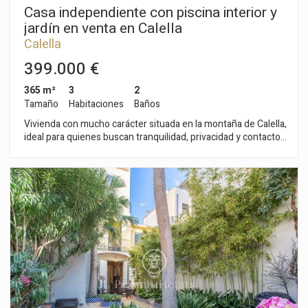
Casa independiente con piscina interior y
jardín en venta en Calella
Calella
399.000 €
365 m²
3
2
Tamaño
Habitaciones
Baños
Vivienda con mucho carácter situada en la montaña de Calella,
ideal para quienes buscan tranquilidad, privacidad y contacto
con la naturaleza. Ubicada a unos 5 minutos en coche del
centro de Calella, la propiedad se encuentra en una zona de
montaña, por lo que es recomendable disponer de vehículo
para los desplazamientos diarios. La finca cuenta con una
parcela de aproximadamente 600 m² y una construcción de
estilo andaluz distribuida en diferentes niveles de la parcela.
En la zona de acceso encontramos el garaje y, en el torreón,
un despacho independiente con mucho encanto. La vivienda
principal dispone de un amplio y luminoso salón-comedor,
cocina, tres habitaciones y dos baños completos con bañera.
Desde esta planta se accede a una agradable terraza con
zona de barbacoa y vistas al entorno natural. En niveles
inferiores se encuentran la piscina interior y la zona