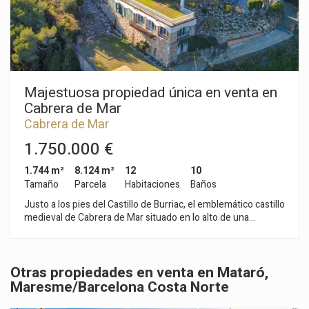
ofrece un espacio íntimo perfecto, tanto para el relax como
para encuentros sociales. Una magnífica oportunidad para
residir en una propiedad elegante, amplia y lista para entrar a
vivir, en una de las ubicaciones más exclusivas de Argentona.
Majestuosa propiedad única en venta en
Cabrera de Mar
Cabrera de Mar
1.750.000 €
1.744 m²
8.124 m²
12
10
Tamaño
Parcela
Habitaciones
Baños
Justo a los pies del Castillo de Burriac, el emblemático castillo
medieval de Cabrera de Mar situado en lo alto de una
promontorio a 400 metros sobre el nivel del mar, sin ninguna
vivienda por encima ni a los lados y en una enorme parcela de
8.100m, en 1975 una gran familia construyó la casa con una
Otras propiedades en venta en Mataró,
de las mejores vistas al mar de todo el Maresme, dominando
hacia el mar todo el valle y todo el término municipal de
Maresme/Barcelona Costa Norte
Cabrera de mar. La propiedad se asienta sobre una