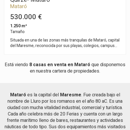
Mataró
530.000 €
1.250 m²
Tamaño
Situada en una de las zonas más tranquilas de Mataró, capital
del Maresme, reconocida por sus playas, colegios, campus
universitario, puerto náutico y a solo 30 minutos de Barcelona
por autopista o tren. Gran parcela urbana en zona residencial
de Mataró, con vistas al mar. Urbanización muy tranquila,
Está viendo
8 casas en venta en Mataró
que disponemos
cerca del acceso a la autopista, reconocido colegio, centro
en nuestra cartera de propiedades.
comercial y a 3 minutos en coche del centro con todos los
servicios. Superficie catastral parcela 1.229,00 m2
Edificabilidad 0,50 m2st/m2sòl 614,00 m2 Ocupación 30%
368,70 m2 Separación vial 5,00 m Separación laterales 3,00 m
Mataró
es la capital del
Maresme
. Fue creada bajo el
Separación fondo 3,00 m ARM Altura reguladora 7,00 m
nombre de Lluro por los romanos en el año 80 aC. Es una
Plantas PB+P1 Densidad 1,00 vivienda Edificación auxiliar 5,00
% Uso dominante Residencial
ciudad con mucha vitalidad industrial, comercial y turística.
Cada año celebra más de 20 Ferias y cuenta con un largo
frente marítimo lleno de bares, restaurantes y actividades
náuticas de todo tipo. Sus dos equipamientos más visitados