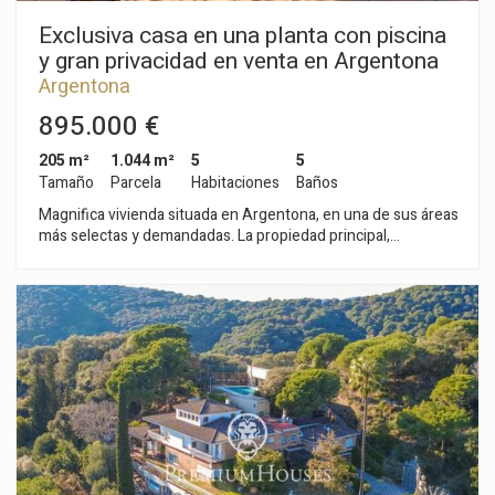
Exclusiva casa en una planta con piscina
y gran privacidad en venta en Argentona
Argentona
895.000 €
205 m²
1.044 m²
5
5
Tamaño
Parcela
Habitaciones
Baños
Magnifica vivienda situada en Argentona, en una de sus áreas
más selectas y demandadas. La propiedad principal,
distribuida en una sola planta, ofrece cuatro amplios
dormitorios dobles, un aseo y tres baños completos. Además,
cuenta con una acogedora casa de invitados independiente
que dispone de un dormitorio, cocina y baño completo, ideal
para visitas o servicio. El interior destaca por su atmósfera
tranquila y sofisticada, con estancias amplias y bien
concebidas que combinan confort y funcionalidad. La
distribución ha sido diseñada para maximizar la entrada de luz
natural durante todo el año y garantizar la privacidad en cada
espacio. La vivienda se presenta en excelente estado,
logrando una armoniosa fusión entre su carácter original y las
comodidades actuales. La zona exterior con piscina privada