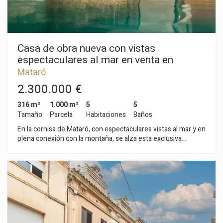
Casa de obra nueva con vistas
espectaculares al mar en venta en
Mataró
Mataró
2.300.000 €
316 m²
1.000 m²
5
5
Tamaño
Parcela
Habitaciones
Baños
En la cornisa de Mataró, con espectaculares vistas al mar y en
plena conexión con la montaña, se alza esta exclusiva
vivienda de obra nueva, cuya finalización está prevista para
principios de 2026. A tan solo 7 minutos del centro de Mataró
y con excelente conexión con Barcelona, esta propiedad
combina privacidad, naturaleza y proximidad urbana. La
vivienda no solo disfruta de vistas panorámicas
incomparables, sino también de un entorno privilegiado con
senderos naturales ideales para senderismo, motocross y
actividades al aire libre. La orientación y ubicación han sido