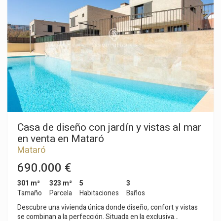
planta está la zona de noche, tres dormitorios y un baño
comunicado con la suite principal, con vestidor. La planta baja
muy luminosa y de grandes dimensiones consta de gran
salón-comedor con cocina abierta, bodega y aseo de cortesía.
Salimos al jardín, distribuido en varios niveles, con terreno
para hacer volar la imaginación, donde además tenemos dos
construcciones anexas polivalentes, árboles frutales e incluso
una zona para un caballo... ¡Destaca de la propiedad las
preciosas vistas frontales al mar! Se encuentra a cinco
minutos de la autopista, centro comercial y a ocho minutos
del centro del pueblo y de la playa.
Casa de diseño con jardín y vistas al mar
en venta en Mataró
Mataró
690.000 €
301 m²
323 m²
5
3
Tamaño
Parcela
Habitaciones
Baños
Descubre una vivienda única donde diseño, confort y vistas
se combinan a la perfección. Situada en la exclusiva