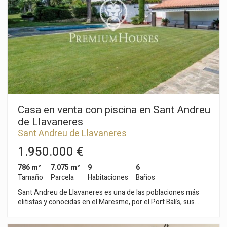
impresionante zona de parking de 130 m², un espacio versátil
con múltiples posibilidades: desde crear un estudio
independiente, un despacho profesional, una zona de juegos
o incluso un gimnasio privado. En el exterior, encontrarás un
amplio patio bañado por la luz natural, perfecto para disfrutar
de reuniones al aire libre, momentos de relax o actividades en
familia. Además, la vivienda cuenta con una acogedora
buhardilla con acceso a una terraza privada, desde donde
podrás contemplar unas bonitas vistas abiertas a la montaña.
Una oportunidad única para vivir en un entorno privilegiado,
combinando tranquilidad, espacio y calidad de vida.
Casa en venta con piscina en Sant Andreu
de Llavaneres
Sant Andreu de Llavaneres
1.950.000 €
786 m²
7.075 m²
9
6
Tamaño
Parcela
Habitaciones
Baños
Sant Andreu de Llavaneres es una de las poblaciones más
elitistas y conocidas en el Maresme, por el Port Balís, sus
playas y urbanizaciones. Es aquí en Llavaneres donde
encontramos esta magnífica propiedad cerca de todos los