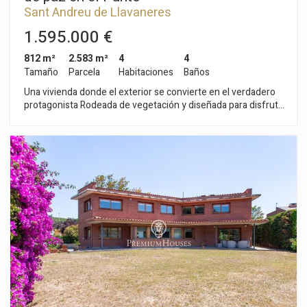
Sant Andreu de Llavaneres
1.595.000 €
812 m²
2.583 m²
4
4
Tamaño
Parcela
Habitaciones
Baños
Una vivienda donde el exterior se convierte en el verdadero
protagonista Rodeada de vegetación y diseñada para disfrutar
de la tranquilidad y la vida al aire libre, esta propiedad ofrece
un entorno difícil de encontrar: un auténtico oasis privado en
el que cada espacio invita al descanso, al ocio y a compartir
momentos en familia o con amigos. El jardín, cuidadosamente
integrado en la parcela, se combina con una magnífica piscina
y una pista de tenis privada, creando un ambiente exclusivo y
lleno de posibilidades. Diferentes rincones permiten disfrutar
del exterior en cualquier momento del día: zona de solárium,
porche con comedor de verano, espacio chill out y área de
barbacoa, todo ello pensado para aprovechar al máximo el
clima y el entorno. La vivienda principal se organiza en una
sola planta, aportando una gran comodidad en el día a día. Un
amplio hall de entrada distribuye los espacios y diferencia
claramente las áreas de convivencia y descanso. Espacios
para compartir La zona de día destaca por sus amplias