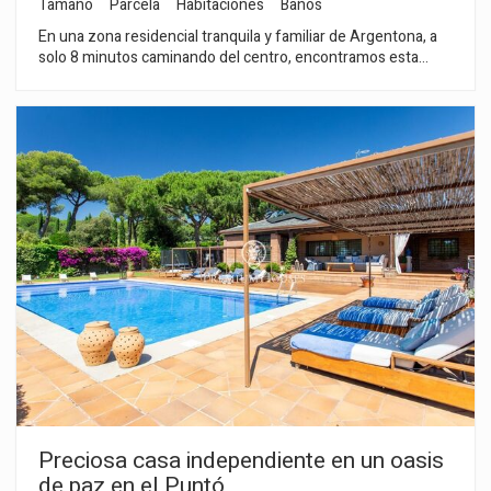
Tamaño
Parcela
Habitaciones
Baños
En una zona residencial tranquila y familiar de Argentona, a
solo 8 minutos caminando del centro, encontramos esta
vivienda recientemente reformada con 326 m² construidos y
una Parcela 790 m² Destaca por su cómoda y funcional
distribución, pensada para hacer la vida diaria en una unica
planta: En la planta principal: – Salón amplio con chimenea –
Cocina abierta de 30 m² con salida directa a terraza y
comedor exterior – 3 dormitorios – 1 suite con bañera de
hidromasaje – 1 baño completo Planta inferior: – Habitación
polivalente (despacho, invitados, juegos…) – Segunda sala de
estar-comedor con chimenea – Zona taller y gimnasio – Baño
con ducha – Garaje para 4 coches En el exterior: – Jardín llano
y muy soleado – Espacio con posibilidad de construir una
piscina – Pozo propio – Depósito subterráneo de 15 m³ para
riego Caracteristicas principales: Suelos de parquet,
Calefacción de gas natural, Reformada integramente,
espacios cálidos y acogedores llenos de luz natural. Lista para
entrar a vivir Una casa práctica, pensada para disfrutar y lista
para entrar a vivir. No dudes en consultarnos para que te
facilitemso más información o agendar una visita
Preciosa casa independiente en un oasis
de paz en el Puntó