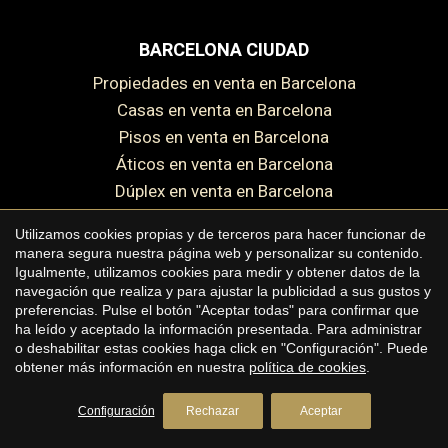
BARCELONA CIUDAD
Propiedades en venta en Barcelona
Casas en venta en Barcelona
Pisos en venta en Barcelona
Áticos en venta en Barcelona
Dúplex en venta en Barcelona
BARCELONA COSTA NORTE
Utilizamos cookies propias y de terceros para hacer funcionar de
manera segura nuestra página web y personalizar su contenido.
Casas en venta en el Maresme
Igualmente, utilizamos cookies para medir y obtener datos de la
navegación que realiza y para ajustar la publicidad a sus gustos y
Pisos en venta en el Maresme
preferencias. Pulse el botón "Aceptar todas" para confirmar que
Masías en venta en el Maresme
ha leído y aceptado la información presentada. Para administrar
o deshabilitar estas cookies haga click en "Configuración". Puede
Terrenos en venta en el Maresme
obtener más información en nuestra
política de cookies
.
BARCELONA COSTA SUR
Configuración
Rechazar
Aceptar
Casas en venta en Sitges