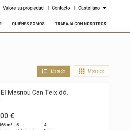
Valore su propiedad
Contacto
Castellano
R
QUIÉNES SOMOS
TRABAJA CON NOSOTROS
Listado
Mosaico
 El Masnou Can Teixidó.
u
000 €
165 m²
5
4