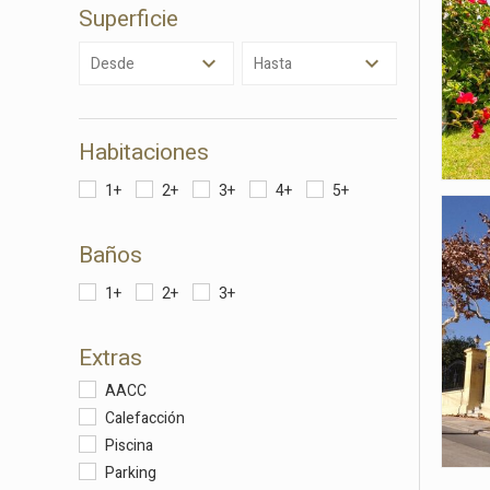
Superficie
Analít
Desde
Hasta
Permite
sitio we
medició
los usua
que hac
Habitaciones
del usu
experie
1+
2+
3+
4+
5+
Market
Baños
Estas c
eleccio
1+
2+
3+
hábitos
en el si
usuario
Extras
AACC
Calefacción
Piscina
Parking