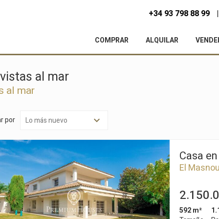
+34 93 798 88 99
COMPRAR
ALQUILAR
VENDE
vistas al mar
s al mar
r por
Casa en
El Masno
2.150.
592 m²
1.