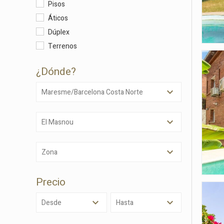
Pisos
Áticos
Dúplex
Terrenos
¿dónde?
Maresme/Barcelona Costa Norte
El Masnou
Modif
Zona
Técnic
Este sit
Precio
mejorar
instala
pudiend
Desde
Hasta
deberá 
de la p