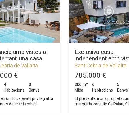
ncia amb vistes al
Exclusiva casa
errani: una casa
independent amb vis
rmada amb un
panoràmiques a San
ebria de Vallalta
Sant Cebria de Vallalta
tament independent
Cebrià de Vallalta
000 €
785.000 €
4
3
206 m²
6
5
Habitacions
Banys
Mida
Habitacions
Banys
en un lloc elevat i privilegiat, a
Et presentem una propietat úni
nuts del mar i amb el
tranquil·la zona de Ca Palau, S
rani com a teló de fons, es
Cebrià de Vallalta. Aquesta el
questa espectacular casa
casa independent de 240 m² v
nt reformada, on el disseny
dissenyada en 2018 per un arq
orani es fusiona amb
que va saber integrar amb me