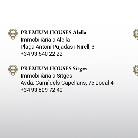
ica essència de l'estil
l'habitatge en l'entorn natural 
 45 minuts de
muntanya, respectant el paisat
na i del seu aeroport
potenciant cada racó amb llum, 
cional, aquesta propietat
funcionalitat. D'estil contemporani i
l'equilibri perfecte entre
línies netes, la casa destaca p
at, natura i excel·lents
PREMIUM HOUSES Alella
acabats d'alta qualitat i un sis
cions amb la ciutat. La
elèctric intel·ligent, complem
Immobiliària a Alella
at, de 180 m² aproximadament,
plaques solars que garanteixe
Plaça Antoni Pujadas i Nirell, 3
tuada en un ampli terreny de
eficiència energètica i sostenibili
+34 93 540 22 22
mb jardí, que s'obre a l'horitzó
distribució interior ha estat p
tes al mar sense obstacles. La
per al confort de tota la famíli
ural és la protagonista a cada
amb quatre àmplies habitacion
PREMIUM HOUSES Sitges
àcies a les seves grans
d'elles en suite amb bany priva
Immobiliària a Sitges
s i a la seva orientació acurada.
vestidor i una lluminosa sala
Avda. Camí­ dels Capellans, 75 Local 4
nta principal, un espai obert i
actualment utilitzada com a g
+34 93 809 72 40
combina el saló, el menjador i
més, disposa d'un bany addici
na de disseny totalment
dues dutxes, ideal per al dia a 
a, creant una atmosfera
a convidats. L'ànima d'aquest habitatge
 i acollidora dissenyada tant
està en la seva connexió amb e
 vida quotidiana com per
paisatge: grans finestrals em
ir moments especials. Aquest
les vistes panoràmiques de l'e
també disposa de dos dormitoris
oferint una experiència visual i
nys, i la suite principal destaca
sensorial única durant tot l'an
cés directe a la terrassa, ideal
començar el dia i cada capves