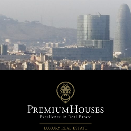
ertar-se amb la brisa del mar i
converteixen en part de la llar. En
ntorn. La planta inferior
l'exterior, la piscina i el pati es
 d'un apartament independent,
transformen en l'escenari per
 per a convidats o familiars,
a gaudir de l'estiu, ja sigui rel
dos dormitoris, un bany en
en família o rebent amics en u
na sala d'estar i una cuina, a
ambient privat i natural. Una casa que
ccés directe a la zona de la
no sols s'habita, sinó que es vi
i
detall ha estat acuradament p
ani distribuït en diversos
a crear una llar càlida, funcional
 una piscina envoltada de
caràcter. Contacta'ns per a més
es per prendre el sol, zones
informació o per a agendar una 
ades amb plantes autòctones i
deixar-te inspirar pel seu disse
edicats al cultiu d'herbes
seu entorn.
ues i arbres fruiters, tot
entat per vistes
al mar. La propietat es
a amb un garatge doble i la
at d'una casa totalment
 i moblada, llesta per entrar-hi
i gaudir-ne des del primer
.