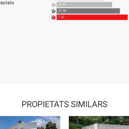
astats
39-54
E
21-38
F
1-20
G
PROPIETATS SIMILARS