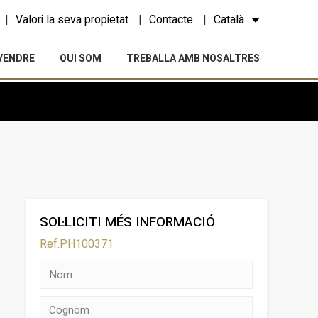
Valori la seva propietat
Contacte
Català
VENDRE
QUI SOM
TREBALLA AMB NOSALTRES
SOL·LICITI MÉS INFORMACIÓ
Ref.PH100371