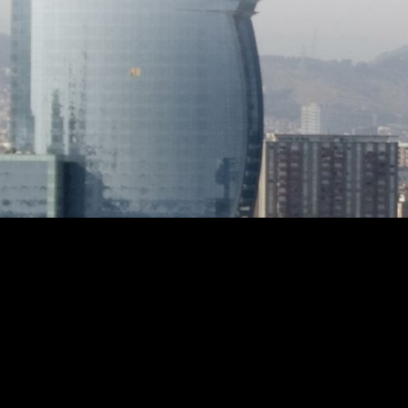
flor, i una zona destinada a hort urbà,
per desp
amb reg automàtic. Molt ben
els sons de l'e
comunicada a 8 min, amb cotxe de
disposa
l'autopista i de la N-II, i molt prop de
perfecte
tots els serveis, del tren i de les
que té 
magnífiques platges de Sant Pol.
suite, u
Armaris de paret, ascensor envidrat,
més d'a
traster, alarma interior i perimetral,
piscina. L'exterior és un veritable refug
AACC en menjador i suite principal,
mediterr
tendal elèctric i una infinitat de detalls
nivells:
que fan d'aquesta propietat, una casa
terrass
d'ambient càlid i acollidor per a gaudir
ajardin
amb amics o en família tot l'any.
espais d
aromàtiq
complem
panoràmiques 
complet
comodit
renovada
a viure 
moment