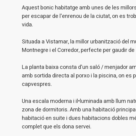
de l'act
introdui
Aquest bonic habitatge amb unes de les millors
Permeten
per escapar de l'enrenou de la ciutat, on es trob
nostres
vida.
Marketi
Situada a Vistamar, la millor urbanització del mu
Aqueste
preferèn
Montnegre i el Corredor, perfecte per gaudir de l'e
dels se
navegaci
l'usuari.
La planta baixa consta d'un saló / menjador amb
amb sortida directa al porxo i la piscina, on es
capvespres.
Una escala moderna i il•luminada amb llum natu
zona de dormitoris. Amb una habitació principal
habitació en suite i dues habitacions dobles mé
complet que els dona servei.