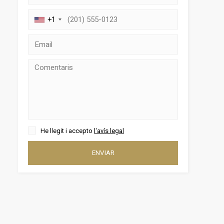
+1
tivades
He llegit i accepto
l'avís legal
 de
tal·lació
 així ho
ENVIAR
n
na web.
oc web.
urament