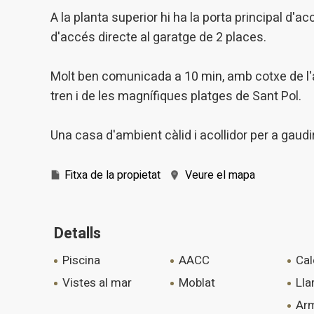
A la planta superior hi ha la porta principal d'ac
d'accés directe al garatge de 2 places.
Molt ben comunicada a 10 min, amb cotxe de l'auto
tren i de les magnífiques platges de Sant Pol.
Una casa d'ambient càlid i acollidor per a gaudi
Fitxa de la propietat
Veure el mapa
Detalls
piscina
AACC
ca
vistes al mar
moblat
ll
armaris