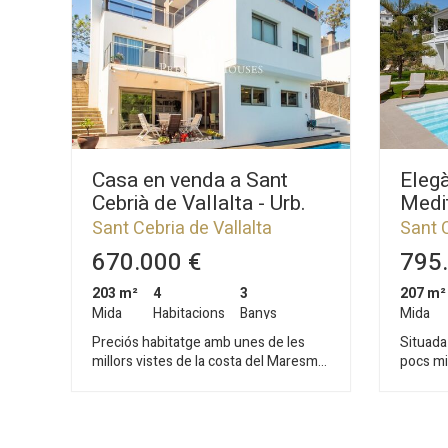
Casa en venda a Sant
Elegà
Cebrià de Vallalta - Urb.
Medit
Vistamar
refo
Sant Cebria de Vallalta
Sant C
apar
670.000 €
795.
203 m²
4
3
207 m²
Mida
Habitacions
Banys
Mida
Preciós habitatge amb unes de les
Situada 
millors vistes de la costa del Maresme,
pocs mi
refugi perfecte per a escapar de la
Mediter
rutina i respirar qualitat de vida, a un
troba a
pas de la mar i la muntanya. Situada en
totalme
Vistamar, la millor urbanització del
contemp