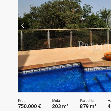
Modif
Tècniq
Aquest l
millorar
de les m
desitja,
compte 
Analít
Preu
Mida
Parcel·la
H
Permete
750.000 €
203 m²
879 m²
4
La info