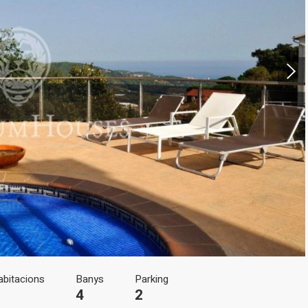
icar cookies
ues i funcionals
Sempre ac
loc web utilitza cookies pròpies per recopilar informació amb la finalitat
 els nostres serveis. Si continua navegant, suposa l'acceptació de la ins
ateixes. L'usuari té la possibilitat de configurar el navegador podent, si
 impedir que siguin instal·lades al disc dur, encara que haurà de tenir e
que aquesta acció podrà ocasionar dificultats de navegació de la pàgi
iques i personalització
abitacions
Banys
Parking
n fer el seguiment i l'anàlisi del comportament dels usuaris d'aquest ll
4
2
rmació recollida mitjançant aquest tipus de cookies s'utilitza en el mes