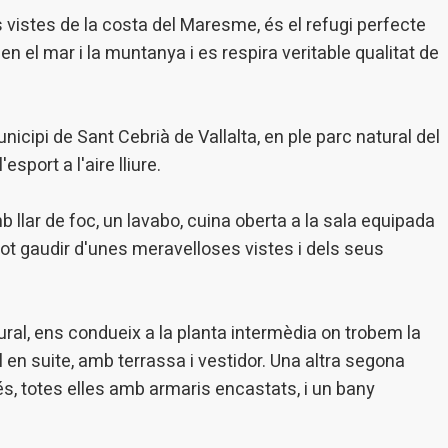
ivitat del web per a l'elaboració de perfils de navegació dels usuaris per
r millores en funció de l'anàlisi de les dades d'ús que fan els usuaris del
 vistes de la costa del Maresme, és el refugi perfecte
 desar la informació de preferència de l'usuari per millorar la qualitat
en el mar i la muntanya i es respira veritable qualitat de
 serveis i oferir una millor experiència a través de productes recomanat
ng i publicitat
nicipi de Sant Cebrià de Vallalta, en ple parc natural del
s cookies són utilitzades per emmagatzemar informació sobre les
cies i les eleccions personals de l'usuari a través de l'observació cont
sport a l'aire lliure.
us hàbits de navegació. Gràcies a elles, podem conèixer els hàbits de
ó al lloc web i mostrar publicitat relacionada amb el perfil de navegac
 llar de foc, un lavabo, cuina oberta a la sala equipada
 pot gaudir d'unes meravelloses vistes i dels seus
Guardar configuració
Acceptar totes
ral, ens condueix a la planta intermèdia on trobem la
 en suite, amb terrassa i vestidor. Una altra segona
s, totes elles amb armaris encastats, i un bany