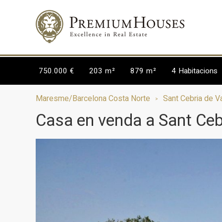
750.000 €
203 m²
879 m²
4
Habitacions
Maresme/Barcelona Costa Norte
Sant Cebria de Va
Casa en venda a Sant Cebr