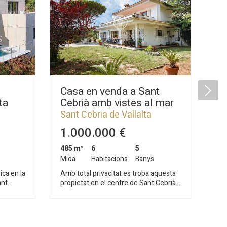
Casa en venda a Sant
Ex
ta
Cebrià amb vistes al mar
ve
t
vi
Sant Cebria de Vallalta
Sa
Va
1.000.000 €
1
485 m²
6
5
45
Mida
Habitacions
Banys
Mi
ca en la
Amb total privacitat es troba aquesta
Exc
ant
propietat en el centre de Sant Cebrià
vis
egant
de Vallalta. La distància a la platja de
gra
a ser
Sant Pol de mar és de 3 Km i a tan sols
cas
uitecte
5 minuts a l'autopista. Sant Cebrià
la zona
stratge
compta amb un camp de golf, bons
pri