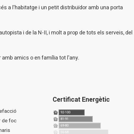
cés a l'habitatge i un petit distribuïdor amb una porta
pista i de la N-II, i molt a prop de tots els serveis, del
r amb amics o en família tot l'any.
Certificat Energètic
lefacció
92-100
A
81-91
ar de foc
B
69-80
C
55-68
D