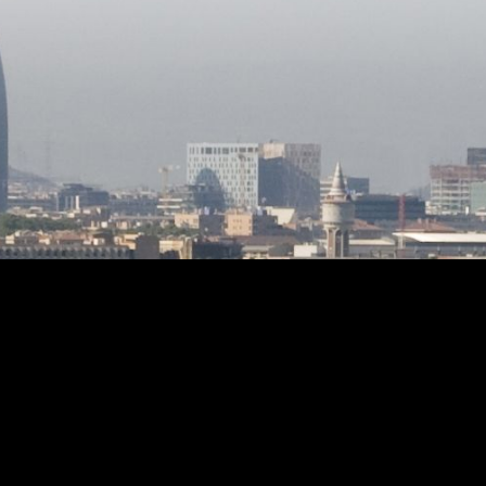
fuster nàutic. La calefacció és radial pel
sòl, l'aigua calenta amb plaques solars i
fecte per
la calefacció per gasoil. La construcció
axant-se
és de 1986 i l'estat és impecable, per a
n
entrar a viure. Amb el preu s'inclou les
parcel·les de la part posterior les quals
u. Cada
es poden segregar i construir 4 cases
ensat per
adossades.
 i ple de
visita i
ny i el