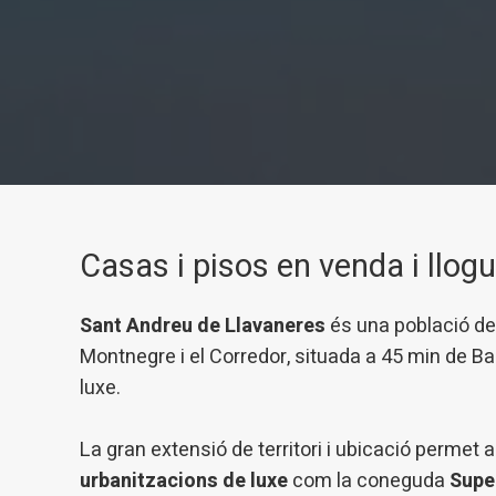
Casas i pisos en venda i llog
Modif
Sant Andreu de Llavaneres
és una població de
Tècniq
Montnegre i el Corredor, situada a 45 min de B
luxe.
Aquest l
millorar
de les m
desitja,
La gran extensió de territori i ubicació permet
compte 
urbanitzacions de luxe
com la coneguda
Sup