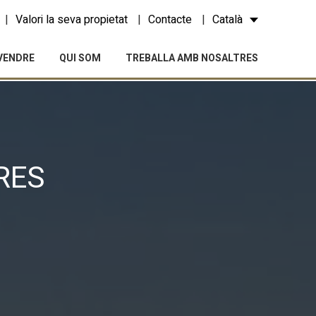
Valori la seva propietat
Contacte
Català
VENDRE
QUI SOM
TREBALLA AMB NOSALTRES
RES