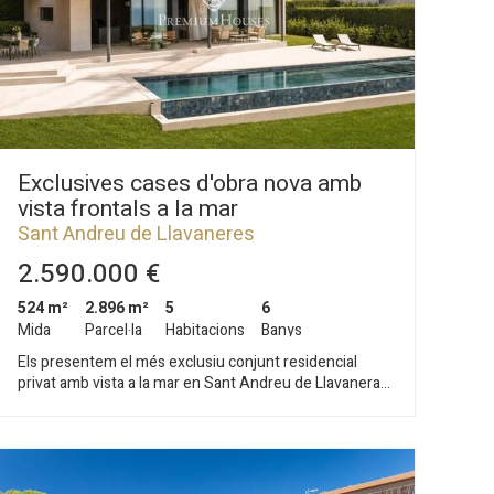
Exclusives cases d'obra nova amb
vista frontals a la mar
Sant Andreu de Llavaneres
2.590.000 €
524 m²
2.896 m²
5
6
Mida
Parcel·la
Habitacions
Banys
Els presentem el més exclusiu conjunt residencial
privat amb vista a la mar en Sant Andreu de Llavaneras.
Luxe i discreció ho defineixen. Descobreixi l'únic
conjunt residencial de luxe situat en recinte tancat i
privat, amb impressionants i úniques vistes a la mar.
Situades a només cinc minuts de l'encantador poble de
Sant Andreu de Llavaneras, aquestes propietats són el