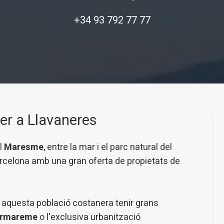
+34 93 792 77 77
uer a Llavaneres
icar cookies
l
Maresme
, entre la mar i el parc natural del
ues i funcionals
Sempre ac
arcelona amb una gran oferta de propietats de
loc web utilitza cookies pròpies per recopilar informació amb la finalitat
 els nostres serveis. Si continua navegant, suposa l'acceptació de la ins
ateixes. L'usuari té la possibilitat de configurar el navegador podent, si
 impedir que siguin instal·lades al disc dur, encara que haurà de tenir e
 a aquesta població costanera tenir grans
que aquesta acció podrà ocasionar dificultats de navegació de la pàgi
ermareme
o l'exclusiva urbanització