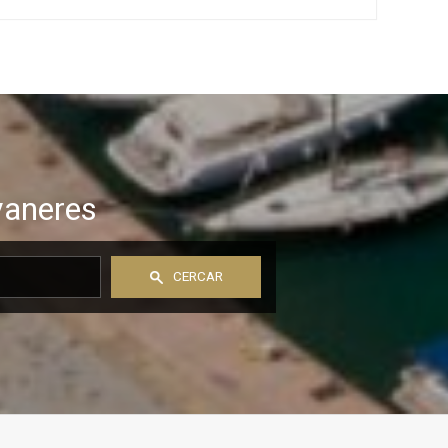
gaudir de la tranquil·litat i la vida a l'aire lliure, aquesta
propietat ofereix un entorn difícil de trobar: un autèntic
oasi privat on cada espai convida al descans, a l'oci ia
compartir moments en família o amb amics. El jardí,
acuradament integrat a la parcel·la, es combina amb una
magnífica piscina i una pista de tennis privada, creant un
ambient exclusiu i ple de possibilitats. Diferents racons
permeten gaudir de l'exterior en qualsevol moment del
dia: zona de solàrium, porxo amb menjador d'estiu,
espai chill out i àrea de barbacoa, tot pensat per
vaneres
aprofitar al màxim el clima i l'entorn. L´habitatge
principal s´organitza en una sola planta, aportant una
gran comoditat en el dia a dia. Un ampli vestíbul
d'entrada distribueix els espais i diferencia clarament
les àrees de convivència i descans. Espais per compartir
CERCAR
La zona de dia destaca per les àmplies dimensions i la
connexió amb l'exterior. La cuina, amb illa central, llar de
foc i una gran capacitat d'emmagatzematge, es
converteix en un dels espais més acollidors de la casa.
Al costat, un saló lluminós amb llar de foc i accés
directe al jardí permet gaudir d'unes agradables vistes
durant tot l'any. Aquesta àrea completa un menjador
independent amb sortida a l'exterior. Zona de descans
Actualment l'habitatge disposa de tres dormitoris,