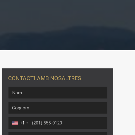
CONTACTI AMB NOSALTRES
tivades
 de
tal·lació
 així ho
n
+1
na web.