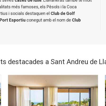
les seves
cases de luxe
. Llavaneras també té molt
itats més famoses, els Pèsols i la Coca
tius i socials destaquen el
Club de Golf
Port Esportiu
conegut amb el nom de
Club
ats destacades a Sant Andreu de Ll