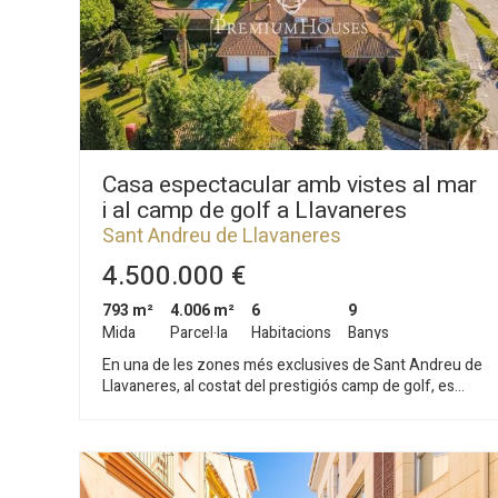
Casa espectacular amb vistes al mar
i al camp de golf a Llavaneres
Sant Andreu de Llavaneres
4.500.000 €
793 m²
4.006 m²
6
9
Mida
Parcel·la
Habitacions
Banys
En una de les zones més exclusives de Sant Andreu de
Llavaneres, al costat del prestigiós camp de golf, es
troba aquesta magnífica propietat envoltada d'un
impressionant jardí de 4.000 m² que garanteix una
privacitat absoluta. Amb gairebé 800 m² de superfície,
la residència ofereix espai, llum i una arquitectura
dissenyada per ser gaudida. L'entrada, a través d'un