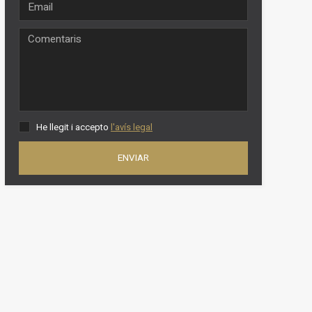
oc web.
urament
 servei.
 dels
s.
He llegit i accepto
l'avís legal
ENVIAR
inuada
ió de