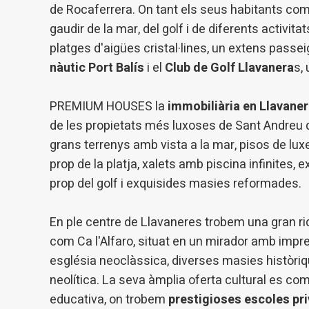
de Rocaferrera. On tant els seus habitants co
Analít
gaudir de la mar, del golf i de diferents activi
Permete
platges d'aigües cristal·lines, un extens passeig
La info
de l'act
nàutic Port Balís
i el
Club de Golf Llavanera
s,
introdui
Permeten
nostres
PREMIUM HOUSES la
immobiliària en Llavane
de les propietats més luxoses de Sant Andreu 
Marketi
grans terrenys amb vista a la mar, pisos de luxe
Aqueste
preferèn
prop de la platja, xalets amb piscina infinites, 
dels se
prop del golf i exquisides masies reformades.
navegaci
l'usuari.
En ple centre de Llavaneres trobem una gran ri
com Ca l'Alfaro, situat en un mirador amb imp
església neoclàssica, diverses masies històriq
neolítica. La seva àmplia oferta cultural es c
educativa, on trobem
prestigioses escoles pri