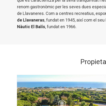
que es caracteritza per la seva tranquil·litat i 
renom gastronòmic per les seves dues especial
de Llavaneres. Com a centres recreatius, espor
de Llavaneras
, fundat en 1945, així com el seu
Nàutic El Balís
, fundat en 1966.
Propiet