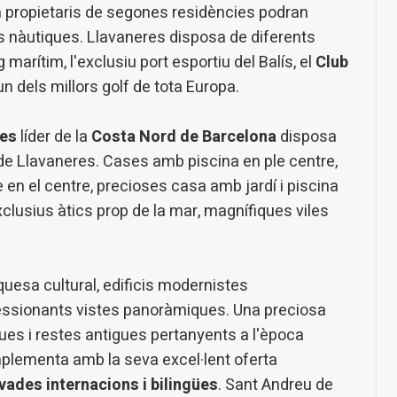
m propietaris de segones residències podran
iques i personalització
tats nàutiques. Llavaneres disposa de diferents
n fer el seguiment i l'anàlisi del comportament dels usuaris d'aquest ll
 marítim, l'exclusiu port esportiu del Balís, el
rmació recollida mitjançant aquest tipus de cookies s'utilitza en el mes
Club
ivitat del web per a l'elaboració de perfils de navegació dels usuaris per
 un dels millors golf de tota Europa.
r millores en funció de l'anàlisi de les dades d'ús que fan els usuaris del
 desar la informació de preferència de l'usuari per millorar la qualitat
 serveis i oferir una millor experiència a través de productes recomanat
res
líder de la
Costa Nord de Barcelona
disposa
de Llavaneres. Cases amb piscina en ple centre,
ng i publicitat
 en el centre, precioses casa amb jardí i piscina
s cookies són utilitzades per emmagatzemar informació sobre les
cies i les eleccions personals de l'usuari a través de l'observació cont
exclusius àtics prop de la mar, magnífiques viles
us hàbits de navegació. Gràcies a elles, podem conèixer els hàbits de
ó al lloc web i mostrar publicitat relacionada amb el perfil de navegac
quesa cultural, edificis modernistes
Guardar configuració
Acceptar totes
ressionants vistes panoràmiques. Una preciosa
ues i restes antigues pertanyents a l'època
omplementa amb la seva excel·lent oferta
vades internacions i bilingües
. Sant Andreu de