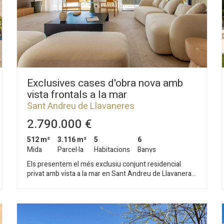
Exclusives cases d'obra nova amb
vista frontals a la mar
Sant Andreu de Llavaneres
2.790.000 €
512 m²
3.116 m²
5
6
Mida
Parcel·la
Habitacions
Banys
Els presentem el més exclusiu conjunt residencial
privat amb vista a la mar en Sant Andreu de Llavaneras.
Luxe i discreció ho defineixen. Descobreixi l'únic
conjunt residencial de luxe situat en recinte tancat i
privat, amb impressionants i úniques vistes a la mar.
Situades a només cinc minuts de l'encantador poble de
Sant Andreu de Llavaneras, aquestes propietats són el