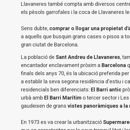
Llavaneres també compta amb diversos centres
els pèsols garrofales i la coca de Llavaneres le
Sens dubte,
comprar o llogar una propietat d'
a aquells que busquin grans cases o pisos a toca
gran ciutat de Barcelona.
La població de
Sant Andreu de Llavaneres
, t
encantador enclavament pròxim a
Barcelona
q
finals dels anys 70, és la ubicació preferida 
a establir la seva segona residència d'estiu i
residencials ben diferenciats:
El Barri antic
prò
urbà amb
El Barri Marítim
o tercer sector i Les
gaudeixen de grans
vistes panoràmiques a la
En 1973 es va crear la urbanització
Supermar