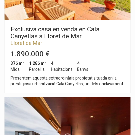
Exclusiva casa en venda en Cala
Canyellas a Lloret de Mar
Lloret de Mar
1.890.000 €
376 m²
1.286 m²
4
4
Mida
Parcel·la
Habitacions
Banys
Presentem aquesta extraordinària propietat situada en la
prestigiosa urbanització Cala Canyellas, un dels enclavaments
més desitjats de Lloret de Mar. Una vila que combina ubicació
privilegiada, vistes infinites al Mediterrani i una incomparable
sensació de privacitat i tranquil·litat, creant un autèntic paradís
de sol durant tot l'any. Sobre una àmplia parcel·la de 1.286 m²,
la casa va ser construïda en 1996 pel seu actual propietari,
dissenyada amb una clara prioritat: capturar la mar des de
cada racó. La seva distribució funcional i els seus espais
oberts integren el paisatge mediterrani de manera natural en