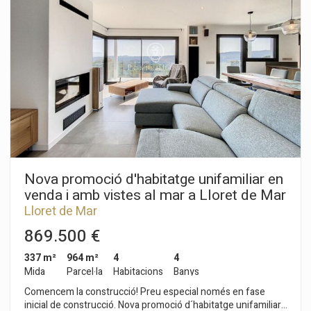
split d'aire condicionat i sostres alts. La cuina és semi oberta
amb illa i està totalment equipeu, electrodomèstics integrats i
sortida directa a la zona del porxo i la barbacoa. Al costat de la
cuina es troba el quart de la bugaderia amb sortida a l'exterior
seguit d'un bany complet i una habitació doble amb armaris de
paret. La zona de nit compta amb una habitació doble amb
zona de vestidor, un bany complet, una gran habitació en
suite amb bany i vestidor i una altra habitació doble amb
armaris de paret. En la planta soterrani es troba un celler, el
garatge amb capacitat per a dos cotxes, traster i la sala de
màquines. L'exterior de la propietat té diverses terrasses,
porxo amb barbacoa, jacuzzi amb vista a la mar envoltada
d'unes boniques zones enjardinades.
Nova promoció d'habitatge unifamiliar en
venda i amb vistes al mar a Lloret de Mar
Lloret de Mar
869.500 €
337 m²
964 m²
4
4
Mida
Parcel·la
Habitacions
Banys
Comencem la construcció! Preu especial només en fase
inicial de construcció. Nova promoció d´habitatge unifamiliar