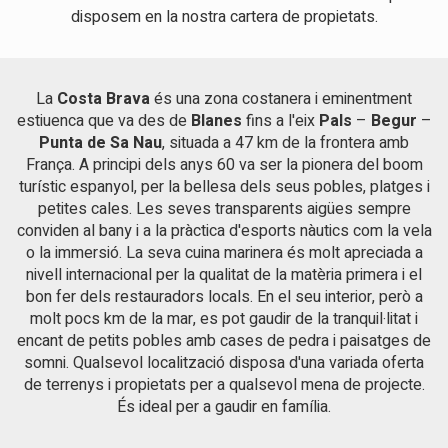
mínima de parcel·la de 800 m². Segons la normativa
disposem en la nostra cartera de propietats.
urbanística de la zona, es pot construir fins a 500 m²
d'habitatge distribuïts en planta baixa i primera planta, més la
planta semisoterrani. En cas de voler dividir el terreny en
diferents parcel·les, l'ocupació de l'habitatge serà com a
La
Costa Brava
és una zona costanera i eminentment
màxim del 20% amb una edificabilitat del 40%.
estiuenca que va des de
Blanes
fins a l'eix
Pals
–
Begur
–
Punta de Sa Nau
, situada a 47 km de la frontera amb
França. A principi dels anys 60 va ser la pionera del boom
turístic espanyol, per la bellesa dels seus pobles, platges i
petites cales. Les seves transparents aigües sempre
conviden al bany i a la pràctica d'esports nàutics com la vela
o la immersió. La seva cuina marinera és molt apreciada a
nivell internacional per la qualitat de la matèria primera i el
bon fer dels restauradors locals. En el seu interior, però a
molt pocs km de la mar, es pot gaudir de la tranquil·litat i
encant de petits pobles amb cases de pedra i paisatges de
somni. Qualsevol localització disposa d'una variada oferta
de terrenys i propietats per a qualsevol mena de projecte.
És ideal per a gaudir en família.