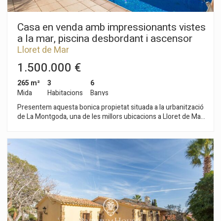
de Girona és de 44 km i a 77 km de Barcelona, totes dues
ciutats amb aeroport.
Casa en venda amb impressionants vistes
a la mar, piscina desbordant i ascensor
Lloret de Mar
1.500.000 €
265 m²
3
6
Mida
Habitacions
Banys
Presentem aquesta bonica propietat situada a la urbanització
de La Montgoda, una de les millors ubicacions a Lloret de Mar.
Assentada en una parcel·la de 1.074 m² a tan sols 100 metres
de la mar. Té una superfície construïda que ocupa 369 m²
sent distribuïts en tres confortables plantes. En la segona
planta és on es troba l'habitatge, consta d'un ampli saló
menjador amb xemeneia i sortida a la piscina desbordant.
Comunica amb una espaiosa cuina totalment equipada amb
zona de bugaderia i un bany complet que dona servei a
aquesta planta. En la superior, la zona de nit compta amb dues
habitacions en suite amb banys complets, una habitació doble
i un altre bany complet. Totes les habitacions disposen de
sortida a la terrassa amb espectaculars vistes a la mar i