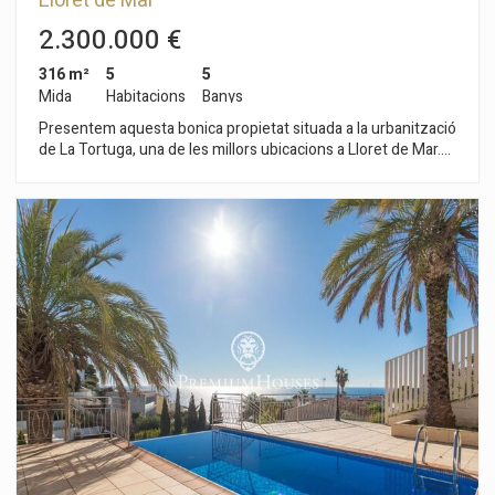
Lloret de Mar
2.300.000 €
316 m²
5
5
Mida
Habitacions
Banys
Presentem aquesta bonica propietat situada a la urbanització
de La Tortuga, una de les millors ubicacions a Lloret de Mar.
Assentada en una parcel·la de 804 m² a tan sols 150 metres
de la mar. Reformada en 2008 té una superfície construïda
que ocupa 316 m² sent distribuïts en dues confortables
plantes. En la primera planta es troba la zona de nit amb tres
habitacions dobles, una altra habitació destinada a despatx,
dos banys complets i un ampli saló que dona accés directe al
jardí i a la piscina. La planta superior disposa d'un ampli saló
menjador amb xemeneia i sortida a un balcó amb vista, cuina
americana totalment equipada amb rebost, un lavabo i una
habitació doble en suite amb bany complet i vestidor. En la
zona exterior del jardí es pot gaudir d'una cuina d'estiu
totalment equipada al costat de la barbacoa amb un lavabo, un
garatge per a un cotxe amb espai per a dos més en l'exterior i
tres trasters. A 100 metres de la casa existeix un accés a una
bonica cala de roques i a 10 minuts a peu es pot arribar fins a
la platja anomenada "Cala Trons". La distància fins a la ciutat