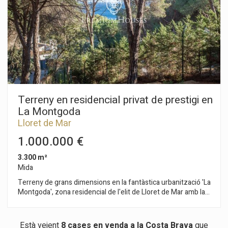
Terreny en residencial privat de prestigi en
La Montgoda
Lloret de Mar
1.000.000 €
3.300 m²
Mida
Terreny de grans dimensions en la fantàstica urbanització 'La
Montgoda', zona residencial de l'elit de Lloret de Mar amb la
seva pròpia cala rocosa anomenada 'Cala Trons' a pocs
metres del Camí de Ronda aquest terreny de 3.300 m² és
divisible en dues o quatre parcel·les, amb una grandària
Està veient
8 cases en venda a la Costa Brava
que