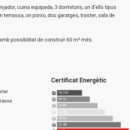
ó al lloc web i mostrar publicitat relacionada amb el perfil de navegac
dor, cuina equipada, 3 dormitoris, un d'ells tipus
n terrassa, un porxo, dos garatges, traster, sala de
Guardar configuració
Acceptar totes
í amb possibilitat de construir 60 m² més.
Certificat Energètic
aster
92-100
A
81-91
rrassa
B
69-80
C
55-68
D
39-54
E
21-38
F