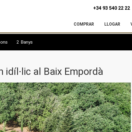
+34 93 540 22 22
COMPRAR
LLOGAR
ions
2
Banys
 idíl·lic al Baix Empordà