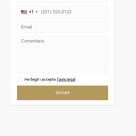
+1
tivades
 de
tal·lació
 així ho
n
na web.
oc web.
He llegit i accepto
l'avís legal
urament
 servei.
ENVIAR
 dels
s.
inuada