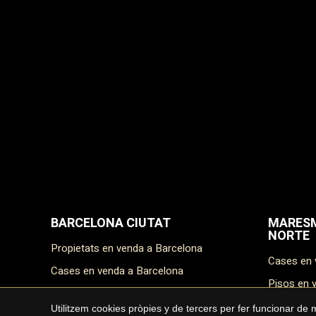
BARCELONA CIUTAT
MARESM
NORTE
Propietats en venda a Barcelona
Cases en
Cases en venda a Barcelona
Pisos en
Pisos en venda a Barcelona
Masies e
Utilitzem cookies pròpies y de tercers per fer funcionar de