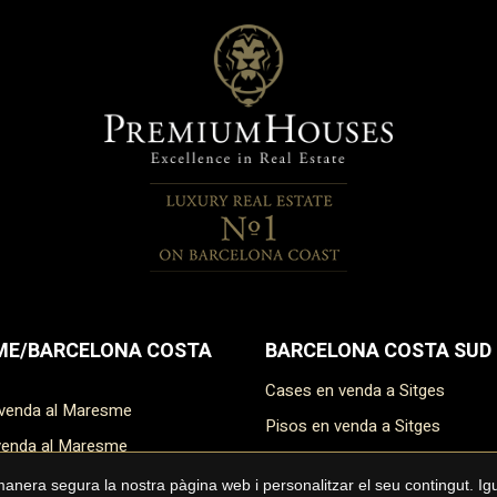
E/BARCELONA COSTA
BARCELONA COSTA SUD
Cases en venda a Sitges
 venda al Maresme
Pisos en venda a Sitges
 venda al Maresme
Àtics en venda a Sitges
n venda al Maresme
 manera segura la nostra pàgina web i personalitzar el seu contingut. I