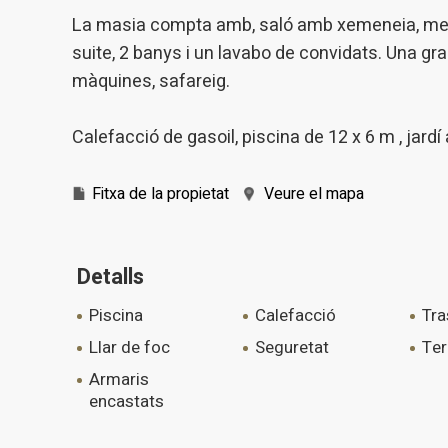
navegaci
La masia compta amb, saló amb xemeneia, menja
l'usuari.
suite, 2 banys i un lavabo de convidats. Una gra
màquines, safareig.
Calefacció de gasoil, piscina de 12 x 6 m , jard
Fitxa de la propietat
Veure el mapa
Detalls
piscina
calefacció
tr
llar de foc
seguretat
te
armaris
encastats