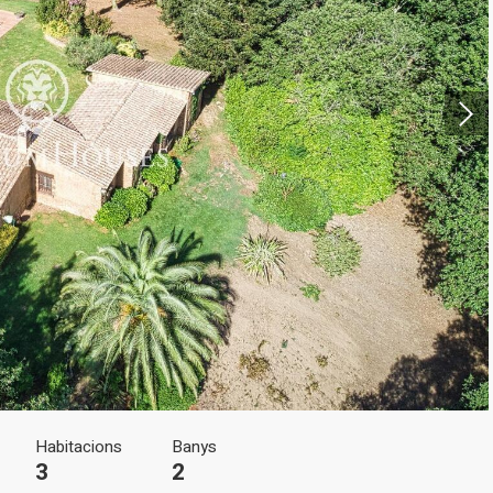
icar cookies
ues i funcionals
Sempre ac
loc web utilitza cookies pròpies per recopilar informació amb la finalitat
 els nostres serveis. Si continua navegant, suposa l'acceptació de la ins
ateixes. L'usuari té la possibilitat de configurar el navegador podent, si
 impedir que siguin instal·lades al disc dur, encara que haurà de tenir e
que aquesta acció podrà ocasionar dificultats de navegació de la pàgi
iques i personalització
n fer el seguiment i l'anàlisi del comportament dels usuaris d'aquest ll
rmació recollida mitjançant aquest tipus de cookies s'utilitza en el mes
ivitat del web per a l'elaboració de perfils de navegació dels usuaris per
r millores en funció de l'anàlisi de les dades d'ús que fan els usuaris del
 desar la informació de preferència de l'usuari per millorar la qualitat
 serveis i oferir una millor experiència a través de productes recomanat
ng i publicitat
Habitacions
Banys
s cookies són utilitzades per emmagatzemar informació sobre les
3
2
cies i les eleccions personals de l'usuari a través de l'observació cont
us hàbits de navegació. Gràcies a elles, podem conèixer els hàbits de