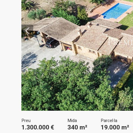
Modif
Tècniq
Aquest l
millorar
de les m
desitja,
compte 
Analít
Permete
La info
de l'act
introdui
Permeten
nostres
Marketi
Preu
Mida
Parcel·la
Aqueste
1.300.000 €
340 m²
19.000 m²
preferèn
dels se