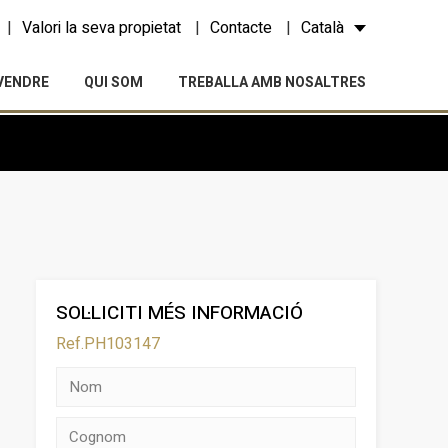
Valori la seva propietat
Contacte
Català
VENDRE
QUI SOM
TREBALLA AMB NOSALTRES
SOL·LICITI MÉS INFORMACIÓ
Ref.PH103147