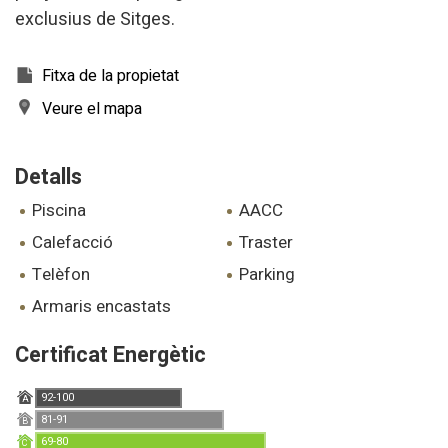
hàbits de navegació. Gràcies a elles, podem conèixer els
exclusius de Sitges.
hàbits de navegació al lloc web i mostrar publicitat
relacionada amb el perfil de navegació de l'usuari.
Fitxa de la propietat
Veure el mapa
Detalls
piscina
AACC
calefacció
traster
telèfon
parking
armaris encastats
Certificat Energètic
92-100
A
81-91
B
69-80
C