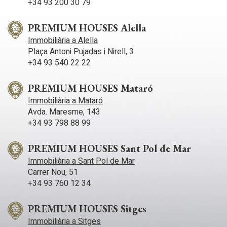
+34 93 200 30 79
ampli saló menjador amb sortida directa al jardí privat de grans
dimensions, amb vistes al mar, zona de barbacoa i un gran
porxo amb zona de sofàs i menjador d'estiu. També hi ha
PREMIUM HOUSES Alella
l'espaiosa cuina totalment reformada i equipada, amb safareig
Immobiliària a Alella
independent. A l'esquerra del vestíbul, tenim 2 habitacions
Plaça Antoni Pujadas i Nirell, 3
dobles, 2 individuals i 3 banys complets. Totes les habitacions
tenen sortida al jardí, que envolta tot l´apartament. L´habitació
+34 93 540 22 22
principal disposa de bany en suite. La resta de dormitoris
comparteixen els altres 2 banys. L´habitatge inclou 2 places
PREMIUM HOUSES Mataró
de pàrquing de grans dimensions i perfecta ubicació respecte
a la porta d´entrada de l´edifici ia porta del pàrquing.
Immobiliària a Mataró
Avda. Maresme, 143
+34 93 798 88 99
PREMIUM HOUSES Sant Pol de Mar
Immobiliària a Sant Pol de Mar
Carrer Nou, 51
+34 93 760 12 34
PREMIUM HOUSES Sitges
Immobiliària a Sitges