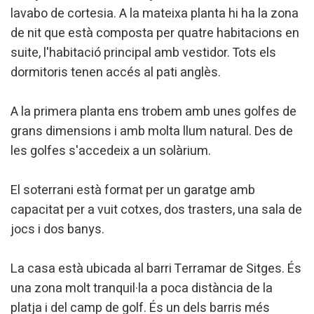
informació amb la finalitat de millorar els nostres serveis.
lavabo de cortesia. A la mateixa planta hi ha la zona
Si continua navegant, suposa l'acceptació de la instal·lació
de les mateixes. L'usuari té la possibilitat de configurar el
de nit que està composta per quatre habitacions en
navegador podent, si així ho desitja, impedir que siguin
suite, l'habitació principal amb vestidor. Tots els
instal·lades al disc dur, encara que haurà de tenir en
compte que aquesta acció podrà ocasionar dificultats de
dormitoris tenen accés al pati anglès.
navegació de la pàgina web.
Analítiques i personalització
A la primera planta ens trobem amb unes golfes de
grans dimensions i amb molta llum natural. Des de
Permeten fer el seguiment i l'anàlisi del comportament
dels usuaris d'aquest lloc web. La informació recollida
les golfes s'accedeix a un solàrium.
mitjançant aquest tipus de cookies s'utilitza en el
mesurament de l'activitat del web per a l'elaboració de
perfils de navegació dels usuaris per introduir millores en
El soterrani està format per un garatge amb
funció de l'anàlisi de les dades d'ús que fan els usuaris del
servei. Permeten desar la informació de preferència de
capacitat per a vuit cotxes, dos trasters, una sala de
l'usuari per millorar la qualitat dels nostres serveis i oferir
una millor experiència a través de productes recomanats.
jocs i dos banys.
Marketing i publicitat
La casa està ubicada al barri Terramar de Sitges. És
Aquestes cookies són utilitzades per emmagatzemar
una zona molt tranquil·la a poca distància de la
informació sobre les preferències i les eleccions personals
platja i del camp de golf. És un dels barris més
de l'usuari a través de l'observació continuada dels seus