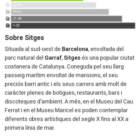
55-68
D
39-54
E
21-38
F
1-20
G
Sobre Sitges
Situada al sud-oest de
Barcelona
, envoltada del
parc natural del
Garraf
,
Sitges
és una popular ciutat
costanera de Catalunya. Coneguda pel seu llarg
passeig marítim envoltat de mansions, el seu
preciós barri antic i els seus carrers amb molt de
caràcter plenes de botigues, restaurants, bars i
discoteques d'ambient. A més, en el Museu del Cau
Ferrat i en el Museu Maricel es poden contemplar
diferents obres artístiques del segle X fins al XX a
primera línia de mar.