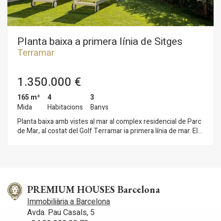
Planta baixa a primera línia de Sitges
Terramar
1.350.000 €
165 m²
4
3
Mida
Habitacions
Banys
Planta baixa amb vistes al mar al complex residencial de Parc
de Mar, al costat del Golf Terramar ia primera línia de mar. El
seu esplèndid jardí privat de 209 m2, la sortida directa des del
mateix al Passeig Marítim ia la zona enjardinada de la
urbanització fan d'aquest pis una peça singular i única. El
complex de Parc de Mar compta amb vigilància 24 hores,
servei de porteria, diverses piscines i una gran zona
enjardinades amb fonts, cosa que fan del mateix una
PREMIUM HOUSES Barcelona
comunitat de referència a Sitges. La propietat està en
Immobiliària a Barcelona
perfecte estat de conservació i llesta per entrar a viure. Des
Avda. Pau Casals, 5
de l'entrada de l'habitatge, a la dreta del rebedor, hi trobem un