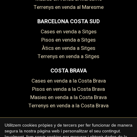
Terrenys en venda al Maresme
BARCELONA COSTA SUD
Cases en venda a Sitges
Pisos en venda a Sitges
Àtics en venda a Sitges
Terrenys en venda a Sitges
COSTA BRAVA
Cases en venda a la Costa Brava
Pisos en venda a la Costa Brava
Masies en venda a la Costa Brava
Guardar configuració
Acceptar totes
Terrenys en venda a la Costa Brava
Utilitzem cookies pròpies y de tercers per fer funcionar de manera
segura la nostra pàgina web i personalitzar el seu contingut.
Copyright © 2026 Premium Houses
Igualment, fem servir cookies per mesurar i obtenir dades de la