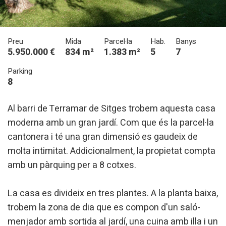
Preu
Mida
Parcel·la
Hab.
Banys
5.950.000 €
834 m²
1.383 m²
5
7
Parking
8
Al barri de Terramar de Sitges trobem aquesta casa
moderna amb un gran jardí. Com que és la parcel·la
cantonera i té una gran dimensió es gaudeix de
molta intimitat. Addicionalment, la propietat compta
amb un pàrquing per a 8 cotxes.
Modificar cookies
La casa es divideix en tres plantes. A la planta baixa,
trobem la zona de dia que es compon d'un saló-
Tècniques i funcionals
Sempre activades
menjador amb sortida al jardí, una cuina amb illa i un
Aquest lloc web utilitza cookies pròpies per recopilar