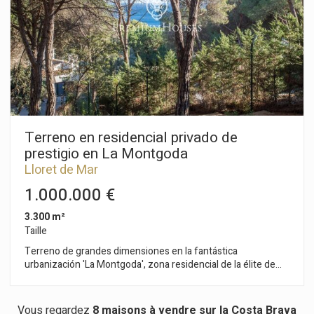
Terreno en residencial privado de
prestigio en La Montgoda
Lloret de Mar
1.000.000 €
3.300 m²
Taille
Terreno de grandes dimensiones en la fantástica
urbanización 'La Montgoda', zona residencial de la élite de
Lloret de Mar con su propia cala rocosa llamada 'Cala Trons' a
pocos metros del Camí de Ronda este terreno de 3.300 m² es
divisible en dos o cuatro parcelas, con un tamaño mínimo de
Vous regardez
8 maisons à vendre sur la Costa Brava