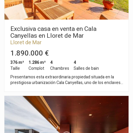
Exclusiva casa en venta en Cala
Canyellas en Lloret de Mar
Lloret de Mar
1.890.000 €
376 m²
1.286 m²
4
4
Taille
Complot
Chambres
Salles de bain
Presentamos esta extraordinaria propiedad situada en la
prestigiosa urbanización Cala Canyellas, uno de los enclaves
más deseados de Lloret de Mar. Una villa que combina
ubicación privilegiada, vistas infinitas al Mediterráneo y una
incomparable sensación de privacidad y tranquilidad, creando
un auténtico paraíso de sol durante todo el año. Sobre una
amplia parcela de 1.286 m², la casa fue construida en 1996
por su actual propietario, diseñada con una clara prioridad:
capturar el mar desde cada rincón. Su distribución funcional y
sus espacios abiertos integran el paisaje mediterráneo de