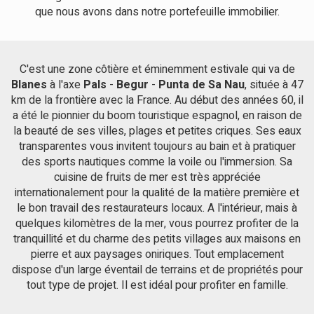
parcela de 800 m². Según la normativa urbanística de la zona,
que nous avons dans notre portefeuille immobilier.
se puede construir hasta 500 m² de vivienda distribuidos en
planta baja y primera planta, más la planta semisótano. En
caso de querer dividir el terreno en diferentes parcelas, la
ocupación de la vivienda será como máximo del 20 % con una
C'est une zone côtière et éminemment estivale qui va de
edificabilidad del 40 %.
Blanes
à l'axe
Pals
-
Begur
-
Punta de Sa Nau
, située à 47
km de la frontière avec la France. Au début des années 60, il
a été le pionnier du boom touristique espagnol, en raison de
la beauté de ses villes, plages et petites criques. Ses eaux
transparentes vous invitent toujours au bain et à pratiquer
des sports nautiques comme la voile ou l'immersion. Sa
cuisine de fruits de mer est très appréciée
internationalement pour la qualité de la matière première et
le bon travail des restaurateurs locaux. A l'intérieur, mais à
quelques kilomètres de la mer, vous pourrez profiter de la
tranquillité et du charme des petits villages aux maisons en
pierre et aux paysages oniriques. Tout emplacement
dispose d'un large éventail de terrains et de propriétés pour
tout type de projet. Il est idéal pour profiter en famille.