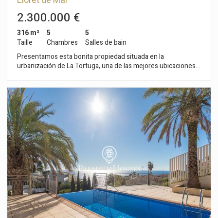
Lloret de Mar
2.300.000 €
316 m²
5
5
Taille
Chambres
Salles de bain
Presentamos esta bonita propiedad situada en la
urbanización de La Tortuga, una de las mejores ubicaciones
en Lloret de Mar. Asentada en una parcela de 804 m2 a tan
sólo 150 metros del mar. Reformada en 2008 tiene una
superficie construida que ocupa 316 m2 siendo distribuidos
en dos confortables plantas. En la primera planta se
encuentra la zona de noche con tres habitaciones dobles,
otra habitación destinada a despacho, dos baños completos y
un amplio salón que da acceso directo al jardín y a la piscina.
La planta superior dispone de un amplio salón comedor con
chimenea y salida a un balcón con vistas, cocina americana
totalmente equipada con despensa, un aseo y una habitación
doble en suite con baño completo y vestidor. En la zona
exterior del jardín se puede disfrutar de una cocina de verano
totalmente equipada junto a la barbacoa con un aseo, un
garaje para un coche con espacio para dos más en el exterior
y tres trasteros. A 100 metros de la casa existe un acceso a
una bonita cala de rocas y a 10 minutos a pie se puede llegar