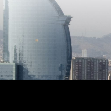
sorties sur le jardin et la terrasse.
propre s
Ensuite nous trouvons une cuisine
cheminé
américaine très pratique car elle
45,88m2
communique avec l´espace barbecue
et buander
et la salle à manger extérieure. À côté
solariu
de la cuisine se situent une cave à vin
vues sur la mer. -
actuellement utilisée comme cellier et
conçue 
des toilettes de courtoisie. Dispose
confort
également d´une suite double avec
d'énerg
douche, penderies encastrées et
d'isolat
accès à la piscine et au jardin.
(SATE) 
Menuiserie extérieure en aluminium,
efficac
menuiserie intérieure en bois, sols en
vitrage
marbre et en bois, chauffage,
extérie
climatisation, auvents, armoires
attenti
encastrées, éclairage et arrosage
accordée
automatique. Sa terrasse spectaculaire
personn
et ses jardins vous invitent à vous
permett
détendre au soleil, à vous baigner les
contrainte. - Climatisation
chaudes journées d´été et profiter au
est équ
maximum du magnifique climat
chauffa
méditerranéen. Le jardin dispose d´un
(eau cha
accès direct à une jolie petite plage
équipe
accessible par un chemin. La propriété
perform