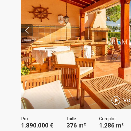
Modif
Techni
Ce site 
d'amélio
L'utilis
empêcher
Voi
telle ac
Analys
Prix
Taille
Complot
1.890.000 €
376 m²
1.286 m²
Ils perm