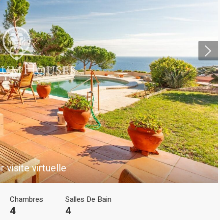
ier les cookies
que et Fonctionnel
Toujou
Web utilise ses propres cookies pour collecter des informations afin
rer nos services. Si vous continuez à naviguer, vous acceptez leur insta
ateur a la possibilité de configurer son navigateur, pouvant, s'il le souhai
 leur installation sur son disque dur, même s'il doit garder à l'esprit 
r visite virtuelle
tion peut entraîner des difficultés de navigation sur le site.
e et Personnalisation
Chambres
Salles De Bain
4
4
ettent le suivi et l'analyse du comportement des utilisateurs de ce site.