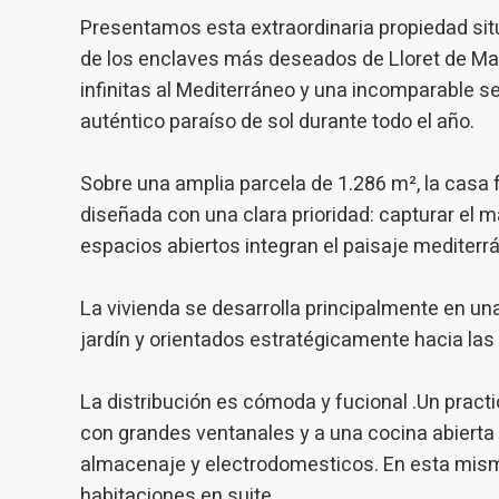
informat
Web pour
Presentamos esta extraordinaria propiedad situ
amélior
de los enclaves más deseados de Lloret de Mar.
utilisat
préféren
infinitas al Mediterráneo y una incomparable s
meilleu
auténtico paraíso de sol durante todo el año.
Market
Sobre una amplia parcela de 1.286 m², la casa f
Ces cook
personne
diseñada con una clara prioridad: capturar el m
navigat
site Web
espacios abiertos integran el paisaje mediterrá
La vivienda se desarrolla principalmente en u
jardín y orientados estratégicamente hacia las
La distribución es cómoda y fucional .Un practi
con grandes ventanales y a una cocina abierta 
almacenaje y electrodomesticos. En esta mism
habitaciones en suite.