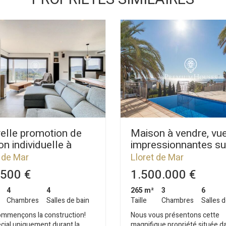
elle promotion de
Maison à vendre, vu
n individuelle à
impressionnantes su
e avec vues sur la
mer, piscine à
 de Mar
Lloret de Mar
 Lloret de Mar
débordement et
500 €
1.500.000 €
ascenseur
4
4
265 m²
3
6
Chambres
Salles de bain
Taille
Chambres
Salles d
mmençons la construction!
Nous vous présentons cette
écial uniquement durant la
magnifique propriété située d