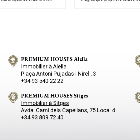
itiale de construction. Nouvelle
l'urbanisation de La Montgoda,
on de maison individuelle
meilleurs emplacements de Ll
ans l'urbanisation Els Pinars à
Mar. Elle se trouve sur un terra
de Mar, à seulement 3 km de la
1.074 m2 à 100 mètres de la m
c des finitions intérieures de
possède une surface construi
alité, orientation sud et vues
369 m2, distribuée sur trois é
mer. La maison est composée de
confortables. Au second niveau se
s plus espace solarium où se
trouve l´étage principal comp
e. Distribution: - Au
spacieux salon/salle à manger
l : garage de 129,37m2
PREMIUM HOUSES Alella
cheminée et accès à la piscine
t à une pièce pour l
débordement. Il communique 
Immobilier à Alella
ment de climatisation,
grande cuisine entièrement é
Plaça Antoni Pujadas i Nirell, 3
age, équipement ACS de
et buanderie, une salle de bain
+34 93 540 22 22
et 5,57m2 pour le local de
complète dessert cet étage. À 
ssée : 3
supérieur, l´espace nuit comp
s-suites de 22,14m2 avec leur
deux suites avec salles de bai
PREMIUM HOUSES Sitges
salle de bains (3) occupant une
complètes, une chambre doubl
Immobilier à Sitges
 de 5,58m2 chacune, 2
une autre salle de bains compl
Avda. Camí­ dels Capellans, 75 Local 4
s doubles de 12,76m2, 1
Toutes les chambres avec pen
+34 93 809 72 40
 double de 12,76m2, salle de
encastrées ont accès à la terr
) de 7,60 m2. Au premier
jouissant de vues spectaculaire
 4 chambres doubles de
mer. Les sols sont en marbre it
 de type suite avec leur
pré-installation de climatisatio