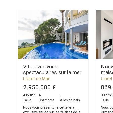
Villa avec vues
Nouv
spectaculaires sur la mer
maiso
à Lloret de Mar
vendr
Lloret de Mar
Lloret
mer à
2.950.000 €
869.
412 m²
4
5
337 m²
Taille
Chambres
Salles de bain
Taille
Nous vous présentons cette villa
Nous co
exclusive située sur les falaises de la
Prix sp