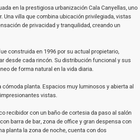
ions collectées via ce type de cookies sont utilisées pour mesurer l'acti
 l'élaboration des profils de navigation des utilisateurs afin d'introdui
ada en la prestigiosa urbanización Cala Canyellas, uno
ations basées sur l'analyse des données d'utilisation effectuée par les
 Una villa que combina ubicación privilegiada, vistas
eurs du service. . Ils nous permettent de sauvegarder les informations d
ce de l'utilisateur pour améliorer la qualité de nos services et offrir une
ensación de privacidad y tranquilidad, creando un
re expérience grâce aux produits recommandés.
ing et Publicité
ue construida en 1996 por su actual propietario,
ies sont utilisés pour stocker des informations sur les préférences et 
ls de l'utilisateur grâce à l'observation continue de ses habitudes de
ar desde cada rincón. Su distribución funcional y sus
ion. Grâce à eux, nous pouvons connaître les habitudes de navigation s
 et afficher des publicités liées au profil de navigation de l'utilisateur.
neo de forma natural en la vida diaria.
Enregistrer les paramètres
Tout accepter
na cómoda planta. Espacios muy luminosos y abierta al
 impresionantes vistas.
co recibidor con un baño de cortesia da paso al salón
con barra de bar, zona de office y gran despensa con
a planta la zona de noche, cuenta con dos