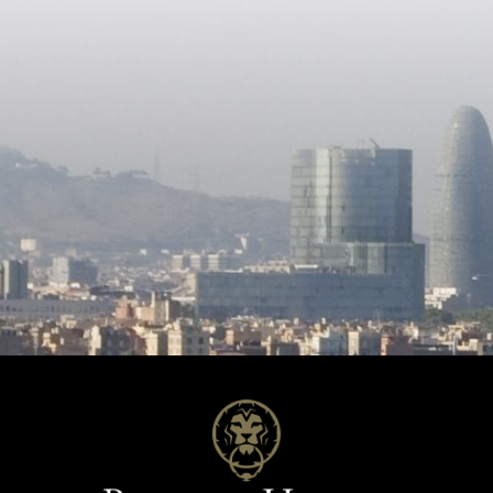
alle de bains, salon avec
panneaux solaires pour l'eau sa
e + cuisine avec îlot de
chauffage par conduits et asc
, 4 salles de bains de 6,21m2
reliant tous les étages. Au rez-de-
ie de 5,55m2. - Niveau
chaussée, un garage pouvant ac
m : Solarium de 61,64m2 avec
deux voitures et un autre à l'e
 Cette maison a été
de la propriété, sauna et salle 
pour profiter d'un maximum de
complète. À 100 mètres de la maison il
 et optimiser les économies
y a un accès à une belle crique
ie. Elle est dotée d'un système
rocheuse et à 10 minutes à pi
ion thermique par l'extérieur
trouverez la plage "Cala Trons".
qui lui confère une grande
de Gérone est située à 44 km e
ité énergétique ainsi que des
de Barcelone à 77 km, les deux 
s et des menuiseries
disposant d'un aéroport.
ures de haute qualité. Une
on particulière a également été
 à l'accessibilité pour les
es à mobilité réduite
ant des déplacements sans
 : La maison
ipée d'un système de
ge/refroidissement et ACS
ude sanitaire) utilisant un
ment aérothermique
ant et très économe en