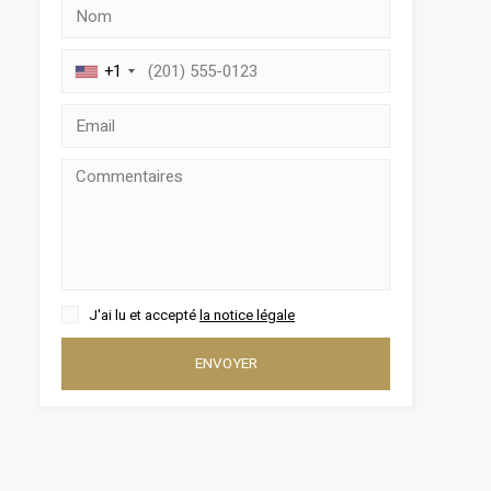
+1
rs actif
J'ai lu et accepté
la notice légale
llation.
te,
ENVOYER
qu'une
 Les