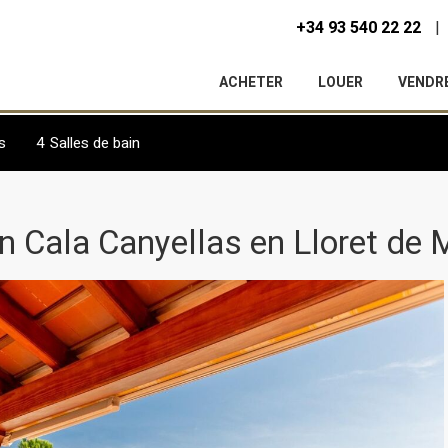
+34 93 540 22 22
ACHETER
LOUER
VENDR
s
4
Salles de bain
n Cala Canyellas en Lloret de 