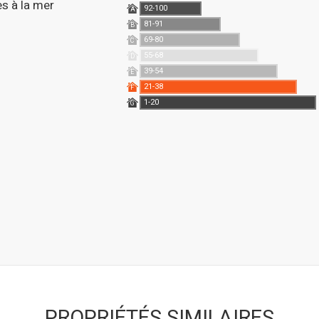
es à la mer
92-100
A
81-91
B
69-80
C
55-68
D
39-54
E
21-38
F
1-20
G
PROPRIÉTÉS SIMILAIRES