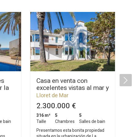
es
Casa en venta con
Te
r la
excelentes vistas al mar y
pr
a la montaña
M
Lloret de Mar
Ll
2.300.000 €
1
316 m²
5
5
3.3
e bain
Taille
Chambres
Salles de bain
Tail
Presentamos esta bonita propiedad
Ter
ans
situada en la urbanización de La
fan