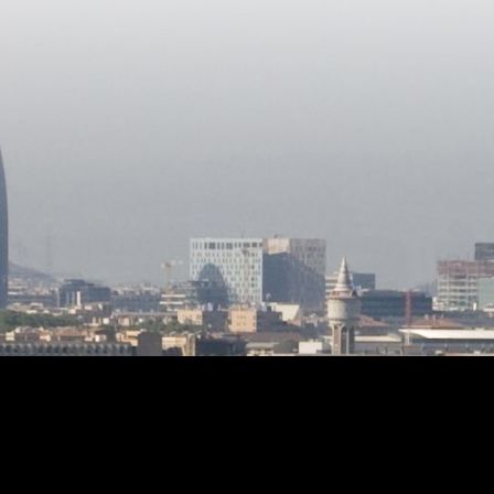
nitaire,
aseo, un garaje para un coche con
enseur
espacio para dos más en el exterior y
tres trasteros. A 100 metros de la casa
cueillir
existe un acceso a una bonita cala de
xtérieur
rocas y a 10 minutos a pie se puede
de bains
llegar hasta la playa llamada "Cala
Trons". La distancia hasta la ciudad de
Girona es de 44 km y a 77 km de
ed vous
Barcelona, ambas ciudades con
 La ville
aeropuerto.
t celle
villes