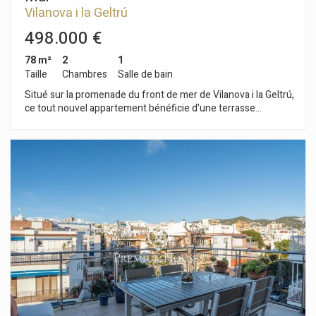
Vilanova i la Geltrú
498.000 €
78 m²
2
1
Taille
Chambres
Salle de bain
Situé sur la promenade du front de mer de Vilanova i la Geltrú,
ce tout nouvel appartement bénéficie d'une terrasse
spacieuse et d'une vue imprenable sur le port de plaisance.
L'immeuble, équipé d'un ascenseur, ne compte que quatre
appartements. Un garage privatif de 15 m² est disponible à
l'achat dans le même immeuble. L'entrée se fait par le séjour,
qui s'ouvre sur un espace lumineux et aéré comprenant une
cuisine ouverte sur le salon et donnant sur une grande
terrasse de 54 m² surplombant le port de plaisance. Un
espace buanderie séparé est également aménagé dans cet
espace. L'espace nuit se compose de deux chambres
doubles, chacune avec accès à un balcon, et d'une salle de
bains complète. Cet appartement d'angle, lumineux et aéré,
bénéficie de finitions haut de gamme et de stores
électriques. L'appartement est situé sur la promenade du
front de mer, entouré de restaurants et de promenades, et se
trouve à quelques pas des plages et du centre de Vilanova i la