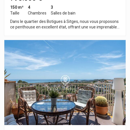
150 m²
4
3
Taille
Chambres
Salles de bain
Dans le quartier des Botigues à Sitges, nous vous proposons
ce penthouse en excellent état, offrant une vue imprenable
sur la mer et la montagne. Situé dans un immeuble avec
ascenseur, piscine commune, courts de tennis et de paddle, il
comprend également deux places de parking. La propriété se
compose de deux étages. Au rez-de-chaussée, l'espace de
vie comprend un séjour/salle à manger spacieux et lumineux
donnant sur une terrasse avec vue sur mer. Attenante à cet
espace, nous avons une cuisine indépendante avec accès sur
une autre terrasse. Finalement, nous trouvons également une
chambre double et des toilettes invités. À l'étage, l'espace
nuit se compose de trois chambres doubles, dont une suite
parentale avec dressing et accès à une terrasse offrant une
vue spectaculaire. Une salle de bain complète cet étage. Le
quartier des Botigues à Sitges est un quartier calme tout au
long de l'année. Proche du Parc Naturel du Garraf, il bénéficie
d'un accès facile à l'autoroute C-32 en direction de Barcelone
et de l'aéroport El Prat.