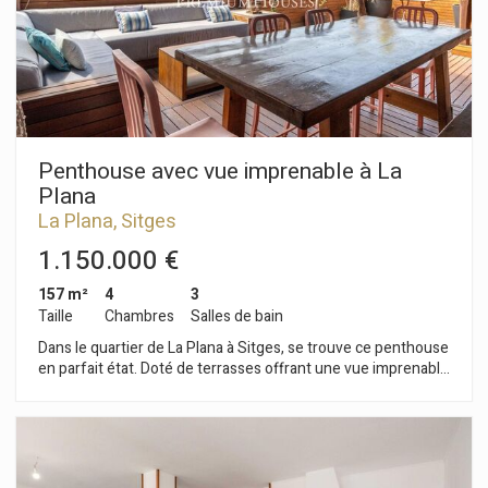
essentiels et du centre-ville. Ce quartier est réputé pour son
calme et son ambiance familiale, et ce, tout au long de
l'année.
Penthouse avec vue imprenable à La
Plana
La Plana, Sitges
1.150.000 €
157 m²
4
3
Taille
Chambres
Salles de bain
Dans le quartier de La Plana à Sitges, se trouve ce penthouse
en parfait état. Doté de terrasses offrant une vue imprenable,
il bénéficie, grâce à son exposition plein sud, d'une luminosité
exceptionnelle tout au long de la journée. L'appartement se
divise en deux étages. Au rez-de-chaussée, l'espace de vie
se compose d'un séjour/salle à manger avec cuisine séparée,
tous deux donnant sur une terrasse offrant une vue dégagée