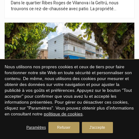
Dans le quartier Ribes Roges de Vilanova i la Geltrú, nous
trouvons ce rez-de-chaussée avec patio. La propriété
comprend deux places de parking. La zone jour de la maison
se compose d'un salon-salle à manger avec cheminée et
accès à une terrasse privée. Depuis la terrasse, nous
accédons également au jardin communautaire. Ensuite, nous
trouvons une cuisine séparée. La zone nuit se compose de
deux chambres doubles, d'une chambre simple et de deux
salles de bain complètes. Toutes les chambres ont des
armoires intégrées. La maison est située à Ribes Roges, le
meilleur quartier de Vilanova i la Geltrú. Le quartier est situé à
Nous utilisons nos propres cookies et ceux de tiers pour faire
deux pas de la plage, du port et des services.
fonctionner notre site Web en toute sécurité et personnaliser son
contenu. De même, nous utilisons des cookies pour mesurer et
obtenir des données sur votre navigation et pour ajuster la
publicité à vos goûts et préférences. Appuyez sur le bouton "Tout
accepter" pour confirmer que vous avez lu et accepté les
informations présentées. Pour gérer ou désactiver ces cookies,
cliquez sur "Paramètres". Vous pouvez obtenir plus d'informations
en consultant notre
politique de cookies
.
Penthouse avec jardin et piscine
Paramètres
Refuser
J'accepte
commune à Gavà Mar
Gavà