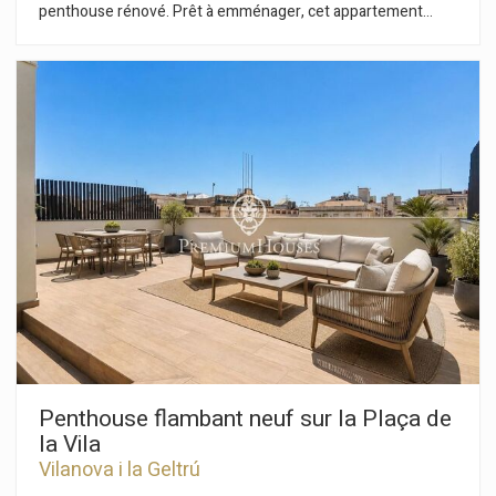
penthouse rénové. Prêt à emménager, cet appartement
dispose de deux terrasses. Il se situe dans un immeuble de
seulement trois appartements. L'appartement est réparti sur
deux niveaux. Au rez-de-chaussée, vous trouverez l'espace
de vie comprenant un séjour/salle à manger spacieux et
lumineux, ainsi qu'une cuisine et une salle de bain complète.
Au même niveau se trouve l'espace nuit composé de deux
chambres doubles, dont une suite parentale, et un accès à un
balcon. Au premier étage, nous trouvons un grand espace
mansardé donne accès à deux vastes terrasses offrant une
vue imprenable. Le centre de Vilanova i la Geltrú est réputé
pour sa proximité avec tous les transports en commun et les
commerces et services essentiels.
Penthouse flambant neuf sur la Plaça de
la Vila
Vilanova i la Geltrú