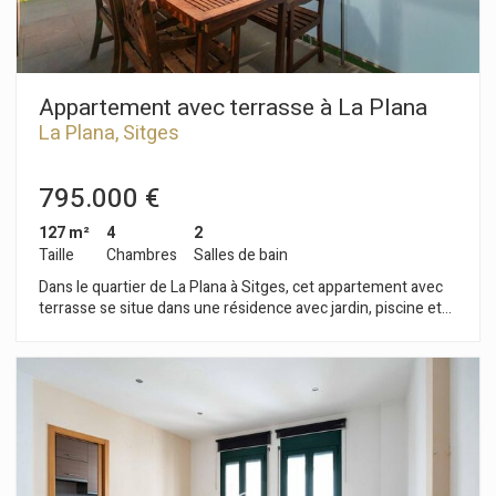
Appartement avec terrasse à La Plana
La Plana, Sitges
795.000 €
127 m²
4
2
Taille
Chambres
Salles de bain
Dans le quartier de La Plana à Sitges, cet appartement avec
terrasse se situe dans une résidence avec jardin, piscine et
parking. L'accès est adapté aux personnes à mobilité réduite.
L'appartement se compose d'un séjour/salle à manger
donnant sur une terrasse avec vue sur la piscine, et d'une
cuisine séparée avec un espace repas. L'espace nuit
comprend quatre chambres : deux chambres doubles (dont
une avec salle de bains privative) et deux chambres simples.
Toutes les chambres sont équipées de placards. Une salle de
bains complète l'appartement. Situé dans le quartier