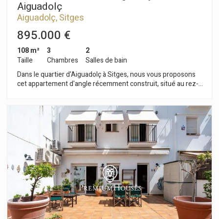
Aiguadolç
Aiguadolç, Sitges
895.000 €
108 m²
3
2
Taille
Chambres
Salles de bain
Dans le quartier d'Aiguadolç à Sitges, nous vous proposons
cet appartement d'angle récemment construit, situé au rez-
de-chaussée. La propriété fait partie d'une résidence avec
ascenseur, piscine et espaces communs. Le rez-de-chaussée
dispose d'un espace extérieur avec un grand jardin et un
jacuzzi. Une place de parking est également disponible. La
propriété comprend une pièce à vivre avec un spacieux salon-
salle à manger et une cuisine séparée. Les deux pièces
donnent sur un grand jardin privé avec jacuzzi. Cet espace a
été rénové avec goût pour en profiter toute l'année. Une
buanderie complète l'espace de vie. L'espace nuit comprend
une suite, une chambre double et une chambre simple. Une
salle de bain complète dessert cet étage. Le quartier
d'Aiguadolç à Sitges est réputé pour sa tranquillité. C'est un
quartier avec de nombreux restaurants dans le quartier du
port de plaisance et un emplacement idéal par rapport à la