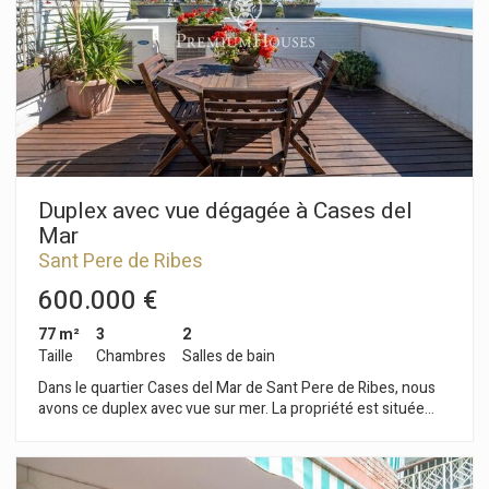
complète dessert les autres chambres. Au même étage, une
galerie abrite la buanderie. Ce logement est situé dans le
centre-ville de Sitges, un quartier caractérisé par la proximité
de tous les services et de la plage. Le centre-ville de Sitges
est animé toute l'année, vous permettant de profiter
pleinement des festivités de la ville.
Duplex avec vue dégagée à Cases del
Mar
Sant Pere de Ribes
600.000 €
77 m²
3
2
Taille
Chambres
Salles de bain
Dans le quartier Cases del Mar de Sant Pere de Ribes, nous
avons ce duplex avec vue sur mer. La propriété est située
dans un complexe résidentiel avec piscine, jardin
communautaire et sécurité privée. L'appartement est divisé
en deux étages. Au premier étage, nous avons la zone jour. Il