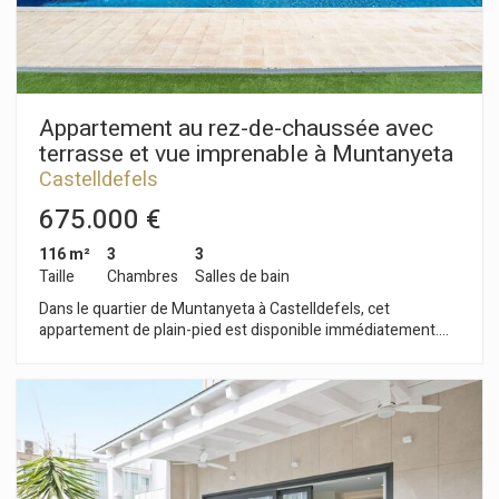
facile.
Appartement au rez-de-chaussée avec
terrasse et vue imprenable à Muntanyeta
Castelldefels
675.000 €
116 m²
3
3
Taille
Chambres
Salles de bain
Dans le quartier de Muntanyeta à Castelldefels, cet
appartement de plain-pied est disponible immédiatement.
Orienté plein sud, il bénéficie d'une luminosité exceptionnelle
tout au long de la journée. Il dispose également d'une
terrasse donnant sur les parties communes. Le rez-de-
chaussée est agencé sur deux niveaux. Dès l'entrée, vous
découvrirez un séjour spacieux et accueillant, baigné de
lumière naturelle grâce à une grande fenêtre. Ce séjour offre
un accès direct à une agréable terrasse exposée plein sud,