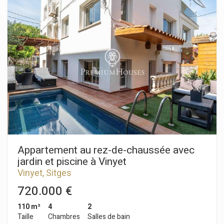
une avec un lit double et une avec un lit simple. Toutes les
chambres sont équipées de placards intégrés. Une salle de
bain complète avec douche est également présente.
L'appartement se trouve en plein centre-ville de Sitges. Ce
quartier bénéficie d'une situation idéale, à proximité de toutes
les commodités et de la plage. Le centre de Sitges est animé
toute l'année, parfait pour profiter des festivités locales.
Appartement au rez-de-chaussée avec
jardin et piscine à Vinyet
Vinyet, Sitges
720.000 €
110 m²
4
2
Taille
Chambres
Salles de bain