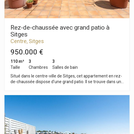
plage. Tout cela sans compromettre les bonnes connexions
avec la route côtière, l'autoroute C-32 en direction de
Barcelone et de l'aéroport.
Rez-de-chaussée avec grand patio à
Sitges
Centre, Sitges
950.000 €
110 m²
3
3
Taille
Chambres
Salles de bain
Situé dans le centre-ville de Sitges, cet appartement en rez-
de-chaussée dispose d'une grand patio. Il se trouve dans une
résidence avec ascenseur et parking pour trois voitures.
L'appartement est divisé en deux niveaux. Au rez-de-
chaussée se trouve la pièce à vivre, composée d'un salon-
salle à manger et d'une cuisine séparée. Les deux pièces
s'ouvrent sur un grand patio. Des toilettes invités complètent
l'étage. Au premier étage se trouve l'espace nuit, composé de
trois chambres doubles, dont une avec salle de bain privative
avec accès à un balcon ainsi que les autres pièces. Toutes les
chambres disposent de placards intégrés. Une salle de bain