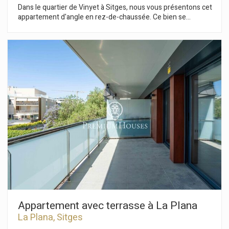
Dans le quartier de Vinyet à Sitges, nous vous présentons cet
appartement d'angle en rez-de-chaussée. Ce bien se
distingue par son intimité et son espace extérieur
comprenant un jardin et une piscine. Il dispose également
d'un parking pour une voiture et une moto. Le rez-de-
chaussée se compose d'un espace de vie comprenant un
séjour/salle à manger avec cuisine ouverte. Ces deux
espaces s'ouvrent sur un magnifique jardin privatif qui
entoure la maison. La terrasse offre plusieurs espaces
distincts, dont un coin barbecue, un salon de jardin, un coin
repas d'été et un espace détente. L'espace nuit comprend
quatre chambres doubles et deux salles de bains complètes.
Toutes les chambres sont équipées de placards intégrés. Le
rez-de-chaussée comprend également un cellier et une place
de parking avec accès direct à la propriété. Le quartier de
Vinyet à Sitges se caractérise par sa situation privilégiée à
proximité de la plage et son calme, même en été. Le tout à
quelques minutes seulement du centre-ville.
Modifier les cookies
Appartement avec terrasse à La Plana
La Plana, Sitges