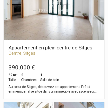
résidentiel calme de La Plana à Sitges, à proximité des
commerces et services essentiels et à quelques pas du
centre-ville, cet appartement est idéalement placé.
Appartement en plein centre de Sitges
Centre, Sitges
390.000 €
62 m²
2
1
Taille
Chambres
Salle de bain
Au cœur de Sitges, découvrez cet appartement. Prêt à
emménager, il se situe dans un immeuble avec ascenseur.
L'appartement se compose d'une pièce de vie avec
séjour/salle à manger donnant sur un balcon, et d'une cuisine
séparée attenante. L'espace nuit comprend deux chambres :