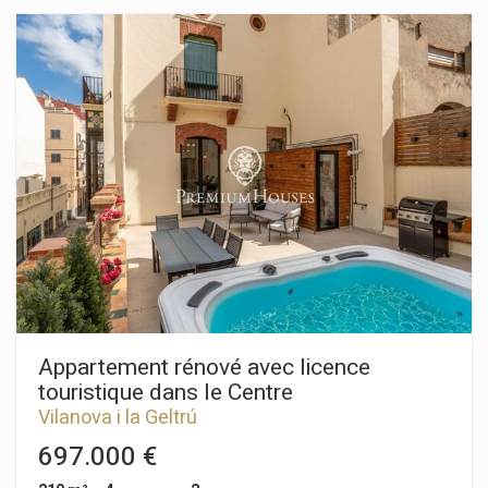
penthouse est réparti sur deux niveaux. Au rez-de-chaussée,
un espace de vie lumineux et ouvert fait office de séjour/salle
à manger et donne accès à un balcon avec vue sur mer.
Attenante à cet espace, une cuisine spacieuse et
indépendante s'ouvre sur un balcon ainsi qu'une buanderie.
Au même niveau se trouvent les chambres, dont deux
doubles, et une suite parentale avec accès à une terrasse.
Nous y trouvons également une chambre simple et une salle
de bain complète. Au premier étage, une autre chambre
double donne accès à une grande terrasse privative avec vue
sur mer. De plus, le penthouse comprend une place de
parking et un cellier. Le quartier de Gavà Mar se caractérise
par son caractère exclusif, résidentiel et paisible, et offre des
plages magnifiques. Il abrite des écoles internationales
prestigieuses et des académies de tennis renommées.
Appartement rénové avec licence
touristique dans le Centre
Vilanova i la Geltrú
697.000 €