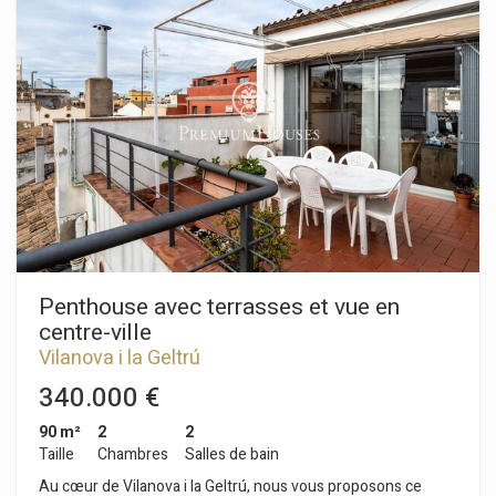
Il dispose de trois chambres : deux chambres doubles et une
chambre simple. Une salle de bain complète dessert
l'ensemble de l'appartement. Le quartier de Racó de Santa
Lucía à Vilanova i la Geltrú est connu pour sa tranquillité tout
au long de l'année, tout en offrant un excellent accès à
l'autoroute, à l'aéroport et au centre-ville.
Penthouse avec terrasses et vue en
centre-ville
Vilanova i la Geltrú
340.000 €
90 m²
2
2
Taille
Chambres
Salles de bain
Au cœur de Vilanova i la Geltrú, nous vous proposons ce