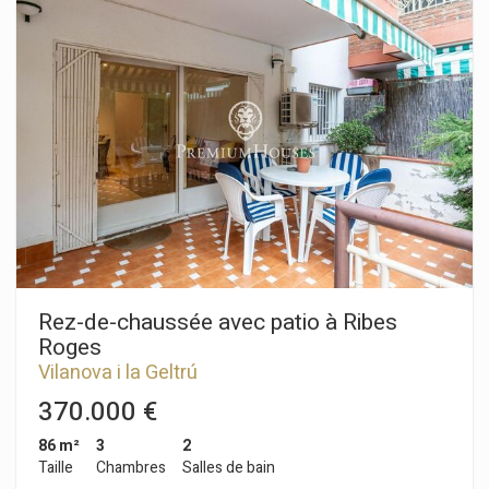
y a un salon-salle à manger qui a accès à une terrasse avec
vue dégagée. Ensuite, nous trouvons une cuisine
indépendante. À côté, il y a une chambre simple et une salle
de bain complète qui dessert tout l'étage. Au deuxième
étage, nous trouvons la zone nuit composée d'une chambre
double, d'une chambre simple et d'une salle de bain complète
qui dessert cet étage. Depuis la chambre double, nous
accédons à une grande terrasse avec vue sur mer. Le quartier
Enregistrer les paramètres
Tout accepter
Cases del Mar de Sant Pere de Ribes est un quartier
résidentiel très calme et dispose d'une sécurité 24h/24. Il
bénéficie d'un accès facile à l'autoroute C-32 en direction de
Barcelone et de l'aéroport El Prat.
Rez-de-chaussée avec patio à Ribes
Roges
Vilanova i la Geltrú
370.000 €
86 m²
3
2
Taille
Chambres
Salles de bain