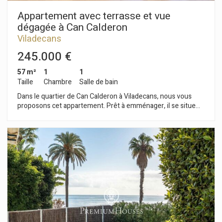
de la gare.
Appartement avec terrasse et vue
dégagée à Can Calderon
Viladecans
245.000 €
57 m²
1
1
Taille
Chambre
Salle de bain
Dans le quartier de Can Calderon à Viladecans, nous vous
proposons cet appartement. Prêt à emménager, il se situe
dans un immeuble avec ascenseur et comprend une place de
parking. L'appartement se compose d'une pièce de vie avec
un séjour/salle à manger donnant sur une terrasse offrant
une vue dégagée. Attenante, nous avons une cuisine
américaine qui donne accès à une buanderie. La zone de nuit
se compose d'une chambre double avec salle de bains
privative qui dessert tout l'appartement. Le quartier de Can
Calderon à Viladecans est réputé pour son emplacement
stratégique. À deux pas du centre commercial Vila Marina, de
la gare et de l'autoroute, il permet un accès facile au centre-
ville.