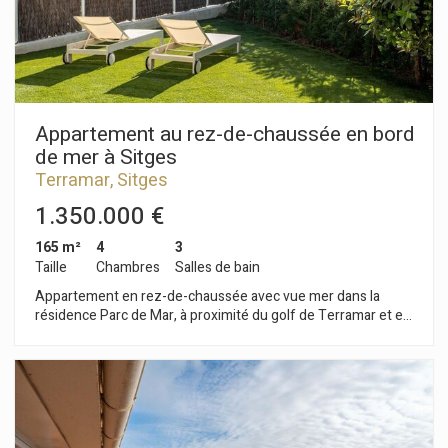
Appartement au rez-de-chaussée en bord
de mer à Sitges
Terramar, Sitges
1.350.000 €
165 m²
4
3
Taille
Chambres
Salles de bain
Appartement en rez-de-chaussée avec vue mer dans la
résidence Parc de Mar, à proximité du golf de Terramar et en
bord de mer. Son magnifique jardin privatif de 209 m², avec
accès direct à la promenade du front de mer et aux jardins
paysagers de la résidence, fait de cet appartement un bien
d'exception. La résidence Parc de Mar propose une sécurité
24h/24, un service de conciergerie, plusieurs piscines et de
vastes jardins agrémentés de fontaines, ce qui en fait une