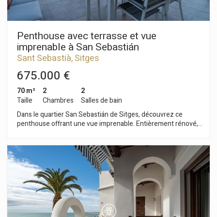
Geltrú.
Penthouse avec terrasse et vue
imprenable à San Sebastián
Sant Sebastià, Sitges
675.000 €
70 m²
2
2
Taille
Chambres
Salles de bain
Dans le quartier San Sebastián de Sitges, découvrez ce
penthouse offrant une vue imprenable. Entièrement rénové,
cet appartement est prêt à emménager. Il dispose d'une vaste
terrasse avec cheminée extérieure et se situe dans un
immeuble avec ascenseur. L'espace de vie comprend un
séjour/salle à manger lumineux et aéré donnant sur une
grande terrasse panoramique. Attenants au séjour, vous
trouverez une cuisine indépendante ainsi qu'une buanderie.
L'espace nuit se compose de deux chambres : une chambre
double avec salle de bains privative et une chambre
individuelle donnant accès à la buanderie. Une salle de bains
complète dessert l'ensemble de l'appartement. Ce