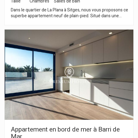
Taille
Chambres
Salles de bain
Dans le quartier de La Plana à Sitges, nous vous proposons ce
superbe appartement neuf de plain-pied. Situé dans une
résidence avec jardin, piscine, ascenseur et parking, il
bénéficie d'une luminosité exceptionnelle grâce à son
orientation plein sud et offre une vue dégagée. Le rez-de-
chaussée se compose d'une pièce de vie lumineuse avec un
séjour/salle à manger et une cuisine séparée. Ces deux
pièces ont accès à une terrasse donnant sur le jardin.
L'espace nuit comprend trois chambres : une chambre simple
et deux chambres doubles, dont une avec salle de bains
privative et placards intégrés. Cette dernière dispose
également d'un accès à une terrasse. Deux salles de bains
complètes desservent le rez-de-chaussée et les autres
chambres. La terrasse arrière du rez-de-chaussée a un accès
direct au jardin commun et à la piscine. L'appartement
comprend également une cave. Le quartier de La Plana à
Sitges est un quartier résidentiel calme, proche des
commerces et services essentiels, et à quelques pas du
centre-ville.
Appartement en bord de mer à Barri de
Mar