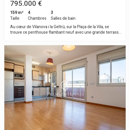
795.000 €
159 m²
4
3
Taille
Chambres
Salles de bain
Au cœur de Vilanova i la Geltrú, sur la Plaça de la Vila, se
trouve ce penthouse flambant neuf avec une grande terrasse
de 40 m². Cet appartement, récemment construit, offre une
vue imprenable sur la place. L'immeuble dispose d'une piscine
commune, d'un ascenseur et d'un parking souterrain.
L'appartement est réparti sur deux niveaux. Au rez-de-
chaussée, vous trouverez un grand séjour/salle à manger
lumineux avec cuisine intégrée. Viennent ensuite trois
chambres doubles, dont une suite parentale avec salle de
bains semi-ouverte. Une autre salle de bains complète
dessert le reste de l'étage. À l'étage, en haut de l'escalier, se
trouvent une salle de bains complète et une chambre double
donnant accès à la terrasse de 40 m² et offrant une vue
spectaculaire sur la Plaça de la Vila. Toutes les chambres sont
équipées de grands placards intégrés. Il est possible
d'acquérir une place de parking et un espace de rangement
dans le même immeuble. L'appartement est situé en plein
cœur de Vilanova i la Geltrú, dans une zone piétonne, avec
tous les services au rez-de-chaussée et à cinq minutes à pied