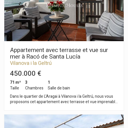
penthouse est situé dans le quartier San Sebastián de Sitges,
un quartier réputé pour sa proximité avec tous les
commerces et services essentiels, ainsi qu'avec le centre-
ville.
Appartement avec terrasse et vue sur
mer à Racó de Santa Lucía
Vilanova i la Geltrú
450.000 €
71 m²
3
1
Taille
Chambres
Salle de bain
Dans le quartier de L'Aragai à Vilanova i la Geltrú, nous vous
proposons cet appartement avec terrasse et vue imprenable
sur mer. Prêt à emménager, il se situe à deux pas de la plage.
Un parking est disponible devant l'immeuble, ainsi qu'un
cellier de 12 m². L'appartement comprend un séjour/salle à
manger lumineux et une cuisine américaine avec vue sur mer.