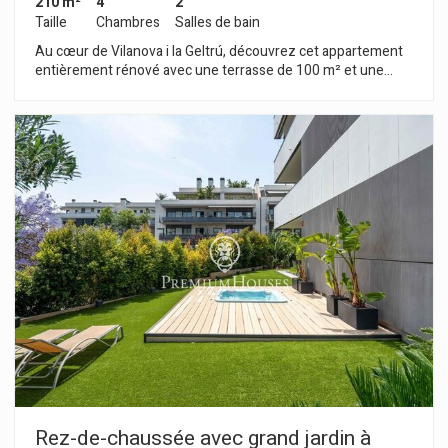
210 m²
4
2
Taille
Chambres
Salles de bain
Au cœur de Vilanova i la Geltrú, découvrez cet appartement
entièrement rénové avec une terrasse de 100 m² et une
licence touristique. Situé dans un immeuble moderniste à
quelques mètres de la Rambla Principale, il offre de hauts
plafonds et une luminosité abondante, alliant un design
intérieur moderne à la préservation des pièces et détails
d'origine de 1901. La pièce à vivre comprend un spacieux et
lumineux salon-salle à manger avec cuisine ouverte, où des
éléments d'origine tels que la cheminée, le sol et un
magnifique balcon ont été conservés. Depuis cette pièce,
nous accédons à une grande terrasse ensoleillée de 100 m²
avec jacuzzi et buanderie. La partie nuit comprend une suite
avec un mur en pierre ainsi que des placards intégrés, trois
autres chambres doubles et une salle de bain complète
desert le reste de l'appartement. L'appartement est situé au
centre de Vilanova i la Geltrú, dans une zone piétonne très
calme avec tous les services au rez-de-chaussée.
Rez-de-chaussée avec grand jardin à