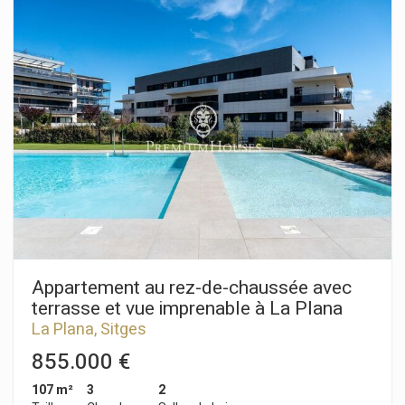
terrasse. Attenante, une cuisine américaine s'ouvre
également sur cette terrasse. L'espace nuit comprend trois
chambres doubles, dont deux avec salle de bains privative.
Une salle de bains complète dessert la troisième chambre et
le reste de l'appartement. Situé en plein centre-ville de
Sitges, cet appartement bénéficie d'un emplacement idéal, à
proximité de toutes les commodités et de la plage. Le centre
de Sitges est animé toute l'année, parfait pour profiter des
festivités locales.
Appartement au rez-de-chaussée avec
terrasse et vue imprenable à La Plana
La Plana, Sitges
855.000 €
107 m²
3
2