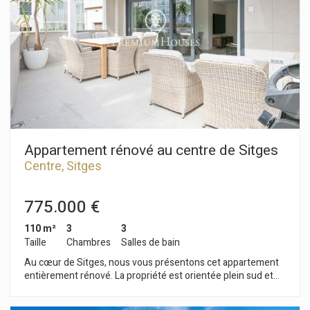
avec une vue dégagée sur les parties communes et les
piscines. À ce même niveau se trouve une cuisine
indépendante spacieuse donnant accès à une seconde
terrasse agrémentée de verdure. Des toilettes invités sont
également situées à ce niveau. Le quartier de Muntanyeta à
Castelldefels est idéal pour les familles. Situé à deux pas du
centre-ville, il est entouré d'écoles, de centres de santé, de
supermarchés et de toutes les commodités nécessaires au
quotidien.
Appartement rénové au centre de Sitges
Centre, Sitges
775.000 €
110 m²
3
3
Taille
Chambres
Salles de bain
Au cœur de Sitges, nous vous présentons cet appartement
entièrement rénové. La propriété est orientée plein sud et
possède une très grande terrasse. L'appartement se
compose d'un séjour/salle à manger donnant sur une grande