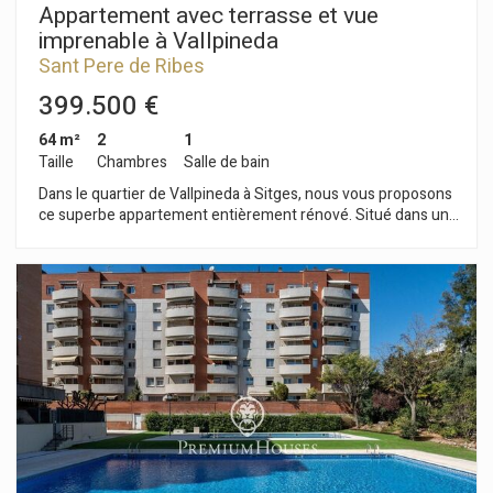
Appartement avec terrasse et vue
imprenable à Vallpineda
Sant Pere de Ribes
399.500 €
64 m²
2
1
Taille
Chambres
Salle de bain
Dans le quartier de Vallpineda à Sitges, nous vous proposons
ce superbe appartement entièrement rénové. Situé dans une
résidence, il bénéficie d'une licence touristique garantissant
un excellent retour sur investissement. L'appartement se
compose d'une pièce de vie comprenant un séjour/salle à
manger donnant sur une terrasse offrant une vue dégagée.
Attenant à cet espace, nous avons une cuisine équipée d'un
bar. L'espace nuit se compose de deux chambres doubles
avec placards intégrés. Enfin, une salle de bain complète avec
douche dessert l'ensemble de l'appartement. La résidence
dispose d'une piscine commune et d'une place de parking
non attribuée. Le quartier de Vallpineda à Sant Pere de Ribes
est réputé pour son calme tout au long de l'année et sa
situation privilégiée à proximité de la British School of
Barcelona. L'accès à l'autoroute C-32 est également très