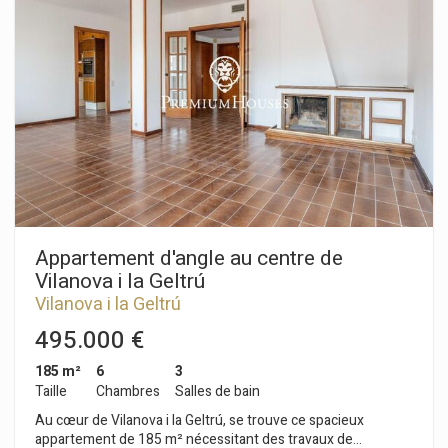
sur la mer et la montagne. Toujours au rez-de-chaussée,
l'espace nuit comprend une chambre double avec salle de
bains privative et deux chambres simples. Une salle de bains
complète dessert les autres chambres. Toutes les chambres
sont équipées de placards intégrés, et un petit espace
buanderie complète ce niveau. Au premier étage, un espace
polyvalent donne accès à une grande terrasse offrant une
vue dégagée sur la mer et la montagne. Une salle de bains
complète cet étage. Le penthouse est situé dans une
résidence avec piscine commune, ascenseur et parking. Le
quartier de La Plana à Sitges est un quartier résidentiel calme,
proche des commerces et services essentiels. Tout cela sans
sacrifier un emplacement proche du centre et de la plage.
Appartement d'angle au centre de
Vilanova i la Geltrú
Vilanova i la Geltrú
495.000 €
185 m²
6
3
Taille
Chambres
Salles de bain
Au cœur de Vilanova i la Geltrú, se trouve ce spacieux
appartement de 185 m² nécessitant des travaux de