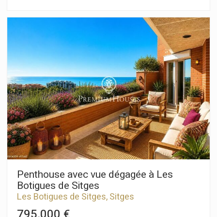
rénovation. Cet appartement d'angle est très lumineux et
bénéficie d'une terrasse exposée plein sud. Il est situé dans
un immeuble avec ascenseur de seulement cinq
appartements. L'entrée donne sur un grand hall avec placards
intégrés. La pièce de vie se compose d'un salon spacieux et
lumineux avec cheminée et accès à la terrasse. Attenante, la
cuisine, également ouverte sur la terrasse, et une buanderie.
Nous y trouvons également des toilettes invités. L'espace nuit
comprend actuellement six chambres. La suite parentale
dispose d'un petit dressing attenant à la salle de bains, et
juste à côté se trouve une autre chambre double. Il y a quatre
chambres simples, dont trois avec placards intégrés. Une salle
de bains complète dessert ces chambres. L'appartement est
situé en plein centre-ville, à proximité immédiate de toutes
les commodités et à quelques minutes seulement du marché
municipal et des Ramblas.
Penthouse avec vue dégagée à Les
Botigues de Sitges
Les Botigues de Sitges, Sitges
795.000 €