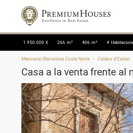
1.950.000 €
266 m²
406 m²
4
Habitacion
Maresme/Barcelona Costa Norte
Caldes d'Estrac
Casa a la venta frente al