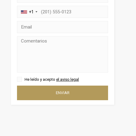
+1
activas
d de
He leído y acepto
el aviso legal
egador
ENVIAR
ue
egación
 de este
a