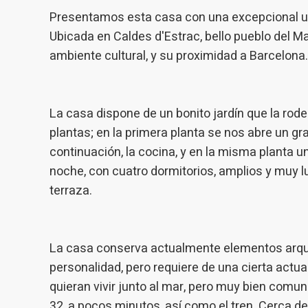
medició
Presentamos esta casa con una excepcional ubi
los usua
que hac
Ubicada en Caldes d'Estrac, bello pueblo del 
del usu
experie
ambiente cultural, y su proximidad a Barcelona.
Market
Estas c
La casa dispone de un bonito jardín que la rodea
eleccio
plantas; en la primera planta se nos abre un gr
hábitos
en el si
continuación, la cocina, y en la misma planta u
usuario
noche, con cuatro dormitorios, amplios y muy lu
terraza.
La casa conserva actualmente elementos arqui
personalidad, pero requiere de una cierta actu
quieran vivir junto al mar, pero muy bien comu
32, a pocos minutos, así como el tren. Cerca de