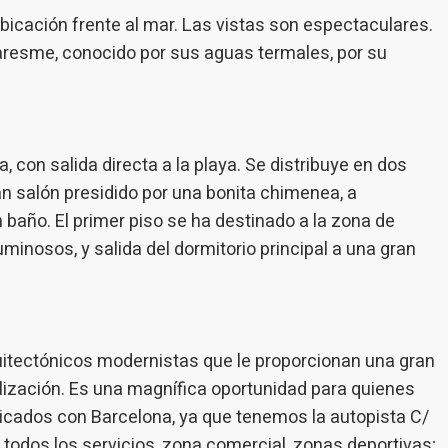
n de la actividad de la web para la elaboración de perfiles de navegac
cación frente al mar. Las vistas son espectaculares.
rios con el fin de introducir mejoras en función del análisis de los dato
en los usuarios del servicio. Permiten guardar la información de prefe
Maresme, conocido por sus aguas termales, por su
ario para mejorar la calidad de nuestros servicios y para ofrecer una m
ncia a través de productos recomendados.
ing y publicidad
ookies son utilizadas para almacenar información sobre las preferencia
, con salida directa a la playa. Se distribuye en dos
nes personales del usuario a través de la observación continuada de s
an salón presidido por una bonita chimenea, a
 de navegación. Gracias a ellas, podemos conocer los hábitos de nave
tio web y mostrar publicidad relacionada con el perfil de navegación del
n baño. El primer piso se ha destinado a la zona de
.
Guardar configuración
Aceptar todas
minosos, y salida del dormitorio principal a una gran
tectónicos modernistas que le proporcionan una gran
alización. Es una magnífica oportunidad para quienes
nicados con Barcelona, ya que tenemos la autopista C/
 todos los servicios, zona comercial, zonas deportivas;