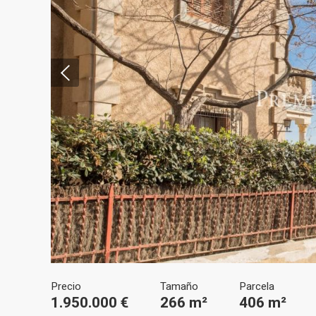
Modif
Técnic
Este sit
mejorar
instala
pudiend
deberá 
de la p
Analít
Precio
Tamaño
Parcela
1.950.000 €
266 m²
406 m²
Permite
sitio we