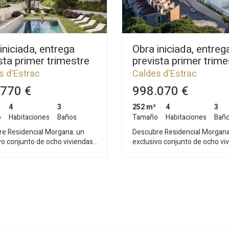
iniciada, entrega
Obra iniciada, entreg
sta primer trimestre
prevista primer trime
2028
s d'Estrac
Caldes d'Estrac
770 €
998.070 €
4
3
252 m²
4
3
o
Habitaciones
Baños
Tamaño
Habitaciones
Bañ
e Residencial Morgana: un
Descubre Residencial Morgana
vo conjunto de ocho viviendas
exclusivo conjunto de ocho vi
s de nueva construcción,
pareadas de nueva construcci
as bajo los principios de
diseñadas bajo los principios d
bilidad y economía circular que
sostenibilidad y economía circ
 el compromiso de Circular
definen el compromiso de Circ
Situadas en la zona más alta y
Homes. Situadas en la zona má
iada del residencial La Indiana,
privilegiada del residencial La I
iviendas han sido
estas viviendas han sido
osamente concebidas para
cuidadosamente concebidas p