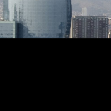
diferentes niveles, creando un
diferen
ambiente exclusivo, íntimo y relajante.
ambiente
Con una arquitectura que fusiona la
Con una
tradición catalana con un enfoque
tradici
contemporáneo y sostenible,
contemp
Residencial Morgana destaca por sus
Residen
acabados de alta calidad, alineados con
acabado
los más exigentes estándares
los más
actuales. Las casas sostenibles están
actuale
diseñadas para reducir la huella de
diseñada
carbono e hídrica, mejorar la calidad del
carbono 
aire y fomentar un estilo de vida
aire y f
saludable. Incorporan materiales no
saludab
tóxicos, y aplican prácticas de
tóxicos,
construcción que evitan la
constru
contaminación y el deterioro
contami
ambiental. Son espacios pensados
ambient
para cuidar tanto a las personas como
para cu
al planeta Todas las viviendas cuentan
al plan
con espacio previsto para la instalación
con espa
de ascensor, si así se desea. Entrega
de ascenso
primer trimestre 2028
primer 