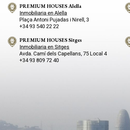
lo mejor del estilo
ofrecer lo mejor del estilo
ráneo, en un entorno natural
PREMIUM HOUSES Alella
mediterráneo, en un entorno n
racias a su distribución
único. Gracias a su distribución
Inmobiliaria en Alella
ada, cada hogar disfruta de
escalonada, cada hogar disfru
Plaça Antoni Pujadas i Nirell, 3
onantes vistas al mar desde
impresionantes vistas al mar 
+34 93 540 22 22
er estancia, así como de una
cualquier estancia, así como d
te entrada de luz natural y una
excelente entrada de luz natur
ción óptima, garantizada por su
ventilación óptima, garantizad
PREMIUM HOUSES Sitges
rientación. Los interiores se
triple orientación. Los interior
Inmobiliaria en Sitges
a distintos estilos de vida, con
adaptan a distintos estilos de 
Avda. Camí­ dels Capellans, 75 Local 4
cies construidas de entre 250 y
superficies construidas de ent
+34 93 809 72 40
 Las viviendas ofrecen amplios
260 m². Las viviendas ofrecen
 y la posibilidad de elegir entre
espacios y la posibilidad de ele
rmitorios y 3 o 4 baños,
4 o 5 dormitorios y 3 o 4 baños
iendo a las necesidades de
respondiendo a las necesidad
ilia. En el exterior, cada casa
cada familia. En el exterior, ca
con jardín privado y amplias
cuenta con jardín privado y am
, ideales para relajarse y
terrazas, ideales para relajarse
ar del entorno. Además,
disfrutar del entorno. Además
n garaje cerrado, que aporta
incluyen garaje cerrado, que a
ad y seguridad a sus
comodidad y seguridad a sus
es. El conjunto residencial se
residentes. El conjunto residen
a con una piscina comunitaria
completa con una piscina comu
 de jardines distribuidos en
rodeada de jardines distribuid