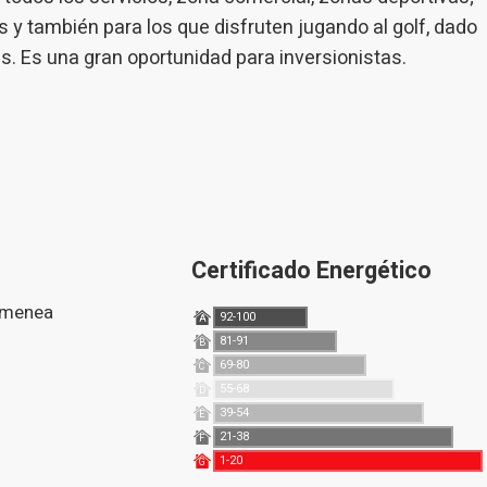
 y también para los que disfruten jugando al golf, dado
 Es una gran oportunidad para inversionistas.
Certificado Energético
himenea
92-100
A
81-91
B
69-80
C
55-68
D
39-54
E
21-38
F
1-20
G