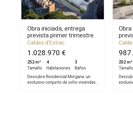
Obra iniciada, entrega
Obra 
prevista primer trimestre
previ
2028
2028
Caldes d'Estrac
Calde
1.028.970 €
987.
252 m²
4
3
252 m²
Tamaño
Habitaciones
Baños
Tamañ
Descubre Residencial Morgana: un
Descubr
exclusivo conjunto de ocho viviendas
exclusi
pareadas de nueva construcción,
pareada
diseñadas bajo los principios de
diseñad
sostenibilidad y economía circular que
sosteni
definen el compromiso de Circular
definen
Homes. Situadas en la zona más alta y
Homes. 
privilegiada del residencial La Indiana,
privileg
estas viviendas han sido
estas v
cuidadosamente concebidas para
cuidad