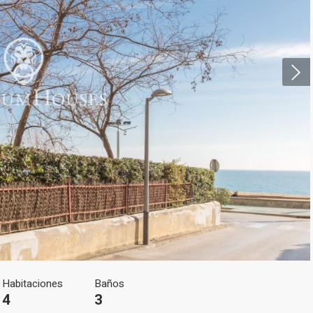
icar cookies
as y funcionales
Siempre 
io web utiliza Cookies propias para recopilar información con la finalida
 nuestros servicios. Si continua navegando, supone la aceptación de la
ción de las mismas. El usuario tiene la posibilidad de configurar su nav
o, si así lo desea, impedir que sean instaladas en su disco duro, aunq
tener en cuenta que dicha acción podrá ocasionar dificultades de nav
ágina web.
icas y personalización
Habitaciones
Baños
4
3
n realizar el seguimiento y análisis del comportamiento de los usuarios
b. La información recogida mediante este tipo de cookies se utiliza en l