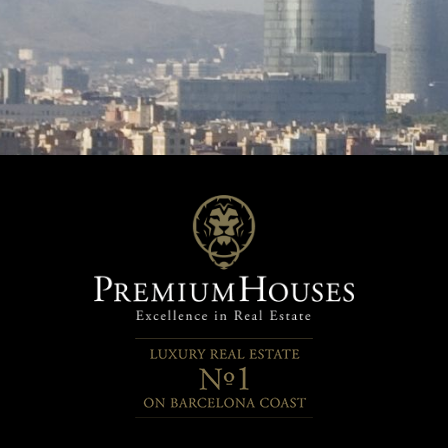
tes niveles, creando un
diferentes niveles, creando un
 exclusivo, íntimo y relajante.
ambiente exclusivo, íntimo y re
 arquitectura que fusiona la
Con una arquitectura que fusio
ón catalana con un enfoque
tradición catalana con un enf
oráneo y sostenible,
contemporáneo y sostenible,
cial Morgana destaca por sus
Residencial Morgana destaca 
s de alta calidad, alineados con
acabados de alta calidad, alin
 exigentes estándares
los más exigentes estándares
s. Las casas sostenibles están
actuales. Las casas sostenible
s para reducir la huella de
diseñadas para reducir la huell
e hídrica, mejorar la calidad del
carbono e hídrica, mejorar la ca
omentar un estilo de vida
aire y fomentar un estilo de vi
le. Incorporan materiales no
saludable. Incorporan material
 y aplican prácticas de
tóxicos, y aplican prácticas de
cción que evitan la
construcción que evitan la
nación y el deterioro
contaminación y el deterioro
al. Son espacios pensados
ambiental. Son espacios pens
idar tanto a las personas como
para cuidar tanto a las person
eta Todas las viviendas cuentan
al planeta Todas las viviendas
cio previsto para la instalación
con espacio previsto para la in
r, si así se desea. Entrega
de ascensor, si así se desea. Entrega
trimestre 2028
primer trimestre 2028