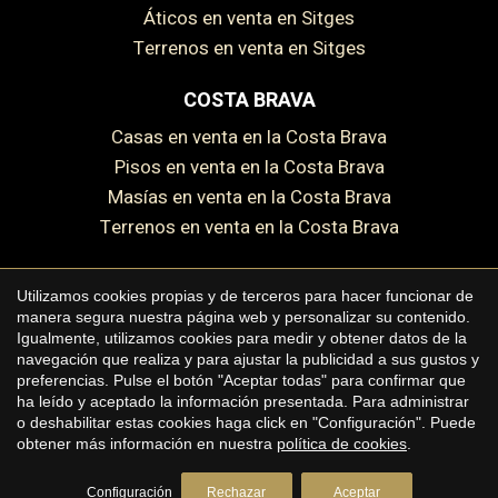
Áticos en venta en Sitges
Guardar configuración
Aceptar todas
Terrenos en venta en Sitges
COSTA BRAVA
Casas en venta en la Costa Brava
Pisos en venta en la Costa Brava
Masías en venta en la Costa Brava
Terrenos en venta en la Costa Brava
Utilizamos cookies propias y de terceros para hacer funcionar de
manera segura nuestra página web y personalizar su contenido.
Copyright © 2026 Premium Houses
Igualmente, utilizamos cookies para medir y obtener datos de la
navegación que realiza y para ajustar la publicidad a sus gustos y
Aviso legal
preferencias. Pulse el botón "Aceptar todas" para confirmar que
ha leído y aceptado la información presentada. Para administrar
Política de privacidad
o deshabilitar estas cookies haga click en "Configuración". Puede
Política de cookies
obtener más información en nuestra
política de cookies
.
by
iEstrategic
Configuración
Rechazar
Aceptar