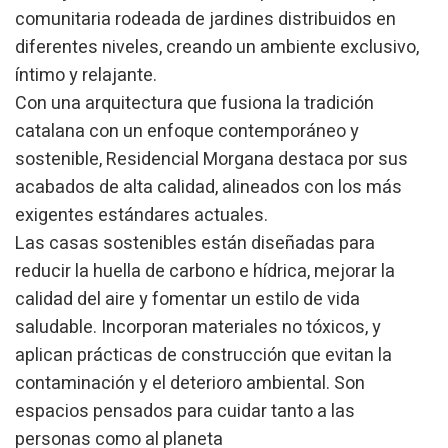
comunitaria rodeada de jardines distribuidos en
Técnicas y funcionales
Siempre activas
diferentes niveles, creando un ambiente exclusivo,
Este sitio web utiliza Cookies propias para recopilar
íntimo y relajante.
información con la finalidad de mejorar nuestros servicios.
Si continua navegando, supone la aceptación de la
Con una arquitectura que fusiona la tradición
instalación de las mismas. El usuario tiene la posibilidad
de configurar su navegador pudiendo, si así lo desea,
catalana con un enfoque contemporáneo y
impedir que sean instaladas en su disco duro, aunque
sostenible, Residencial Morgana destaca por sus
deberá tener en cuenta que dicha acción podrá ocasionar
dificultades de navegación de la página web.
acabados de alta calidad, alineados con los más
exigentes estándares actuales.
Analíticas y personalización
Las casas sostenibles están diseñadas para
Permiten realizar el seguimiento y análisis del
reducir la huella de carbono e hídrica, mejorar la
comportamiento de los usuarios de este sitio web. La
información recogida mediante este tipo de cookies se
calidad del aire y fomentar un estilo de vida
utiliza en la medición de la actividad de la web para la
elaboración de perfiles de navegación de los usuarios con
saludable. Incorporan materiales no tóxicos, y
el fin de introducir mejoras en función del análisis de los
aplican prácticas de construcción que evitan la
datos de uso que hacen los usuarios del servicio. Permiten
guardar la información de preferencia del usuario para
contaminación y el deterioro ambiental. Son
mejorar la calidad de nuestros servicios y para ofrecer una
mejor experiencia a través de productos recomendados.
espacios pensados para cuidar tanto a las
personas como al planeta