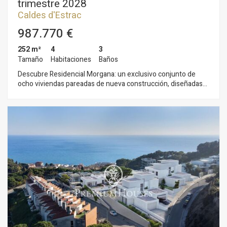
trimestre 2028
Caldes d'Estrac
987.770 €
252 m²
4
3
Tamaño
Habitaciones
Baños
Descubre Residencial Morgana: un exclusivo conjunto de
ocho viviendas pareadas de nueva construcción, diseñadas
bajo los principios de sostenibilidad y economía circular que
definen el compromiso de Circular Homes. Situadas en la
zona más alta y privilegiada del residencial La Indiana, estas
viviendas han sido cuidadosamente concebidas para ofrecer
lo mejor del estilo mediterráneo, en un entorno natural único.
Gracias a su distribución escalonada, cada hogar disfruta de
impresionantes vistas al mar desde cualquier estancia, así
como de una excelente entrada de luz natural y una
ventilación óptima, garantizada por su triple orientación. Los
interiores se adaptan a distintos estilos de vida, con
superficies construidas de entre 250 y 260 m². Las viviendas
ofrecen amplios espacios y la posibilidad de elegir entre 4 o 5
dormitorios y 3 o 4 baños, respondiendo a las necesidades de
cada familia. En el exterior, cada casa cuenta con jardín