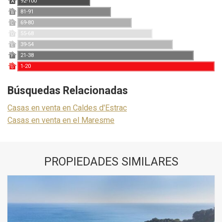
92-100
A
81-91
B
69-80
C
55-68
D
39-54
E
21-38
F
1-20
G
Búsquedas Relacionadas
Casas en venta en Caldes d'Estrac
Casas en venta en el Maresme
PROPIEDADES SIMILARES