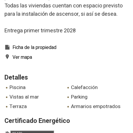
Marketing y publicidad
Todas las viviendas cuentan con espacio previsto
Estas cookies son utilizadas para almacenar información
para la instalación de ascensor, si así se desea.
sobre las preferencias y elecciones personales del usuario
a través de la observación continuada de sus hábitos de
navegación. Gracias a ellas, podemos conocer los hábitos
Entrega primer trimestre 2028
de navegación en el sitio web y mostrar publicidad
relacionada con el perfil de navegación del usuario.
Ficha de la propiedad
Ver mapa
Detalles
piscina
calefacción
vistas al mar
parking
terraza
armarios empotrados
Certificado Energético