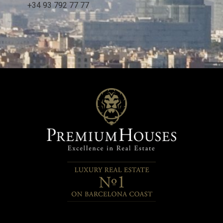
Características destacables: Grandes ventanales con
+34 93 792 77 77
carpinterías de altas prestaciones térmicas y acústicas.
Sistema de aerotermia para alimentar ACS. calefacción por
suelo radiante y aire. acondicionado por conductos.
Electrodomésticos Siemens. Placas fotovoltaicas. Entrega
último trimestre de 2027 - máximo primer trimestre de 2028.