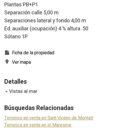
Plantas PB+P1
Separación calle 5,00 m
Separaciones lateral y fondo 4,00 m
Ed. auxiliar (ocupación) 4 % altura .50
Sótano 1P
Ficha de la propiedad
Ver mapa
Detalles
vistas al mar
Modificar cookies
Búsquedas Relacionadas
Técnicas y funcionales
Siempre activas
Terrenos en venta en Sant Vicenç de Montalt
Este sitio web utiliza Cookies propias para recopilar
información con la finalidad de mejorar nuestros servicios.
Terrenos en venta en el Maresme