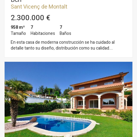
de navegación en el sitio web y mostrar publicidad
Sant Vicenç de Montalt
relacionada con el perfil de navegación del usuario.
2.300.000 €
958 m²
7
7
Tamaño
Habitaciones
Baños
En esta casa de moderna construcción se ha cuidado al
detalle tanto su diseño, distribución como su calidad.
Excelentes acabados y técnicamente perfecta, para
conseguir la máxima comodidad en la vivienda. Además de un
diseño de líneas rectas de amplios espacios interiores y
comunicados entre sí, su ubicación y orientación son
inmejorables. La casa se distribuye en dos plantas y su diseño
está pensado para lograr la máxima privacidad. En la planta
principal, el amplio recibidor separa la zona de cocina y
servicio de la zona de comedor, salón, terraza con vistas al
mar, despacho y piscina interior. En la planta inferior se
distribuyen los dormitorios con salidas independientes al
jardín. Desde la misma entrada a la propiedad vemos su
distribución en dos áreas, la casa en sí y la zona garaje para
tres coches con el apartamento de invitados anexo
compuesto de dormitorio, baño completo, cocina y salón.
También destaca la piscina interior y jardín muy cuidado con