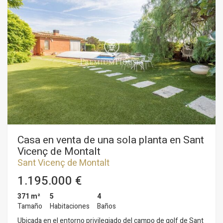
propietarios varias posibilidades. En estos momentos están
habilitados como jardín, pero puede edificarse otra casa para
algún miembro de la familia o tomarlo como una inversión en
la que construir varias viviendas en un futuro próximo. Garaje
para 4 coches y espacio para aparcar más vehículos en el
exterior.
Casa en venta de una sola planta en Sant
Vicenç de Montalt
Sant Vicenç de Montalt
1.195.000 €
371 m²
5
4
Tamaño
Habitaciones
Baños
Ubicada en el entorno privilegiado del campo de golf de Sant