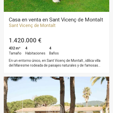
árboles, palmeras e incluso un putt de golf todo ello resaltado
con preciosa iluminación nocturna.
Casa en venta en Sant Vicenç de Montalt
Sant Vicenç de Montalt
1.420.000 €
432 m²
4
4
Tamaño
Habitaciones
Baños
En un entorno único, en Sant Vicenç de Montalt , idílica villa
del Maresme rodeada de paisajes naturales y de famosas
playas ,con zonas deportivas al máximo nivel, campos de golf,
y el espectacular puerto Náutico " El Balís ". En este entorno
único , se ha construido esta magnífica casa. La casa se halla
rodeada de un bonito jardín en el que se ha dispuesto una
gran piscina, jardín de fácil mantenimiento, con plantas
autóctonas mediterráneas que crecen muy bien en esta zona.
Esta propiedad, se distribuye en dos grandes plantas más un
gran sótano, en el que actualmente se ha ubicado una
excepcional bodega. En la planta baja nos recibe un