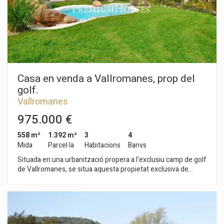
terrassa hi ha 2 habitacions, 1 bany, 1 saló, 1 cuina i 1
menjador. En una altra zona de l'ampli terreny hi ha 2
magatzems de 331m2, picador de 30x15 i 3 boxs de 42m2
per a cavalls. Es tracta d'una finca a l'entrada del Golf i amb
infinites possibilitats.
Casa en venda a Vallromanes, prop del
golf.
Vallromanes
975.000 €
558 m²
1.392 m²
3
4
Mida
Parcel·la
Habitacions
Banys
Situada en una urbanització propera a l'exclusiu camp de golf
de Vallromanes, se situa aquesta propietat exclusiva de
disseny amb acabats d'autentic luxe. A l'entrada de la
propietat ens trobem l'accés al gran garatge per més de 5
cotxes completament pla. En la mateixa planta que el garatge
hi ha un gimnàs amb sauna i bany complet, zona de billar i un
espectacular celler. En la planta baixa se situa el saló-