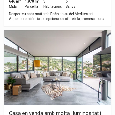
646 m²
1.970 m²
5
5
Mida
Parcel·la
Habitacions
Banys
Desperteu cada matí amb l'infinit blau del Mediterrani.
Aquesta residència excepcional us ofereix la promesa d'una
vida de privacitat absoluta en un entorn natural serè, sense
renunciar al màxim confort. Dissenyada per a la comoditat i
l'exclusivitat, la casa té 5 dormitoris i destaca per les seves
estances espaioses i lluminoses, perfectes per al lleure i la
vida familiar. A més, el seu compromís amb el futur és total,
gràcies a la instal·lació de panells solars. La ubicació és
senzillament perfecta: gaudiu de la proximitat als camps de
golf i als clubs nàutics, i assegureu la millor educació per als
vostres fills amb una escola internacional a pocs minuts.
Estareu molt a prop del centre d'Alella i connectats amb la
capital vibrant en un instant, a només 20 minuts de Barcelona.
Experimenteu el luxe de relaxar-vos amb la comoditat de
tenir-ho tot a l'abast de la mà. Això és més que una simple llar;
és la vostra pròxima destinació.
Casa en venda amb molta lluminositat i