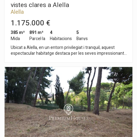
vistes clares a Alella
Alella
1.175.000 €
385 m²
891 m²
4
5
Mida
Parcel·la
Habitacions
Banys
Ubicat a Alella, en un entorn privilegiat i tranquil, aquest
espectacular habitatge destaca per les seves impressionants
vistes completament clares a la muntanya i, des de la seva
àmplia terrassa, al mar, oferint una sensació única d'amplitud i
connexió amb l'entorn natural. La propietat ha estat
dissenyada per aprofitar al màxim la llum natural, gràcies als
grans finestrals que inunden cada estança, creant espais
càlids, lluminosos i acollidors durant tot el dia. El cor de la casa
és el seu enorme saló, un espai obert i elegant que s'integra a
la perfecció amb una cuina moderna de concepte obert,
equipada amb una pràctica illa central ideal tant per al dia a dia
com per a reunions socials. A més, l'habitatge disposa d'una
sala polivalent amb sortida directa a una altra terrassa on
trobem una espectacular zona de barbacoa, perfecta per
gaudir de menjars a l'aire lliure, reunions familiars o trobades
amb amics en un entorn íntim i agradable. A l´exterior, la