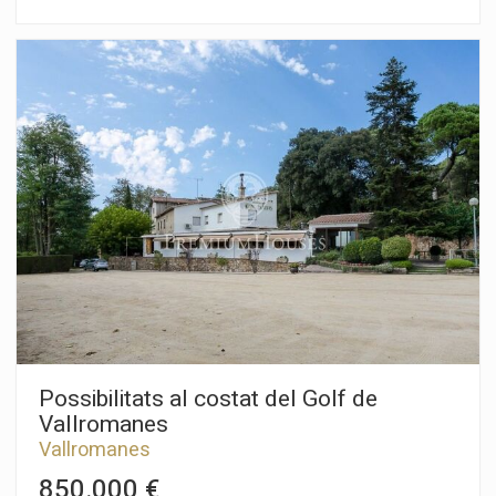
dues cases, a escassos minuts del centre de Vallromanes i
confrontant amb el camp de golf amb accés directe a aquest.
Vistes àmplies i panoràmiques li confereixen sensació de
benestar i alhora privacitat. Compta amb tots els serveis a peu
de parcel·la.
Possibilitats al costat del Golf de
Vallromanes
Vallromanes
850.000 €