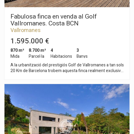
hàbits de navegació. Gràcies a elles, podem conèixer els
hàbits de navegació al lloc web i mostrar publicitat
relacionada amb el perfil de navegació de l'usuari.
Fabulosa finca en venda al Golf
Vallromanes. Costa BCN
Vallromanes
1.595.000 €
870 m²
8.700 m²
4
3
Mida
Parcel·la
Habitacions
Banys
A la urbanització del prestigiós Golf de Vallromanes a tan sols
20 Km de Barcelona trobem aquesta finca realment exclusiva.
Disposa de tots els avantatges de viure en plena naturalesa
juntament amb totes les comoditats. La seva gran piscina
24m2, pavelló exterior 80m2 i porxos la fan ideal per a gaudir
de la vida a l'aire lliure, al mateix temps que el seu acollidor
ambient rústic i de disseny ens fa gaudir dels seus salons i
àmplies estances. Té garatge per a 3 cotxes i una gran
esplanada exterior per a aparcar més vehicles. L'habitatge
principal de 335m2 està disposat en 2 plantes separades i
independents a les quals es pot accedir per dues entrades. A
la planta 0 de 185m2 hi ha 2 habitacions, 1 bany, 2 salons, 1
quart de neteja i 1 vestidor. A la planta 1 de 133m2 i 35m2 de