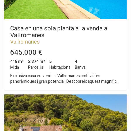
Casa en una sola planta a la venda a
Vallromanes
Vallromanes
645.000 €
418 m²
2.374 m²
5
4
Mida
Parcel·la
Habitacions
Banys
Exclusiva casa en venda a Vallromanes amb vistes
panoràmiques i gran potencial. Descobreix aquest magnífic
habitatge situat a Vallromanes, una de les zones residencials
més tranquil·les i demandades, perfectament connectada
amb Barcelona i el Maresme. Un entorn privilegiat que
combina natura, privadesa i comoditat, a tan sols 3 minuts
amb cotxe del centre del municipi. La propietat gaudeix d
´espectaculars vistes obertes a la muntanya i està dissenyada
per oferir una còmoda distribució, ja que tota la vida principal
es desenvolupa en una sola planta. Disposa de 5 habitacions