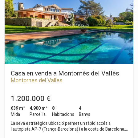
quatre cotxes. Hi ha un celler, un traster, i una habitació amb
un bany. Els materials i acabats són d'alta gamma. Calefacció
per sòl radiant. Aire condicionat va fregir i calor. Termòstats
per zones independents. Plaques solars. Ascensor hidràulic.
Sòls de gres porcelánico. Finestres climalit de doble cristall i
oscil·lo-batents. Persianes elèctriques. Cortines screen.
Descalcificador i depuradora per osmosi. Adsl. Alarma amb
vídeo càmeres. La casa disposa d'un pou propi i a la fi de 2022
s'ha realitzat la instal·lació de plaques solars que aporten una
suficiència energètica de 15.000 W/any ...Per a una vida en la
naturalesa i gaudint de tot luxe de detalls.
Casa en venda a Montornès del Vallès
Montornes del Valles
1.200.000 €
639 m²
4.900 m²
8
4
Mida
Parcel·la
Habitacions
Banys
La seva estratègica ubicació permet un ràpid accés a
l'autopista AP-7 (França-Barcelona) i a la costa de Barcelona.
També té bones comunicacions per bus i tren. La casa està