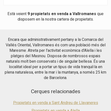
propietat està distribuïda en dues plantes. A la planta baixa, hi
sobre la caja de escaleras, que ilumina el corazón de la
ha dos dormitoris, un bany complet, una cuina independent i
vivienda. Para garantizar el máximo confort, la casa dispone
un agradable balcó que inunda l'espai de llum natural. A la
de calefacción de gas, aire acondicionado por conductos en
Està veient
9 propietats en venda a Vallromanes
que
planta superior hi ha una espectacular suite a l'àtic amb accés
toda la vivienda y ascensor, proporcionando accesibilidad y
disposem en la nostra cartera de propietats.
a una fantàstica terrassa privada, ideal per relaxar-se. La
comodidad en todas las plantas. Una propiedad exclusiva que
propietat també inclou una plaça d'aparcament i un traster, la
destaca por sus amplios espacios, su excelente distribución y
qual cosa ofereix més comoditat i espai d'emmagatzematge.
su privilegiada ubicación en Alella, ideal para quienes buscan
Una oportunitat excel·lent per renovar i dissenyar un
calidad de vida a pocos minutos de Barcelona, rodeados de
Encara que administrativament pertany a la Comarca del
habitatge encantador i totalment a mida, convertint-lo en el
tranquilidad, naturaleza y todos los servicios. Una oportunidad
Vallés Oriental, Vallromanes és com una població més del
pis perfecte al cor d'Alella. Ideal per a qui busca una propietat
única para disfrutar de una vivienda de alto nivel en una de las
amb caràcter, potencial i una ubicació privilegiada.
poblaciones más cotizadas del Maresme.
Maresme. Atreta per l'activitat econòmica d'Alella i les
platges del Masnou. Disposa de nombrosos espais
naturals molt ben conservats i de singular bellesa. És una
localitat ideal per a portar un tipus de vida tranquil·la en
plena naturalesa, entre la mar i la muntanya, a només 25 km
de Barcelona.
Cerques relacionades
Propietats en venda a Sant Andreu de Llavaneres
Propietats en venda a Alella