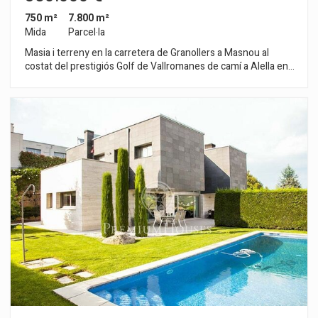
750 m²
7.800 m²
Mida
Parcel·la
Masia i terreny en la carretera de Granollers a Masnou al
costat del prestigiós Golf de Vallromanes de camí a Alella en
la costa de Barcelona. L'edificació és ampliable. Actualment és
un restaurant però es pot destinar a hotel, residència i
equipaments. Comunicada amb Barcelona i Girona per l'AP-7 i
amb la costa de Barcelona per la C-32. Ideal per rendibilitat
d’un negoci en una zona residencial, gastronòmica, amb golf,
hípica i prop del mar.