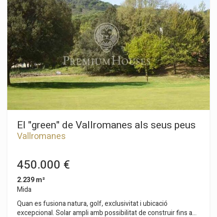
menjador amb un pati interior amb entrada de llum natural,
cuina office, zona de rentat, 2 suites i sortides cap al jardí on
se situa una excel·lent piscina climatitzada amb cascada
d'aigua. En la planta superior una zona d'estudi o despatx i
una excel·lent suite principal amb sortida a una terrassa de
113 m2. Amb tot tipus de comoditats és una casa que té tot el
que es necessita per a una vida plena de luxe.
El "green" de Vallromanes als seus peus
Vallromanes
450.000 €
2.239 m²
Mida
Quan es fusiona natura, golf, exclusivitat i ubicació
excepcional. Solar ampli amb possibilitat de construir fins a