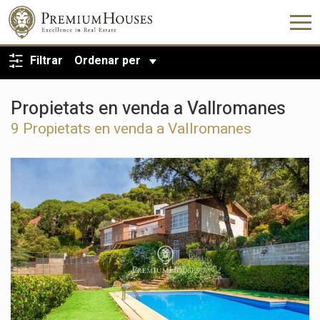
TORNA A LA CERCA
Filtrar
Ordenar per
Propietats en venda a Vallromanes
9 Propietats en venda a Vallromanes