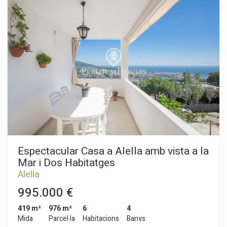
independents que sumen 12 habitacions, 8 banys, 4 cuines,
quatre terrasses de 90m2 de gespa, 12 m², 30 m² i 150 m²
amb gespa; 6 salons i quatre menjadors. Gràcies a la seva
situació, la piscina té sol tot el dia, una gran zona enjardinada i
quasi 30.000 ha de bosc. Podrà gaudir de sortides de sol
increïbles sobre la mar, unes cases molt àmplies, terrasses
per a gaudir del clima mediterrani, una piscina molt ben
orientada, pista d'esquaix i una ubicació amb molta
tranquil·litat, envoltada de naturalesa, amb total privacitat.
Alella és una de les poblacions de la costa de Barcelona amb
major demanda, a només 20 minutos de la ciutat i ben
connectada en transport públic. Amants de la naturalesa, dels
esports nàutics, del golf i de la muntanya, tenen en aquesta
propietat, un somni fet realitat. Vol conèixer-la?. Cridi'ns o
enviï'ns la seva sol·licitud i li atendrem amb molt de gust.
Espectacular Casa a Alella amb vista a la
Mar i Dos Habitatges
Alella
995.000 €
419 m²
976 m²
6
4
Mida
Parcel·la
Habitacions
Banys