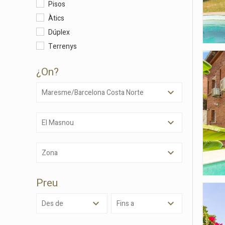
Pisos
Àtics
Dúplex
Terrenys
¿on?
Maresme/Barcelona Costa Norte
El Masnou
Modif
Zona
Tècniq
Aquest l
Preu
millorar
de les m
desitja,
Des de
Fins a
compte 