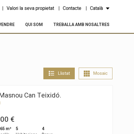
Valori la seva propietat
Contacte
Català
VENDRE
QUI SOM
TREBALLA AMB NOSALTRES
Llistat
Mosaic
 Masnou Can Teixidó.
u
000 €
165 m²
5
4