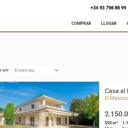
+34 93 798 88 99
COMPRAR
LLOGAR
r per
Casa al
El Masno
2.150.
592 m²
1.