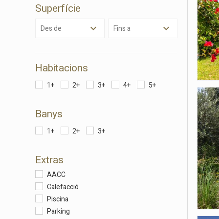
Superfície
Analít
Permete
Des de
Fins a
La info
de l'act
introdui
Permeten
nostres
Habitacions
1+
2+
3+
4+
5+
Marketi
Aqueste
Banys
preferèn
dels se
navegaci
1+
2+
3+
l'usuari.
Extras
AACC
Calefacció
Piscina
Parking