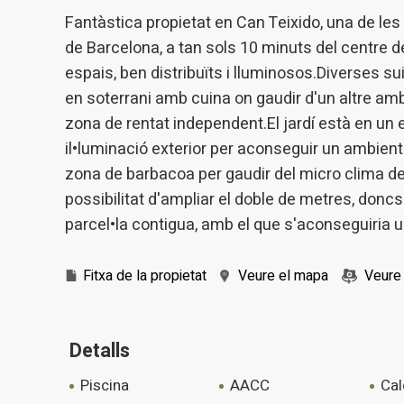
Permeten
Fantàstica propietat en Can Teixido, una de 
nostres
de Barcelona, a tan sols 10 minuts del centre de 
Marketi
espais, ben distribuïts i lluminosos.Diverses su
en soterrani amb cuina on gaudir d'un altre amb
Aqueste
preferèn
zona de rentat independent.El jardí està en un es
dels se
navegaci
il•luminació exterior per aconseguir un ambient 
l'usuari.
zona de barbacoa per gaudir del micro clima de
possibilitat d'ampliar el doble de metres, doncs 
parcel•la contigua, amb el que s'aconseguiria u
Fitxa de la propietat
Veure el mapa
Veure 
Detalls
piscina
AACC
ca