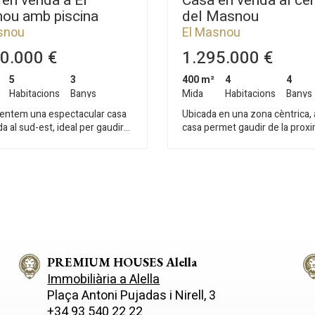
en venda a El
Casa en venda al ce
ou amb piscina
del Masnou
snou
El Masnou
0.000 €
1.295.000 €
5
3
400 m²
4
4
Habitacions
Banys
Mida
Habitacions
Banys
entem una espectacular casa
Ubicada en una zona cèntrica,
a al sud-est, ideal per gaudir
casa permet gaudir de la proxim
i la tranquil·litat. Ubicada en una
platja, l'estació de tren i una va
zones més desitjades del
comerços, tot en un entorn tran
 aquesta propietat és una
exclusiu. La privadesa està gar
e joia a poca distància a peu de
permetent viure amb llibertat
 un
renunciar a la comoditat de ten
 lluminós saló-menjador,
a mà. Des del primer moment,
e per compartir moments
l'habitatge captiu per la seva e
bles amb familiars i amics,
contemporània i la seva atenci
entat per una acollidora
meticulosa a cada detall. En ingressar,
a que afegeix un toc càlid i
PREMIUM HOUSES Alella
et rep un ampli vestíbul que c
La cuina, independent i
amb diferents àrees de la casa
Immobiliària a Alella
al, compta amb accés directe al
començant per: Un saló lluminós de
Plaça Antoni Pujadas i Nirell, 3
on podreu gaudir d'agradables
concepte obert, amb sostres al
+34 93 540 22 22
'aire lliure. A més, en aquesta
grans finestrals que ofereixen 