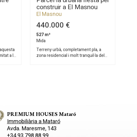
ntre
Parcel·la urbana llesta per
construir a El Masnou
El Masnou
440.000 €
527 m²
Mida
 aquesta
Terreny urbà, completament pla, a
itat a la
zona residencial i molt tranquil·la del
rietat de
Masnou, molt proper a la nova àrea de
quil i
desenvolupament urbà d'Alella, regida
antida,
pel Pla Especial de la Miralda. La
 sense
parcel·la té 527 m2 i és pràcticament
ir-ho tot
rectangular, amb 18,5 m lineals dample
de façana, directa al carrer. L?
stètica
edificabilitat és del 30%. Una
ó
oportunitat única per invertir en una
zona de gran futur des del punt de
onnecta
PREMIUM HOUSES Mataró
vista de la renovació urbanística, a
,
cavall entre Alella i el Masnou, que
Immobiliària a Mataró
actualment té una gran centralitat per
Avda. Maresme, 143
ts i
la proximitat a les àrees comercials i de
+34 93 798 88 99
vistes a
serveis de les dues poblacions. O de