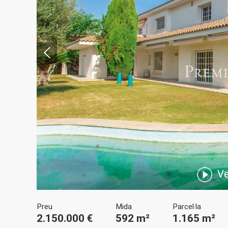
Modif
Tècniq
Aquest l
millorar
de les m
desitja,
compte 
Ve
Analít
Permete
Preu
Mida
Parcel·la
La info
2.150.000 €
592 m²
1.165 m²
de l'act
introdui