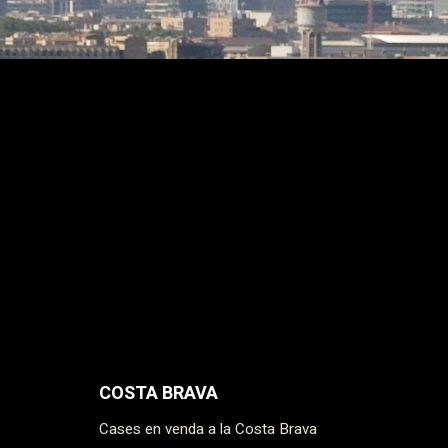
i el mar.
aratge
pai
acilitar
tàndards
e és
spai
iència de
litat i el
del
ona, ​​
ear
s
sta
nt
primer
COSTA BRAVA
Cases en venda a la Costa Brava