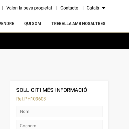
Valori la seva propietat
Contacte
Català
VENDRE
QUI SOM
TREBALLA AMB NOSALTRES
SOL·LICITI MÉS INFORMACIÓ
Ref.PH103603