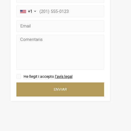
+1
tivades
 de
tal·lació
He llegit i accepto
l'avís legal
 així ho
n
ENVIAR
na web.
oc web.
urament
 servei.