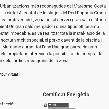
 desar la informació de preferència de l'usuari per millorar la qualitat
les Urbanitzacions més reconegudes del Maresme, Costa
 serveis i oferir una millor experiència a través de productes recomanat
la ciutat.Al costat de la platja i del Port Esportiu.Grans
ng i publicitat
ites amb vestidor, zona per al servei i gran sala diàfana
ient.Un gran saló menjador i cuina tipus office amb
s cookies són utilitzades per emmagatzemar informació sobre les
cies i les eleccions personals de l'usuari a través de l'observació cont
tat impecable, es va realitzar tota la instal•lació de la
us hàbits de navegació. Gràcies a elles, podem conèixer els hàbits de
ó al lloc web i mostrar publicitat relacionada amb el perfil de navegac
nocturn molt especial, el porxo davant de la piscina i
l Maresme durant tot l'any.Una gran parcel•la amb
els propietaris ofereixen la possibilitat de comprar la
Guardar configuració
Acceptar totes
n dels jardins més grans de la zona.
tour virtual
Certificat Energètic
lefacció
92-100
A