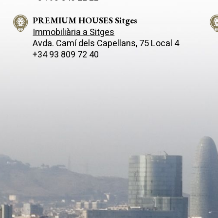
trobaràs una habitació amb bany
l'exterior i omplen l'espai de l
 ideal per a visites o com a
natural. Des d'aquí s'accedeix 
PREMIUM HOUSES Sitges
porxo que convida a moments
Immobiliària a Sitges
dran les quatre habitacions de
tranquil·litat i socialització. Una cuina
Avda. Camí­ dels Capellans, 75 Local 4
imensions, totes banyades per
equipada amb electrodomèstic
+34 93 809 72 40
natural. Una d'aquestes
perfecta per preparar i compar
ions és en suite, amb un bany
en un ambient modern i acollid
 de generoses dimensions i
L'exterior es converteix en un 
rassa privada encantadora que
privat, amb una terrassa que a
 impressionants vistes al mar, a
zona de barbacoa, un menjado
 altre bany complet. A la
exterior i una piscina de disse
inferior, la casa compta amb un
minimalista, envoltada de vege
 privat amb capacitat per a
que aporta privadesa i serenitat. A
cotxes, a més d´un quart
planta superior, es troben: Diverses
ent que pots adaptar a les teves
habitacions, incloent una suite 
està equipada
amb vestidor i bany en suite,
plaques solars, cosa que
dissenyada per oferir un refug
la seva eficiència energètica.
tranquil·litat. Altres dormitoris que
 és una oportunitat única per
comparteixen un bany complet,
 Masnou, on la comoditat i l'estil
per a família o convidats. Una 
 costaner es combinen a la
addicional a la part superior, q
ió. No deixeu passar
funcionar com a oficina, sala d
nitat de fer d'aquesta casa la
gimnàs, amb accés a un balcó