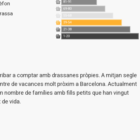
81-91
lèfon
B
69-80
C
rrassa
55-68
D
39-54
E
21-38
F
1-20
G
ribar a comptar amb drassanes pròpies. A mitjan segle
centre de vacances molt pròxim a Barcelona. Actualment
n nombre de famílies amb fills petits que han vingut
 de vida.