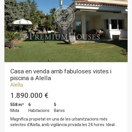
públic, serveis públics i Internet.
Casa en venda amb fabuloses vistes i
piscina a Alella
Alella
1.890.000 €
558 m²
6
5
Mida
Habitacions
Banys
Magnífica propietat en una de les urbanitzacions més
selectes d'Alella, amb vigilància privada les 24 hores. Ideal
com a 1ª habitatge per la seva proximitat a Barcelona. Gaudeix