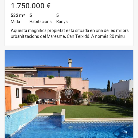
1.750.000 €
532 m²
5
5
Mida
Habitacions
Banys
Aquesta magnífica propietat està situada en una de les millors
urbanitzacions del Maresme, Can Teixidó. A només 20 minuts
de Barcelona, 5 minuts caminant a la platja i a 10 min. en cotxe
a l'escola Internacional Hamelin. La casa està construïda sobre
una parcel·la totalment plana de 1.400m2 amb jardí i piscina
privats. A l'entrar a la propietat podem observar l'excel·lent
estat de jardí i els grans arbres que té. Només entrar a la casa
podem gaudir d'un ampli rebedor a dues altures amb una gran
escala amb barana de ferro forjat a mida. La planta principal té
un agradable saló menjador amb grans finestrals que s'obren
al jardí i pels quals entra moltíssima llum, compta també amb
un saló més petit amb llar de foc que resulta fantàstic per a
les nits d'hivern des del qual es veuen agradables capvespres
amb vistes a la mar i a l'Skyline de Barcelona. La gran cuina
office completament equipada amb taula per a 8 comensals i
connectada al jardí mitjançant grans portes corredisses que
ens porten al menjador exterior d'estiu i a la porxada. A més,
aquesta planta disposa d'una habitació doble amb bany
complet ideal com a visitant. Annex a la cuina disposa d'una