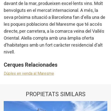
davant de la mar, produeixen excel·lents vins. Molt
Marketing i publicitat
benvolguts en el mercat internacional. A més, la
Aquestes cookies són utilitzades per emmagatzemar
informació sobre les preferències i les eleccions personals
seva pròxima situació a Barcelona fan d'ella una de
de l'usuari a través de l'observació continuada dels seus
les poques poblacions del Maresme que té accés
hàbits de navegació. Gràcies a elles, podem conèixer els
hàbits de navegació al lloc web i mostrar publicitat
directe, per carretera, a la comarca veïna del Vallés
relacionada amb el perfil de navegació de l'usuari.
Oriental. Alella compta amb una àmplia oferta
d'habitatges amb un fort caràcter residencial d'alt
nivell.
Cerques Relacionades
Dúplex en venda al Maresme
PROPIETATS SIMILARS