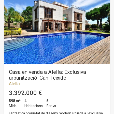
Casa en venda a Alella: Exclusiva
urbanització 'Can Teixidó'
Alella
3.392.000 €
598 m²
4
5
Mida
Habitacions
Banys
Fantàstica propietat de disseny modern situada a l'exclusiva