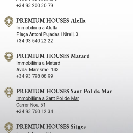
possibilitat d'instal·lar un ascensor, oferint un toc modern i
+34 93 200 30 79
convenient per a aquells que busquen comoditat i
accessibilitat a casa seva. Aquesta opció no només afegeix
valor a la propietat, sinó que també ofereix la flexibilitat
PREMIUM HOUSES Alella
d'adaptar l'espai segons les necessitats individuals i futures.
Immobiliària a Alella
En resum, la casa no només ofereix bellesa i funcionalitat en
Plaça Antoni Pujadas i Nirell, 3
el disseny, sinó que també es destaca pel seu estat
+34 93 540 22 22
impecable i la possibilitat d'incorporar comoditats modernes
com un ascensor, assegurant que els residents gaudeixin
d'un estil de vida còmode i contemporani. Una veritable joia
PREMIUM HOUSES Mataró
llesta per ser anomenada llar!
Immobiliària a Mataró
Avda. Maresme, 143
+34 93 798 88 99
PREMIUM HOUSES Sant Pol de Mar
Immobiliària a Sant Pol de Mar
Carrer Nou, 51
+34 93 760 12 34
PREMIUM HOUSES Sitges