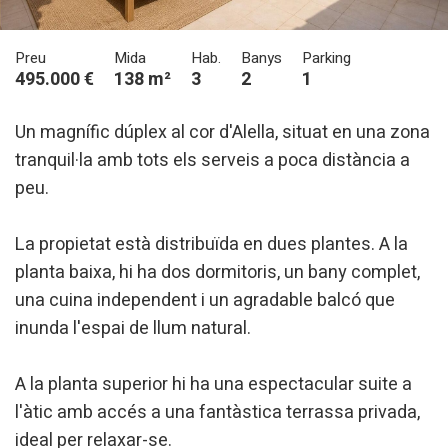
Preu
Mida
Hab.
Banys
Parking
495.000 €
138 m²
3
2
1
Un magnífic dúplex al cor d'Alella, situat en una zona
tranquil·la amb tots els serveis a poca distància a
peu.
La propietat està distribuïda en dues plantes. A la
planta baixa, hi ha dos dormitoris, un bany complet,
una cuina independent i un agradable balcó que
inunda l'espai de llum natural.
A la planta superior hi ha una espectacular suite a
l'àtic amb accés a una fantàstica terrassa privada,
ideal per relaxar-se.