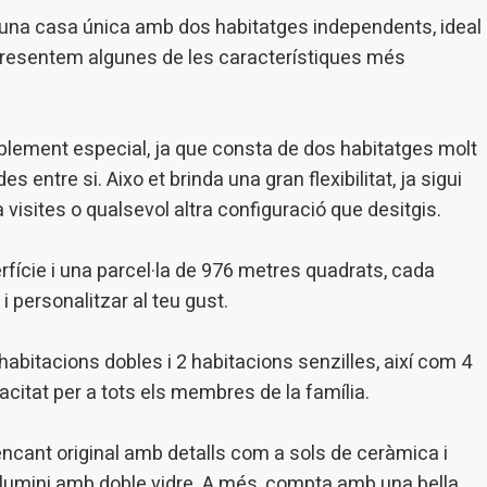
iques i personalització
a, una casa única amb dos habitatges independents, ideal
 presentem algunes de les característiques més
n fer el seguiment i l'anàlisi del comportament dels usuaris d'aquest ll
rmació recollida mitjançant aquest tipus de cookies s'utilitza en el mes
ivitat del web per a l'elaboració de perfils de navegació dels usuaris per
r millores en funció de l'anàlisi de les dades d'ús que fan els usuaris del
 desar la informació de preferència de l'usuari per millorar la qualitat
 serveis i oferir una millor experiència a través de productes recomanat
blement especial, ja que consta de dos habitatges molt
s entre si. Aixo et brinda una gran flexibilitat, ja sigui
ng i publicitat
r a visites o qualsevol altra configuració que desitgis.
s cookies són utilitzades per emmagatzemar informació sobre les
cies i les eleccions personals de l'usuari a través de l'observació cont
ície i una parcel·la de 976 metres quadrats, cada
us hàbits de navegació. Gràcies a elles, podem conèixer els hàbits de
ó al lloc web i mostrar publicitat relacionada amb el perfil de navegac
i personalitzar al teu gust.
 habitacions dobles i 2 habitacions senzilles, així com 4
Guardar configuració
Acceptar totes
citat per a tots els membres de la família.
ncant original amb detalls com a sols de ceràmica i
d'alumini amb doble vidre. A més, compta amb una bella