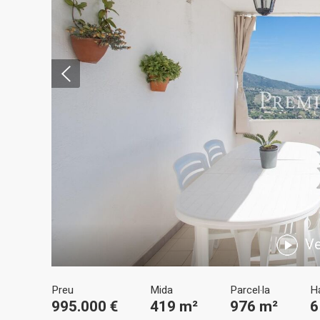
Modif
Tècniq
Ve
Aquest l
millorar
de les m
desitja,
Preu
Mida
Parcel·la
H
compte 
995.000 €
419 m²
976 m²
6