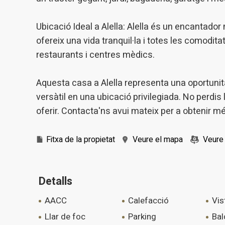
Ubicació Ideal a Alella: Alella és un encantador
ofereix una vida tranquil·la i totes les comodit
restaurants i centres mèdics.
Aquesta casa a Alella representa una oportunita
versàtil en una ubicació privilegiada. No perdis l'
oferir. Contacta'ns avui mateix per a obtenir m
Fitxa de la propietat
Veure el mapa
Veure 
Detalls
AACC
calefacció
vi
llar de foc
parking
ba