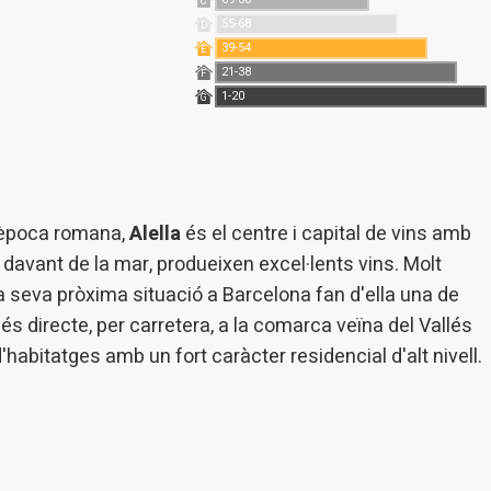
C
55-68
D
39-54
E
21-38
F
1-20
G
a època romana,
Alella
és el centre i capital de vins amb
 davant de la mar, produeixen excel·lents vins. Molt
a seva pròxima situació a Barcelona fan d'ella una de
 directe, per carretera, a la comarca veïna del Vallés
habitatges amb un fort caràcter residencial d'alt nivell.