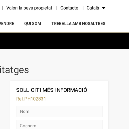
Valori la seva propietat
Contacte
Català
VENDRE
QUI SOM
TREBALLA AMB NOSALTRES
itatges
SOL·LICITI MÉS INFORMACIÓ
Ref.PH102831