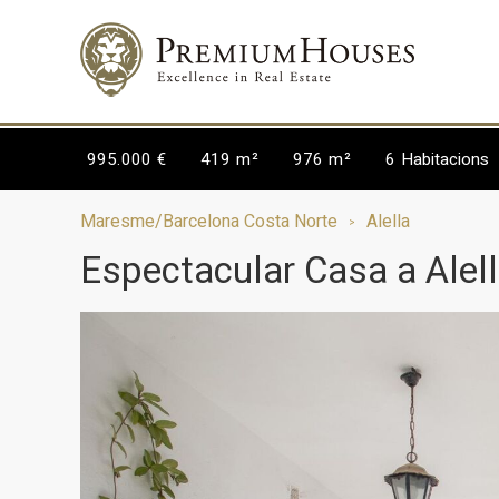
995.000 €
419 m²
976 m²
6
Habitacions
Maresme/Barcelona Costa Norte
Alella
Espectacular Casa a Alell