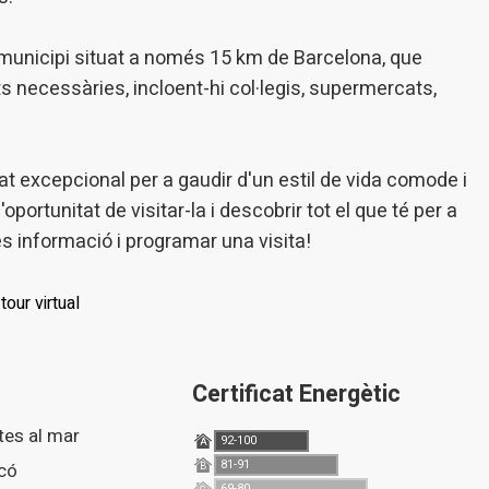
 municipi situat a només 15 km de Barcelona, ​​que
ats necessàries, incloent-hi col·legis, supermercats,
t excepcional per a gaudir d'un estil de vida comode i
oportunitat de visitar-la i descobrir tot el que té per a
és informació i programar una visita!
tour virtual
Certificat Energètic
stes al mar
92-100
A
81-91
lcó
B
69-80