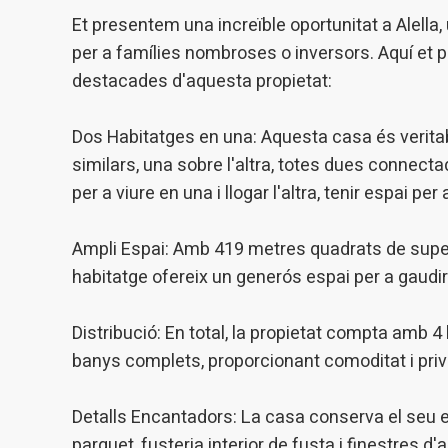
Analít
Et presentem una increïble oportunitat a Alell
per a famílies nombroses o inversors. Aquí et
Permete
La info
destacades d'aquesta propietat:
de l'act
introdui
Permeten
nostres
Dos Habitatges en una: Aquesta casa és verita
similars, una sobre l'altra, totes dues connectade
Marketi
per a viure en una i llogar l'altra, tenir espai pe
Aqueste
preferèn
Ampli Espai: Amb 419 metres quadrats de superf
dels se
navegaci
habitatge ofereix un generós espai per a gaudir 
l'usuari.
Distribució: En total, la propietat compta amb 4
banys complets, proporcionant comoditat i priva
Detalls Encantadors: La casa conserva el seu e
parquet, fusteria interior de fusta i finestres 