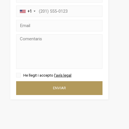
+1
He llegit i accepto
l'avís legal
ENVIAR
tivades
 de
tal·lació
 així ho
n
na web.