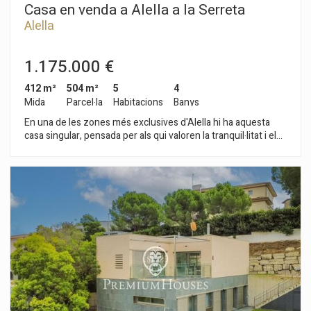
Casa en venda a Alella a la Serreta
Alella
1.175.000 €
412 m²
504 m²
5
4
Mida
Parcel·la
Habitacions
Banys
En una de les zones més exclusives d'Alella hi ha aquesta
casa singular, pensada per als qui valoren la tranquil·litat i el
confort al seu dia a dia, sense renunciar a una distribució
pràctica i funcional. L´entrada principal ens porta a un ampli
rebedor que connecta amb el saló-menjador i la cuina
integrada, un espai diàfan, ple de llum natural, amb sortida
directa al jardí ia la terrassa amb porxo, perfecta per a
moments de relax o trobades a l´aire lliure. En aquest mateix
nivell s'ubica també un bany complet i una àrea independent
que inclou una segona cuina, un dormitori i un bany, ideal per
allotjar convidats o utilitzar com a zona de servei totalment
autònoma. A la planta superior, un distribuïdor espaiós dóna
accés a tres habitacions dobles ia un bany complet. La
protagonista és la suite principal, que disposa d´amplis
armaris encastats i un bany en suite amb dutxa i banyera. La