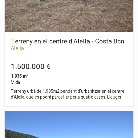
totes exteriors. Per a major comoditat totes les plantes estan
comunicades amb un ascensor.
Terreny en el centre d'Alella - Costa Bcn
Alella
1.500.000 €
1.935 m²
Mida
Terreny urbà de 1.935m2 pendent d'urbanitzar en el centre
d'Alella, que es podrá parcel·lar per a quatre cases. Lleuger
desnivell amb vistes obertes amb el mar a l'horitzó.