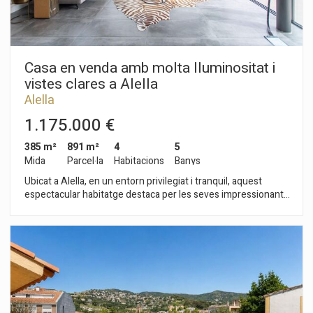
Casa en venda amb molta lluminositat i
vistes clares a Alella
Alella
1.175.000 €
385 m²
891 m²
4
5
Mida
Parcel·la
Habitacions
Banys
Ubicat a Alella, en un entorn privilegiat i tranquil, aquest
espectacular habitatge destaca per les seves impressionants
vistes completament clares a la muntanya i, des de la seva
àmplia terrassa, al mar, oferint una sensació única d'amplitud i
connexió amb l'entorn natural. La propietat ha estat
dissenyada per aprofitar al màxim la llum natural, gràcies als
grans finestrals que inunden cada estança, creant espais
càlids, lluminosos i acollidors durant tot el dia. El cor de la casa
és el seu enorme saló, un espai obert i elegant que s'integra a
la perfecció amb una cuina moderna de concepte obert,