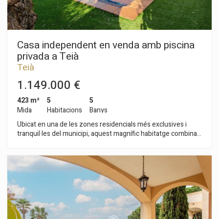
Casa independent en venda amb piscina
privada a Teià
Teià
1.149.000 €
423 m²
5
5
Mida
Habitacions
Banys
Ubicat en una de les zones residencials més exclusives i
tranquil·les del municipi, aquest magnífic habitatge combina
amplitud, privadesa i excel·lents comunicacions amb tots els
serveis i accessos principals. La propietat disposa de 423 m²
construïts (250 m² útils) i va ser edificada el 2011, oferint un
disseny funcional i actual. A l'exterior, hi destaca un ampli jardí
privat amb piscina, ideal per gaudir a l'aire lliure. La zona de dia
se situa a la planta principal i s'hi accedeix a través d'un
rebedor elegant. En aquesta planta hi trobem un lluminós
saló-menjador de 40 m² amb llar de foc i accés directe al jardí,
al costat d´una cuina independent de 20 m² amb possibilitat d