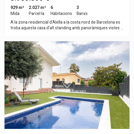
929 m²
2.027 m²
6
3
Mida
Parcel·la
Habitacions
Banys
A la zona residencial d'Alella a la costa nord de Barcelona es
troba aquesta casa d'alt standing amb panoràmiques vistes a
les vinyes i al mar. La seva parcel·la de més de 2.000m2
disposa de piscina de sal i zona enjardinada. L'habitatge es
distribueix en tres plantes més soterrani. A la planta baixa
tenim rebedor, saló menjador d'estiu i d'hivern, cuina-office i
una habitació en suite amb despatx. La planta intermèdia es
destina a habitació suite per a convidats. La planta superior
consta de tres habitacions, un bany i terrassa preparada per
convertir-la en dos banys i així disposar en aquesta planta de
tres suites. Des de totes les plantes disposem de vistes a la
mar. Al soterrani hi ha dues habitacions amb un bany, sauna,
celler i ampli garatge per a vuit cotxes. Un luxe a mitja hora en
cotxe de Barcelona i prop del Port Nàutic del Masnou, Club de
Golf de Vallromanes, Circuit de Formula 1 ...