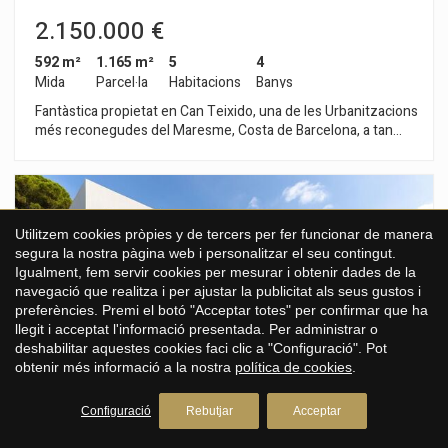
2.150.000 €
592 m²
1.165 m²
5
4
Mida
Parcel·la
Habitacions
Banys
Fantàstica propietat en Can Teixido, una de les Urbanitzacions
més reconegudes del Maresme, Costa de Barcelona, a tan
sols 10 minuts del centre de la ciutat.Al costat de la platja i del
Port Esportiu.Grans espais, ben distribuïts i
lluminosos.Diverses suites amb vestidor, zona per al servei i
gran sala diàfana en soterrani amb cuina on gaudir d'un altre
ambient.Un gran saló menjador i cuina tipus office amb zona
Utilitzem cookies pròpies y de tercers per fer funcionar de manera
de rentat independent.El jardí està en un estat impecable, es
segura la nostra pàgina web i personalitzar el seu contingut.
va realitzar tota la instal•lació de la il•luminació exterior per
Igualment, fem servir cookies per mesurar i obtenir dades de la
aconseguir un ambient nocturn molt especial, el porxo davant
navegació que realitza i per ajustar la publicitat als seus gustos i
de la piscina i zona de barbacoa per gaudir del micro clima del
preferències. Premi el botó "Acceptar totes" per confirmar que ha
Maresme durant tot l'any.Una gran parcel•la amb possibilitat
llegit i acceptat l'informació presentada. Per administrar o
d'ampliar el doble de metres, doncs els propietaris ofereixen
deshabilitar aquestes cookies faci clic a "Configuració". Pot
la possibilitat de comprar la parcel•la contigua, amb el que
obtenir més informació a la nostra
política de cookies
.
s'aconseguiria un dels jardins més grans de la zona.
Configuració
Rebutjar
Acceptar