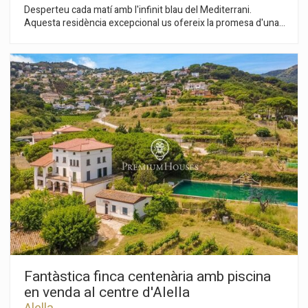
Desperteu cada matí amb l'infinit blau del Mediterrani.
Aquesta residència excepcional us ofereix la promesa d'una
vida de privacitat absoluta en un entorn natural serè, sense
renunciar al màxim confort. Dissenyada per a la comoditat i
l'exclusivitat, la casa té 5 dormitoris i destaca per les seves
estances espaioses i lluminoses, perfectes per al lleure i la
vida familiar. A més, el seu compromís amb el futur és total,
gràcies a la instal·lació de panells solars. La ubicació és
senzillament perfecta: gaudiu de la proximitat als camps de
golf i als clubs nàutics, i assegureu la millor educació per als
vostres fills amb una escola internacional a pocs minuts.
Estareu molt a prop del centre d'Alella i connectats amb la
capital vibrant en un instant, a només 20 minuts de Barcelona.
Experimenteu el luxe de relaxar-vos amb la comoditat de
tenir-ho tot a l'abast de la mà. Això és més que una simple llar;
és la vostra pròxima destinació.
Modificar cookies
Fantàstica finca centenària amb piscina
en venda al centre d'Alella