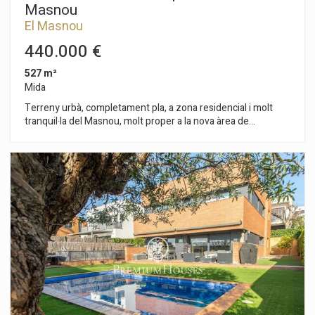
Masnou
El Masnou
440.000 €
527 m²
Mida
Terreny urbà, completament pla, a zona residencial i molt
tranquil·la del Masnou, molt proper a la nova àrea de
desenvolupament urbà d'Alella, regida pel Pla Especial de la
Miralda. La parcel·la té 527 m2 i és pràcticament rectangular,
amb 18,5 m lineals dample de façana, directa al carrer. L?
edificabilitat és del 30%. Una oportunitat única per invertir en
una zona de gran futur des del punt de vista de la renovació
urbanística, a cavall entre Alella i el Masnou, que actualment
té una gran centralitat per la proximitat a les àrees comercials
i de serveis de les dues poblacions. O de dissenyar la casa
dels seus somnis a 20 minuts de Barcelona ia poc més d'un
km de la platja.