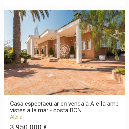
d'accedeix per un camí particular i molt ben situada a Alella, en
una zona amb vista privilegiades a la mar, la muntanya i tot el
Maresme. Consta de quatre habitatges, totalment
independents que sumen 12 habitacions, 8 banys, 4 cuines,
quatre terrasses de 90m2 de gespa, 12 m², 30 m² i 150 m²
amb gespa; 6 salons i quatre menjadors. Gràcies a la seva
situació, la piscina té sol tot el dia, una gran zona enjardinada i
quasi 30.000 ha de bosc. Podrà gaudir de sortides de sol
increïbles sobre la mar, unes cases molt àmplies, terrasses
per a gaudir del clima mediterrani, una piscina molt ben
orientada, pista d'esquaix i una ubicació amb molta
tranquil·litat, envoltada de naturalesa, amb total privacitat.
Alella és una de les poblacions de la costa de Barcelona amb
major demanda, a només 20 minutos de la ciutat i ben
connectada en transport públic. Amants de la naturalesa, dels
esports nàutics, del golf i de la muntanya, tenen en aquesta
propietat, un somni fet realitat. Vol conèixer-la?. Cridi'ns o
enviï'ns la seva sol·licitud i li atendrem amb molt de gust.
Casa espectacular en venda a Alella amb
vistes a la mar - costa BCN
Alella
3.950.000 €