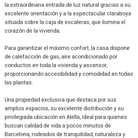
la extraordinaria entrada de luz natural gracias a su
Permeten fer el seguiment i l'anàlisi del comportament
excelente orientación y a la espectacular claraboya
dels usuaris d'aquest lloc web. La informació recollida
mitjançant aquest tipus de cookies s'utilitza en el
situada sobre la caja de escaleras, que ilumina el
mesurament de l'activitat del web per a l'elaboració de
perfils de navegació dels usuaris per introduir millores en
corazón de la vivienda.
funció de l'anàlisi de les dades d'ús que fan els usuaris del
servei. Permeten desar la informació de preferència de
l'usuari per millorar la qualitat dels nostres serveis i oferir
Para garantizar el máximo confort, la casa dispone
una millor experiència a través de productes recomanats.
de calefacción de gas, aire acondicionado por
conductos en toda la vivienda y ascensor,
Marketing i publicitat
proporcionando accesibilidad y comodidad en todas
Aquestes cookies són utilitzades per emmagatzemar
informació sobre les preferències i les eleccions personals
las plantas.
de l'usuari a través de l'observació continuada dels seus
hàbits de navegació. Gràcies a elles, podem conèixer els
hàbits de navegació al lloc web i mostrar publicitat
Una propiedad exclusiva que destaca por sus
relacionada amb el perfil de navegació de l'usuari.
amplios espacios, su excelente distribución y su
privilegiada ubicación en Alella, ideal para quienes
buscan calidad de vida a pocos minutos de
Barcelona, rodeados de tranquilidad, naturaleza y