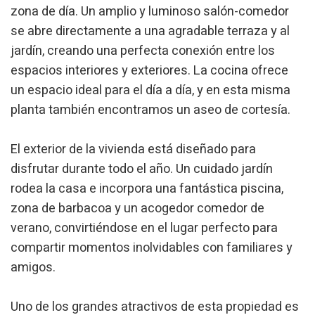
zona de día. Un amplio y luminoso salón-comedor
se abre directamente a una agradable terraza y al
jardín, creando una perfecta conexión entre los
espacios interiores y exteriores. La cocina ofrece
un espacio ideal para el día a día, y en esta misma
planta también encontramos un aseo de cortesía.
Modificar cookies
El exterior de la vivienda está diseñado para
disfrutar durante todo el año. Un cuidado jardín
Tècniques i funcionals
Sempre activades
rodea la casa e incorpora una fantástica piscina,
Aquest lloc web utilitza cookies pròpies per recopilar
zona de barbacoa y un acogedor comedor de
informació amb la finalitat de millorar els nostres serveis.
Si continua navegant, suposa l'acceptació de la instal·lació
verano, convirtiéndose en el lugar perfecto para
de les mateixes. L'usuari té la possibilitat de configurar el
navegador podent, si així ho desitja, impedir que siguin
compartir momentos inolvidables con familiares y
instal·lades al disc dur, encara que haurà de tenir en
amigos.
compte que aquesta acció podrà ocasionar dificultats de
navegació de la pàgina web.
Uno de los grandes atractivos de esta propiedad es
Analítiques i personalització