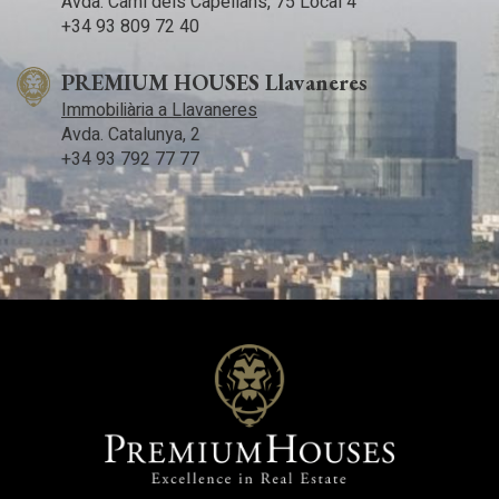
Avda. Camí­ dels Capellans, 75 Local 4
propietat es troba en un estat impecable, llesta per ser
+34 93 809 72 40
habitada i gaudida. El seu manteniment acurat i atenció als
detalls garanteixen un ambient acollidor i acollidor des del
moment que creues la porta. A més, cal destacar la
PREMIUM HOUSES Llavaneres
possibilitat d'instal·lar un ascensor, oferint un toc modern i
Immobiliària a Llavaneres
convenient per a aquells que busquen comoditat i
Avda. Catalunya, 2
accessibilitat a casa seva. Aquesta opció no només afegeix
valor a la propietat, sinó que també ofereix la flexibilitat
+34 93 792 77 77
d'adaptar l'espai segons les necessitats individuals i futures.
En resum, la casa no només ofereix bellesa i funcionalitat en
el disseny, sinó que també es destaca pel seu estat
impecable i la possibilitat d'incorporar comoditats modernes
com un ascensor, assegurant que els residents gaudeixin
d'un estil de vida còmode i contemporani. Una veritable joia
llesta per ser anomenada llar!