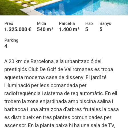
Preu
Mida
Parcel·la
Hab.
Banys
1.325.000 €
540 m²
1.400 m²
5
5
Parking
4
A 20 km de Barcelona, a la urbanització del
prestigiós Club De Golf de Vallromanes es troba
aquesta moderna casa de disseny. El jardí té
il·luminació per leds comandada per
radiofreqüència i sistema de reg automàtic. En ell
trobem la zona enjardinada amb piscina salina i
barbacoa i una altra zona d'arbres frutales.la casa
es distribueix en tres plantes comunicades per
ascensor. En la planta baixa hi ha una sala de TV,