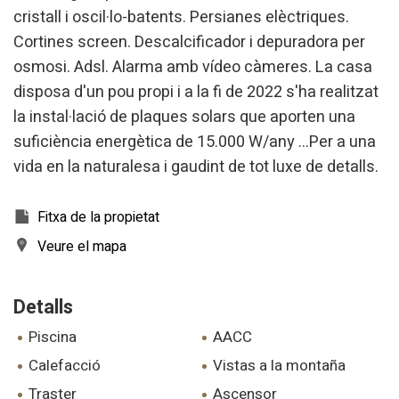
cristall i oscil·lo-batents. Persianes elèctriques.
Cortines screen. Descalcificador i depuradora per
Modificar cookies
osmosi. Adsl. Alarma amb vídeo càmeres. La casa
disposa d'un pou propi i a la fi de 2022 s'ha realitzat
Tècniques i funcionals
Sempre activades
la instal·lació de plaques solars que aporten una
Aquest lloc web utilitza cookies pròpies per recopilar
suficiència energètica de 15.000 W/any ...Per a una
informació amb la finalitat de millorar els nostres serveis.
Si continua navegant, suposa l'acceptació de la instal·lació
vida en la naturalesa i gaudint de tot luxe de detalls.
de les mateixes. L'usuari té la possibilitat de configurar el
navegador podent, si així ho desitja, impedir que siguin
instal·lades al disc dur, encara que haurà de tenir en
Fitxa de la propietat
compte que aquesta acció podrà ocasionar dificultats de
navegació de la pàgina web.
Veure el mapa
Analítiques i personalització
Detalls
Permeten fer el seguiment i l'anàlisi del comportament
dels usuaris d'aquest lloc web. La informació recollida
piscina
AACC
mitjançant aquest tipus de cookies s'utilitza en el
mesurament de l'activitat del web per a l'elaboració de
calefacció
vistas a la montaña
perfils de navegació dels usuaris per introduir millores en
funció de l'anàlisi de les dades d'ús que fan els usuaris del
traster
ascensor
servei. Permeten desar la informació de preferència de