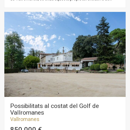
disseny amb acabats d'autentic luxe. A l'entrada de la
propietat ens trobem l'accés al gran garatge per més de 5
cotxes completament pla. En la mateixa planta que el garatge
hi ha un gimnàs amb sauna i bany complet, zona de billar i un
espectacular celler. En la planta baixa se situa el saló-
menjador amb un pati interior amb entrada de llum natural,
cuina office, zona de rentat, 2 suites i sortides cap al jardí on
se situa una excel·lent piscina climatitzada amb cascada
d'aigua. En la planta superior una zona d'estudi o despatx i
una excel·lent suite principal amb sortida a una terrassa de
113 m2. Amb tot tipus de comoditats és una casa que té tot el
que es necessita per a una vida plena de luxe.
Possibilitats al costat del Golf de
Vallromanes
Vallromanes
850.000 €