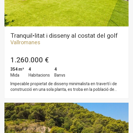
magatzems de 331m2, picador de 30x15 i 3 boxs de 42m2
per a cavalls. Es tracta d'una finca a l'entrada del Golf i amb
infinites possibilitats.
Tranquil•litat i disseny al costat del golf
Vallromanes
1.260.000 €
354 m²
4
4
Mida
Habitacions
Banys
Impecable propietat de disseny minimalista en travertí i de
construcció en una sola planta, es troba en la població de
Vallromanes al costat del camp de golf.Envoltada de verd i
con excel·lents vistes a les muntanyes i al Golf de
Vallromanes, disposa d'espais ben pensats per a fer la vida
comoda, consta de 4 dormitoris (2 d'ells en suite), 3 banys i un
lavabo. Gran saló menjador, cuina i zona de rentada
independent. Tota la propietat volteja la piscina exterior i
disposa de grans finestrals envidrats que nos permeten