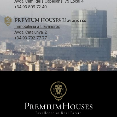
Avda. Camí­ dels Capellans, 75 Local 4
separació a vial mínima de 10 m amb una distància real de 13,4
+34 93 809 72 40
m; i separació a límits mínima de 5 m amb una distància real de
5,7 m.
PREMIUM HOUSES Llavaneres
Immobiliària a Llavaneres
Avda. Catalunya, 2
+34 93 792 77 77