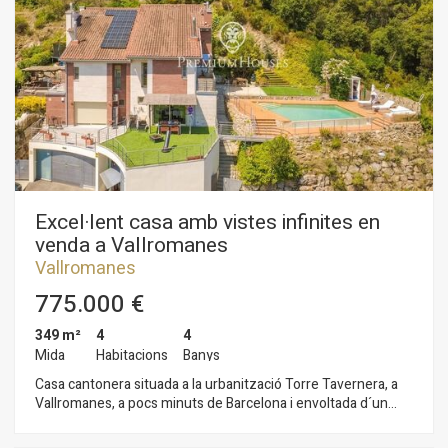
incorporar el jardí a l'interior de l'habitatge. De recent
construcció, disposa de materials d'alta gamma, plaques
solars, sol radiant, alarma, aire condicionat con bomba de
calor, aspiració centralitzada, persianes automàtiques,
sistema de reg al jardí, aigua de la piscina dessalinitzada i
barbacoa.El garatge s'uneixi construcció annexa a la casa,
situat estratègicament per a tancar l'espai construït i donar
privacitat en la zona de la piscina i barbacoa.
Excel·lent casa amb vistes infinites en
venda a Vallromanes
Vallromanes
775.000 €
349 m²
4
4
Mida
Habitacions
Banys
Casa cantonera situada a la urbanització Torre Tavernera, a
Vallromanes, a pocs minuts de Barcelona i envoltada d´un
entorn natural privilegiat que garanteix tranquil·litat, privadesa
i una excel·lent qualitat de vida. Aquesta elegant casa a tres