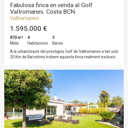
Fabulosa finca en venda al Golf
Vallromanes. Costa BCN
Vallromanes
1.595.000 €
870 m²
4
3
Mida
Habitacions
Banys
A la urbanització del prestigiós Golf de Vallromanes a tan sols
20 Km de Barcelona trobem aquesta finca realment exclusiva.
Disposa de tots els avantatges de viure en plena naturalesa
juntament amb totes les comoditats. La seva gran piscina
24m2, pavelló exterior 80m2 i porxos la fan ideal per a gaudir
de la vida a l'aire lliure, al mateix temps que el seu acollidor
ambient rústic i de disseny ens fa gaudir dels seus salons i
àmplies estances. Té garatge per a 3 cotxes i una gran
esplanada exterior per a aparcar més vehicles. L'habitatge
principal de 335m2 està disposat en 2 plantes separades i
independents a les quals es pot accedir per dues entrades. A
la planta 0 de 185m2 hi ha 2 habitacions, 1 bany, 2 salons, 1
quart de neteja i 1 vestidor. A la planta 1 de 133m2 i 35m2 de
terrassa hi ha 2 habitacions, 1 bany, 1 saló, 1 cuina i 1
menjador. En una altra zona de l'ampli terreny hi ha 2