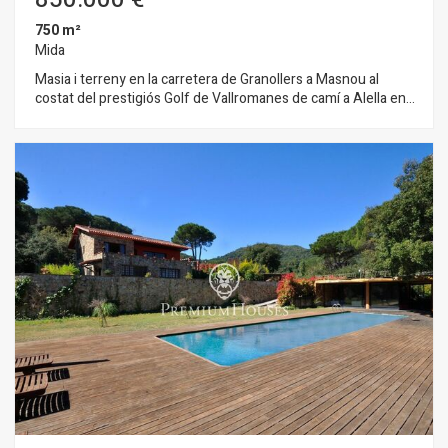
750 m²
Mida
Masia i terreny en la carretera de Granollers a Masnou al
costat del prestigiós Golf de Vallromanes de camí a Alella en
la costa de Barcelona. L'edificació és ampliable. Actualment és
un restaurant però es pot destinar a hotel, residència i
equipaments. Comunicada amb Barcelona i Girona per l'AP-7 i
amb la costa de Barcelona per la C-32. Ideal per rendibilitat
d’un negoci en una zona residencial, gastronòmica, amb golf,
hípica i prop del mar.