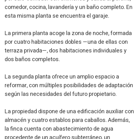
comedor, cocina, lavandería y un baño completo. En
Analíticas y personalización
esta misma planta se encuentra el garaje.
Permiten realizar el seguimiento y análisis del
comportamiento de los usuarios de este sitio web. La
información recogida mediante este tipo de cookies se
La primera planta acoge la zona de noche, formada
utiliza en la medición de la actividad de la web para la
elaboración de perfiles de navegación de los usuarios con
por cuatro habitaciones dobles —una de ellas con
el fin de introducir mejoras en función del análisis de los
datos de uso que hacen los usuarios del servicio. Permiten
terraza privada—, dos habitaciones individuales y
guardar la información de preferencia del usuario para
mejorar la calidad de nuestros servicios y para ofrecer una
dos baños completos.
mejor experiencia a través de productos recomendados.
La segunda planta ofrece un amplio espacio a
Marketing y publicidad
reformar, con múltiples posibilidades de adaptación
Estas cookies son utilizadas para almacenar información
según las necesidades del futuro propietario.
sobre las preferencias y elecciones personales del usuario
a través de la observación continuada de sus hábitos de
navegación. Gracias a ellas, podemos conocer los hábitos
de navegación en el sitio web y mostrar publicidad
La propiedad dispone de una edificación auxiliar con
relacionada con el perfil de navegación del usuario.
almacén y cuatro establos para caballos. Además,
la finca cuenta con abastecimiento de agua
procedente de un acuífero subterráneo, un