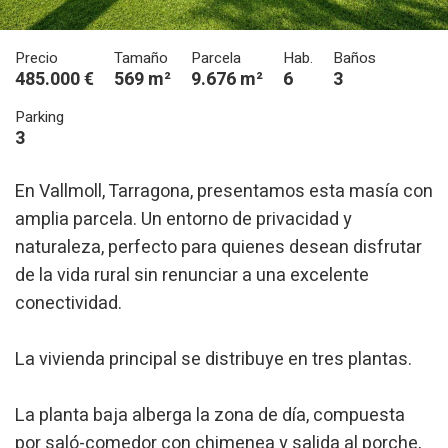
Precio
Tamaño
Parcela
Hab.
Baños
485.000 €
569 m²
9.676 m²
6
3
Parking
3
En Vallmoll, Tarragona, presentamos esta masía con
Modificar cookies
amplia parcela. Un entorno de privacidad y
naturaleza, perfecto para quienes desean disfrutar
de la vida rural sin renunciar a una excelente
Técnicas y funcionales
Siempre activas
conectividad.
Este sitio web utiliza Cookies propias para recopilar
información con la finalidad de mejorar nuestros servicios.
Si continua navegando, supone la aceptación de la
instalación de las mismas. El usuario tiene la posibilidad
La vivienda principal se distribuye en tres plantas.
de configurar su navegador pudiendo, si así lo desea,
impedir que sean instaladas en su disco duro, aunque
deberá tener en cuenta que dicha acción podrá ocasionar
La planta baja alberga la zona de día, compuesta
dificultades de navegación de la página web.
por saló-comedor con chimenea y salida al porche,