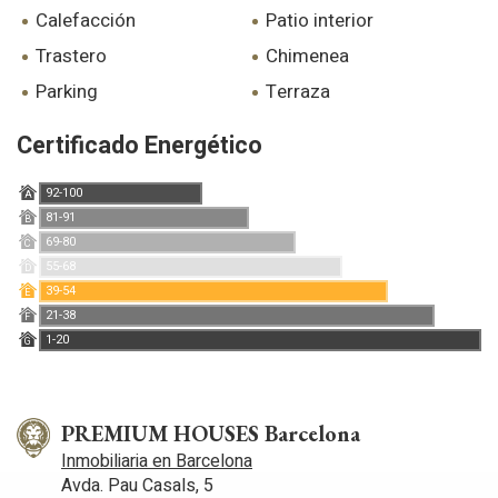
calefacción
patio interior
trastero
chimenea
parking
terraza
Certificado Energético
92-100
A
81-91
B
69-80
C
55-68
D
39-54
E
21-38
F
1-20
G
PREMIUM HOUSES Barcelona
Inmobiliaria en Barcelona
Avda. Pau Casals, 5