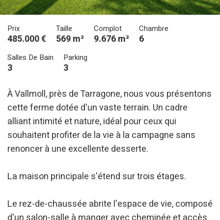
Prix
Taille
Complot
Chambre
485.000 €
569 m²
9.676 m²
6
Salles De Bain
Parking
3
3
À Vallmoll, près de Tarragone, nous vous présentons
Modifier les cookies
cette ferme dotée d'un vaste terrain. Un cadre
alliant intimité et nature, idéal pour ceux qui
souhaitent profiter de la vie à la campagne sans
Technique et Fonctionnel
Toujours actif
renoncer à une excellente desserte.
Ce site Web utilise ses propres cookies pour collecter des
informations afin d'améliorer nos services. Si vous
continuez à naviguer, vous acceptez leur installation.
L'utilisateur a la possibilité de configurer son navigateur,
La maison principale s'étend sur trois étages.
pouvant, s'il le souhaite, empêcher leur installation sur son
disque dur, même s'il doit garder à l'esprit qu'une telle
action peut entraîner des difficultés de navigation sur le
Le rez-de-chaussée abrite l'espace de vie, composé
site.
d'un salon-salle à manger avec cheminée et accès