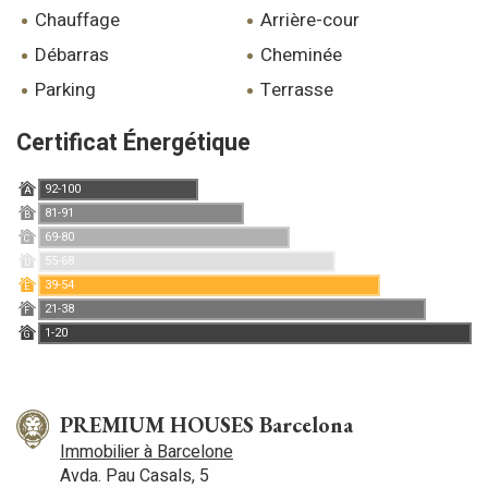
chauffage
arrière-cour
débarras
cheminée
parking
terrasse
Certificat Énergétique
92-100
A
81-91
B
69-80
C
55-68
D
39-54
E
21-38
F
1-20
G
PREMIUM HOUSES Barcelona
Immobilier à Barcelone
Avda. Pau Casals, 5