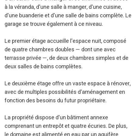
à la véranda, d'une salle à manger, d'une cuisine,
Analyse et Personnalisation
d'une buanderie et d'une salle de bains complète. Le
Ils permettent le suivi et l'analyse du comportement des
utilisateurs de ce site. Les informations collectées via ce
garage se trouve également à ce niveau.
type de cookies sont utilisées pour mesurer l'activité du
Web pour l'élaboration des profils de navigation des
utilisateurs afin d'introduire des améliorations basées sur
Le premier étage accueille l'espace nuit, composé
l'analyse des données d'utilisation effectuée par les
utilisateurs du service. . Ils nous permettent de
de quatre chambres doubles — dont une avec
sauvegarder les informations de préférence de l'utilisateur
pour améliorer la qualité de nos services et offrir une
terrasse privée —, de deux chambres simples et de
meilleure expérience grâce aux produits recommandés.
deux salles de bains complètes.
Marketing et Publicité
Le deuxième étage offre un vaste espace à rénover,
Ces cookies sont utilisés pour stocker des informations sur
avec de multiples possibilités d'aménagement en
les préférences et les choix personnels de l'utilisateur
grâce à l'observation continue de ses habitudes de
fonction des besoins du futur propriétaire.
navigation. Grâce à eux, nous pouvons connaître les
habitudes de navigation sur le site Web et afficher des
publicités liées au profil de navigation de l'utilisateur.
La propriété dispose d'un bâtiment annexe
comprenant un entrepôt et quatre écuries. De plus,
le domaine est alimenté en eau par un aquifère