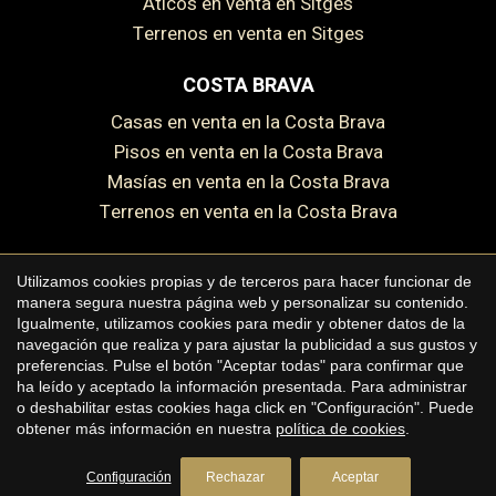
Áticos en venta en Sitges
Terrenos en venta en Sitges
Guardar configuración
Aceptar todas
COSTA BRAVA
Casas en venta en la Costa Brava
Pisos en venta en la Costa Brava
Masías en venta en la Costa Brava
Terrenos en venta en la Costa Brava
Utilizamos cookies propias y de terceros para hacer funcionar de
manera segura nuestra página web y personalizar su contenido.
Copyright © 2026 Premium Houses
Igualmente, utilizamos cookies para medir y obtener datos de la
navegación que realiza y para ajustar la publicidad a sus gustos y
Aviso legal
preferencias. Pulse el botón "Aceptar todas" para confirmar que
ha leído y aceptado la información presentada. Para administrar
Política de privacidad
o deshabilitar estas cookies haga click en "Configuración". Puede
Política de cookies
obtener más información en nuestra
política de cookies
.
by
iEstrategic
Configuración
Rechazar
Aceptar