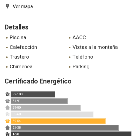
Ver mapa
Detalles
piscina
AACC
calefacción
vistas a la montaña
trastero
teléfono
chimenea
parking
Certificado Energético
92-100
A
81-91
B
69-80
C
55-68
D
39-54
E
21-38
F
1-20
G