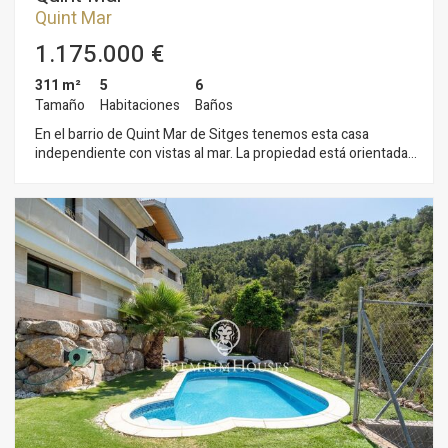
Quint Mar
1.175.000 €
311 m²
5
6
Tamaño
Habitaciones
Baños
En el barrio de Quint Mar de Sitges tenemos esta casa
independiente con vistas al mar. La propiedad está orientada a
sur. La vivienda tiene jardín y piscina. La propiedad se divide
en dos plantas. Accediendo a la casa, encontramos una gran
habitación doble en suite con su baño completo. En la primera
planta, tenemos un gran salón-comedor y una cocina
americana con una despena y una zona de lavadero.
Seguidamente, nos encontramos con una habitación doble
con armarios empotrados, un aseo de cortesía, y otra
habitación de servicio con su baño y una acceso a una
pequeña terraza. En la segunda planta, tenemos dos
habitaciones dobles con armarios empotrados, un baño
completo que da servicio a ambos dormitorios y una gran
terraza dónde se puede disfrutar de unas vistas despejadas
al mar. La propiedad cuenta con dos estudios independientes
con dos baños completos, y un garaje para un coche. El barrio
de Quintmar de Sitges destaca por su tranquilidad. Tiene un