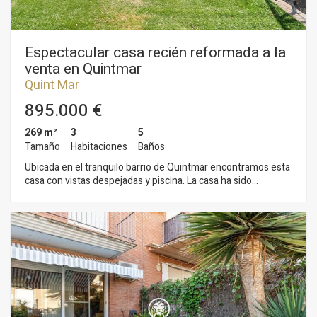
acceso fácil y rápido a la autopista C-32 con dirección a
Barcelona y al aeropuerto del Prat.
Espectacular casa recién reformada a la
venta en Quintmar
Quint Mar
895.000 €
269 m²
3
5
Tamaño
Habitaciones
Baños
Ubicada en el tranquilo barrio de Quintmar encontramos esta
casa con vistas despejadas y piscina. La casa ha sido
reformada recientemente, modernizando su diseño y
utilizando acabados de muy buena calidad. La casa se
distribuye en 4 plantas. Entrando en el inmueble,
encontramos un espacio de parking para dos coches grandes
y la entrada a la vivienda desde donde se accede al ascensor
de la vivienda. Bajando a la planta -1 encontramos la planta de
dia que es un gran espacio diáfano con techos de gran altura.
En esta planta se encuentra un salón comedor grande con
cocina recién renovada, abierta al salón comedor, equipada
con muebles y electrodomésticos de primera calidad. El salón