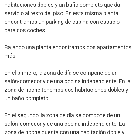
habitaciones dobles y un baño completo que da
servicio al resto del piso. En esta misma planta
encontramos un parking de cabina con espacio
para dos coches.
Bajando una planta encontramos dos apartamentos
más.
En el primero, la zona de día se compone de un
salón-comedor y de una cocina independiente. En la
Modificar cookies
zona de noche tenemos dos habitaciones dobles y
un baño completo.
Técnicas y funcionales
Siempre activas
Este sitio web utiliza Cookies propias para recopilar
En el segundo, la zona de día se compone de un
información con la finalidad de mejorar nuestros servicios.
Si continua navegando, supone la aceptación de la
salón-comedor y de una cocina independiente. La
instalación de las mismas. El usuario tiene la posibilidad
zona de noche cuenta con una habitación doble y
de configurar su navegador pudiendo, si así lo desea,