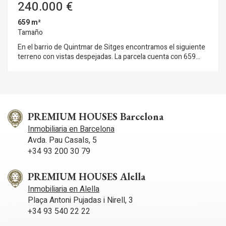
240.000 €
en coche de servicios y autopistas.
659 m²
Tamaño
En el barrio de Quintmar de Sitges encontramos el siguiente
terreno con vistas despejadas. La parcela cuenta con 659
metros y se puede construir una vivienda unifamiliar de
197m2 por planta y 395m2 en total. Normativa urbanística
(Clave 15a - Ciudad jardín semi-intensiva): Parcela mínima:
600m2. Edificabilidad neta máxima: 0,6m2/m2 Ocupación
máxima: 30% Altura reguladora máxima: 7m Ocupación de la
construcción auxiliar: 5% Uso permitido: vivienda unifamiliar El
PREMIUM HOUSES Barcelona
barrio de Quintmar de Sitges se caracteriza por disfrutar de
Inmobiliaria en Barcelona
mucha tranquilidad durante todo el año debido a su ubicación
Avda. Pau Casals, 5
con respecto al parque natural del Garraf. Todo ello sin
+34 93 200 30 79
renunciar a una conexión óptima con respecto a la autopista
dirección aeropuerto.
PREMIUM HOUSES Alella
Inmobiliaria en Alella
Plaça Antoni Pujadas i Nirell, 3
+34 93 540 22 22