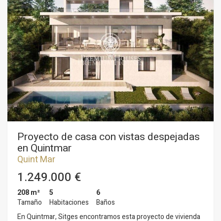
aseo de cortesía da servicio a la planta. En la primera planta
accedemos a la zona de noche. Tenemos dos habitaciones
dobles y desde una de ellas se accede a una terraza.
Seguidamente, hay dos habitaciones individuales. Un baño
completo da servicio a toda la planta. En la segunda planta nos
encontramos con una buhardilla con salida a una amplia
terraza. En el sótano la casa dispone de un garaje de cabina
con capacidad para un coche y espacio de almacenaje. El
barrio de Quintmar de Sitges destaca por su tranquilidad.
Tiene un acceso fácil y rápido a la autopista C-32 con
dirección a Barcelona y al aeropuerto del Prat.
Proyecto de casa con vistas despejadas
en Quintmar
Quint Mar
1.249.000 €
208 m²
5
6
Tamaño
Habitaciones
Baños
En Quintmar, Sitges encontramos esta proyecto de vivienda