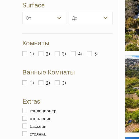
Surface
Анали
от
до
Они по
сайта.
исполь
навига
данных
Комнаты
нам со
качест
1+
2+
3+
4+
5+
продукт
Ванные Комнаты
Марке
Эти фа
1+
2+
3+
личном
просмо
отобра
Extras
кондиционер
отопление
бассейн
стоянка