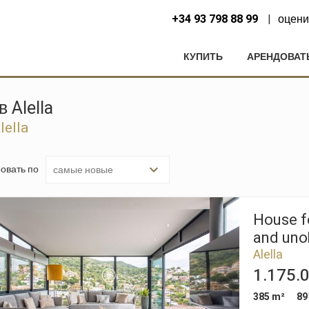
+34 93 798 88 99
оцени
КУПИТЬ
АРЕНДОВАТ
 Alella
ella
овать по
House fo
and unob
Alella
1.175.
385 m²
89