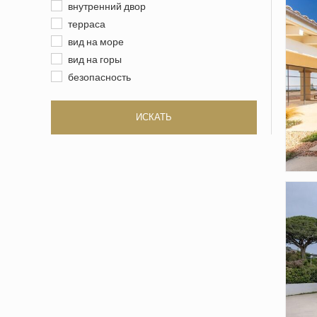
внутренний двор
терраса
вид на море
вид на горы
безопасность
ИСКАТЬ