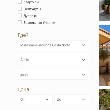
Квартиры
Пентхаусы
Дуплекс
Земельные Участки
Где?
Maresme/Barcelona Costa Norte
Alella
Изме
зона
Техни
Этот в
цена
целью 
их уста
возможн
от
до
диск, х
навигац