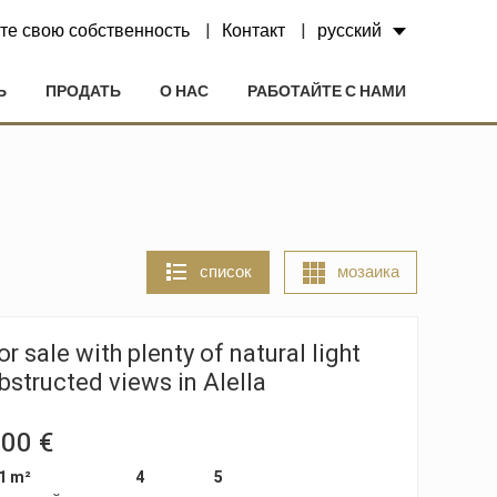
те свою собственность
Контакт
русский
Ь
ПРОДАТЬ
О НАС
РАБОТАЙТЕ С НАМИ
список
мозаика
r sale with plenty of natural light
structed views in Alella
000 €
1 m²
4
5