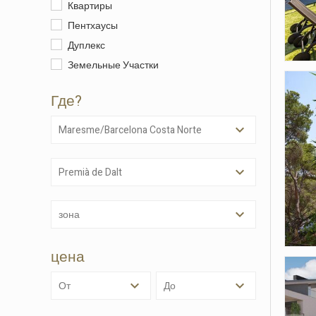
Квартиры
Пентхаусы
Дуплекс
Земельные Участки
Где?
Maresme/Barcelona Costa Norte
Premià de Dalt
Изме
зона
Техни
Этот в
цена
целью 
их уста
возможн
от
до
диск, х
навигац