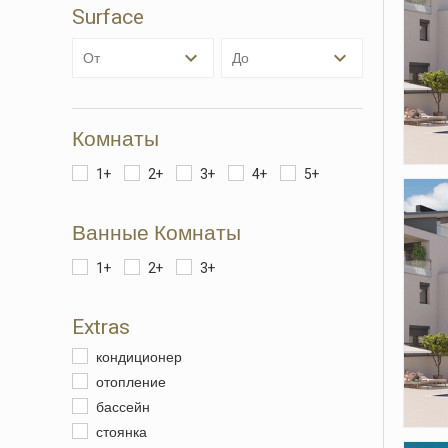
Surface
Анали
от
до
Они по
сайта.
исполь
навига
данных
Комнаты
нам со
качест
1+
2+
3+
4+
5+
продукт
Ванные Комнаты
Марке
Эти фа
1+
2+
3+
личном
просмо
отобра
Extras
кондиционер
отопление
бассейн
стоянка