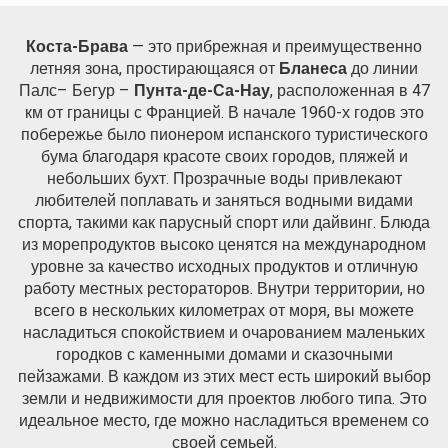
cookie, используется для измерения активности в
Интернете для разработки профилей навигации
пользователей с целью внесения улучшений на основе
Коста-Брава
— это прибрежная и преимущественно
анализа данных об использовании, сделанных
летняя зона, простирающаяся от
Бланеса
до линии
пользователями службы. Они позволяют нам сохранять
информацию о предпочтениях пользователя, чтобы
Палс– Бегур –
Пунта-де-Са-Нау
, расположенная в 47
улучшить качество наших услуг и предложить лучший
км от границы с Францией. В начале 1960-х годов это
опыт с помощью рекомендуемых продуктов.
побережье было пионером испанского туристического
бума благодаря красоте своих городов, пляжей и
Маркетинг и реклама
небольших бухт. Прозрачные воды привлекают
любителей поплавать и заняться водными видами
Эти файлы cookie используются для хранения
спорта, такими как парусный спорт или дайвинг. Блюда
информации о предпочтениях и личном выборе
пользователя путем постоянного наблюдения за его
из морепродуктов высоко ценятся на международном
привычками просмотра. Благодаря им мы можем
уровне за качество исходных продуктов и отличную
узнать привычки просмотра на веб-сайте и отображать
рекламу, связанную с профилем просмотра
работу местных рестораторов. Внутри территории, но
пользователя.
всего в нескольких километрах от моря, вы можете
насладиться спокойствием и очарованием маленьких
городков с каменными домами и сказочными
пейзажами. В каждом из этих мест есть широкий выбор
земли и недвижимости для проектов любого типа. Это
идеальное место, где можно насладиться временем со
своей семьей.