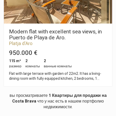
Изменить куки
Modern flat with excellent sea views, in
Puerto de Playa de Aro.
Технический и функциональный
Всегда активный
Platja d'Aro
Этот веб-сайт использует собственные файлы cookie
950.000 €
для сбора информации с целью улучшения наших
услуг. Если вы продолжите просмотр, вы соглашаетесь
115 m²
2
2
с их установкой. Пользователь имеет возможность
размер
комнаты
ванные комнаты
настроить свой браузер, имея возможность, если он
того пожелает, предотвратить их установку на свой
Flat with large terrace with garden of 22m2. It has a living-
жесткий диск, хотя он должен помнить, что такое
dining room with fully equipped kitchen, 2 bedrooms, 1
действие может вызвать трудности при навигации по
веб-сайту.
bathroom with bathtub, 1 bathroom with shower. Quiet area,
ideal as a first or second residence. Parking space and
storage room included in the price.
вы просматриваете
1 Квартиры для продажи на
Аналитика и персонализация
Costa Brava
что у нас есть в нашем портфолио
Они позволяют отслеживать и анализировать
недвижимости.
поведение пользователей этого веб-сайта.
Информация, собранная с помощью этого типа файлов