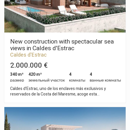
New construction with spectacular sea
views in Caldes d'Estrac
Caldes d'Estrac
2.000.000 €
340 m²
420 m²
4
4
размер
земельный участок
комнаты
ванные комнаты
Caldes d’Estrac, uno de los enclaves más exclusivos y
reservados de la Costa del Maresme, acoge esta
extraordinaria residencia contemporánea concebida para
quienes valoran la arquitectura, la privacidad y una conexión
permanente con el Mediterráneo. Situada en la prestigiosa
urbanización Torre Vella, la propiedad se alza sobre una
posición dominante desde la que se despliegan unas
excepcionales vistas panorámicas al mar, integrando el