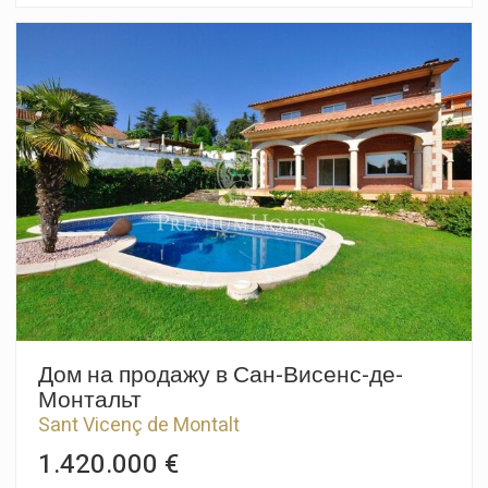
Хорошо организованные пространства, соединённые с
улицей, делают дом светлым и позволяют наслаждаться
приятным климатом Маресме круглый год. Жильё
распределено на два этажа: •Первый этаж: прихожая,
гостиная-столовая на двух уровнях, кухня-офис, ванная
комната и спальня. •Второй этаж: четыре дополнительные
спальни и люкс с выходом на уютную террасу. На улице
есть очаровательная летняя веранда с барбекю,
окружённая зеленью и рядом с бассейном. Вторая
веранда, с выходом из гостиной, предлагает идеальное
место для отдыха. Дом также оснащён электрическими
ставнями, периметральной сигнализацией и другими
удобствами, которые делают его очень полноценным
вариантом.
Дом на продажу в Сан-Висенс-де-
Монтальт
Sant Vicenç de Montalt
1.420.000 €