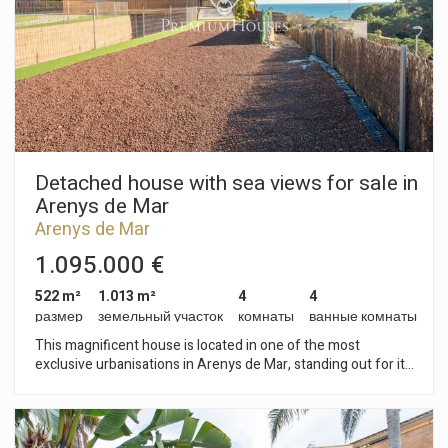
golf, as we have several golf courses in the surroundings. It is
a great opportunity for investors. Leased until June 2025
Detached house with sea views for sale in
Arenys de Mar
Arenys de Mar
1.095.000 €
522 m²
1.013 m²
4
4
размер
земельный участок
комнаты
ванные комнаты
This magnificent house is located in one of the most
exclusive urbanisations in Arenys de Mar, standing out for its
generous dimensions, its luminosity and its impressive views
of the Mediterranean Sea. Built in 2005 on a corner plot of
1.013 m², the property covers a total of 522 m² distributed
over two floors. Surrounded by a beautiful garden that