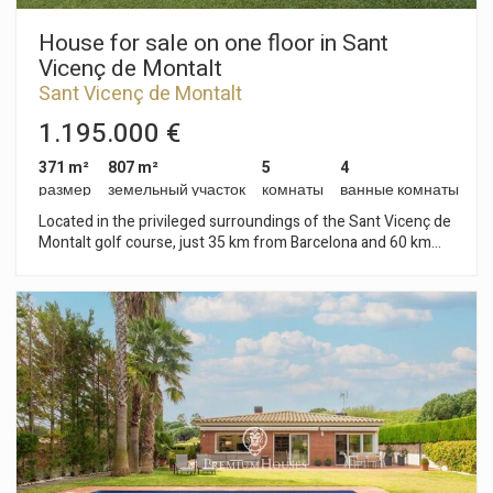
House for sale on one floor in Sant
Vicenç de Montalt
Sant Vicenç de Montalt
1.195.000 €
371 m²
807 m²
5
4
размер
земельный участок
комнаты
ванные комнаты
Located in the privileged surroundings of the Sant Vicenç de
Montalt golf course, just 35 km from Barcelona and 60 km
from Girona, this house offers a quiet life in the heart of the
North Coast of Barcelona. Surrounded by pine trees and with
sea views, it is close to the Port Balís Yacht Club, making it an
ideal option for those seeking exclusivity and serenity. The
main house, designed to combine comfort and style, is
distributed over a single floor and has a multifunctional lower
floor and a large garage. Access to the property is through a
manicured garden with a saline pool. Through the front door,
a welcoming entrance hall leads to the spacious living/dining
room, which connects seamlessly with the four bedrooms.
The master suite features a private bathroom, while the other