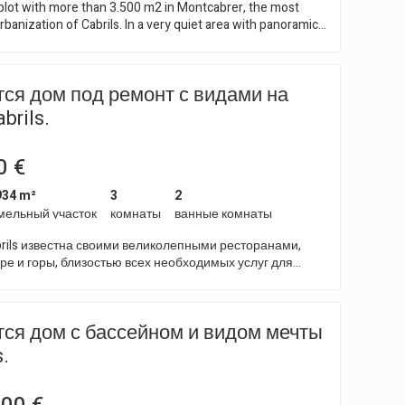
plot with more than 3.500 m2 in Montcabrer, the most
рование, огромные оконные проёмы, открытые
rbanization of Cabrils. In a very quiet area with panoramic
дизайн с немецкой гарантией качества. Это просто
 чувств!
ivate swimming pool and on a minimum plot of 1.000 m2. It
ot for a group of family or friends, in an unbeatable location
ся дом под ремонт с видами на
all day long, where both day and night you can perfectly
rofile of the mountain of Montjuïc or the lights of
brils.
0 €
934 m²
3
2
мельный участок
комнаты
ванные комнаты
rils известна своими великолепными ресторанами,
ре и горы, близостью всех необходимых услуг для
ть находится недалеко от
ils, что дает возможность разработать привлекательный
очень комфортной семейной жизни. На участке
ся дом с бассейном и видом мечты
934 м2 расположена эта одноэтажная постройка с
нями, двумя ванными комнатами и кухней. На нижнем
s.
несколько гаражей, которые нужно полностью
 или создать проект по желанию клиента, в
 от размера участка.