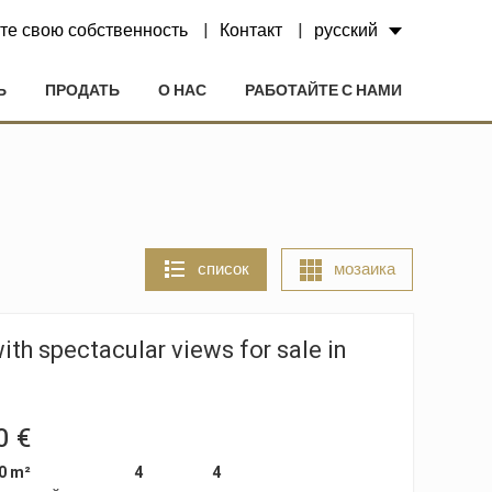
те свою собственность
Контакт
русский
Ь
ПРОДАТЬ
О НАС
РАБОТАЙТЕ С НАМИ
список
мозаика
th spectacular views for sale in
0 €
0 m²
4
4