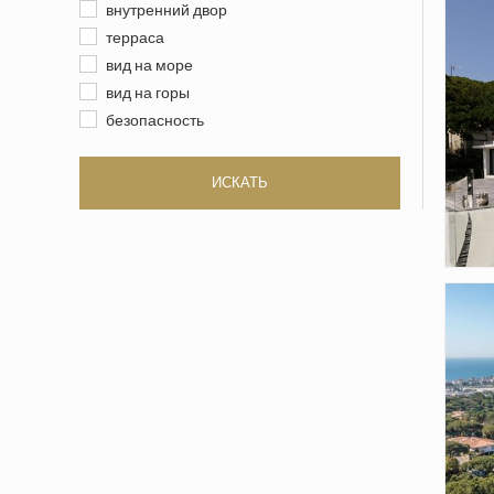
внутренний двор
терраса
вид на море
вид на горы
безопасность
ИСКАТЬ