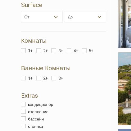
Surface
Анали
от
до
Они по
сайта.
исполь
навига
данных
Комнаты
нам со
качест
1+
2+
3+
4+
5+
продукт
Ванные Комнаты
Марке
Эти фа
1+
2+
3+
личном
просмо
отобра
Extras
кондиционер
отопление
бассейн
стоянка