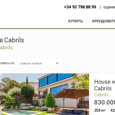
+34 93 798 88 99
оцени
КУПИТЬ
АРЕНДОВАТ
 Cabrils
brils
овать по
House wi
Cabrils
Cabrils
830.00
258 m²
42