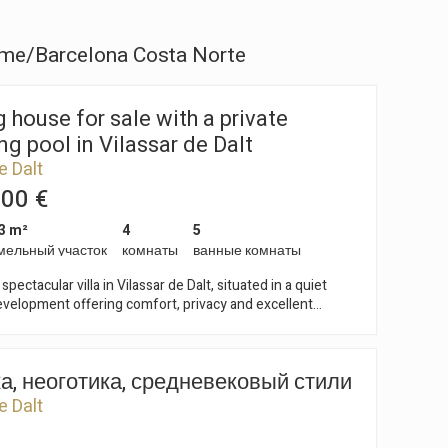
sme/Barcelona Costa Norte
 house for sale with a private
 pool in Vilassar de Dalt
e Dalt
000 €
3 m²
4
5
мельный участок
комнаты
ванные комнаты
spectacular villa in Vilassar de Dalt, situated in a quiet
evelopment offering comfort, privacy and excellent
nks to Barcelona and the Maresme coast. Due for
 the first quarter of 2025, this exclusive property is ready
 and offers the perfect blend of contemporary design,
а, неоготика, средневековый стили
ews. The property, with a floor area of 532
 designed to make the most of natural light and open
e Dalt
outh-east facing orientation allows you to enjoy the sun for
day, creating a warm and elegant atmosphere in every