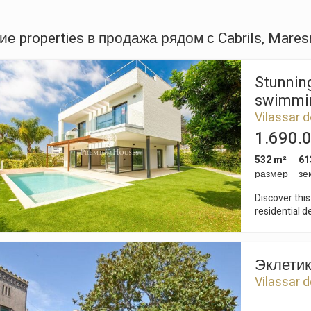
ие properties в продажа рядом с Cabrils, Mare
Stunning
swimming
Vilassar d
1.690.
532 m²
61
размер
зе
Discover this 
residential d
transport li
completion in
to move into
Эклетик
comfort and stunning sea vi
m², has been
Vilassar d
spaces. Its s
much of the 