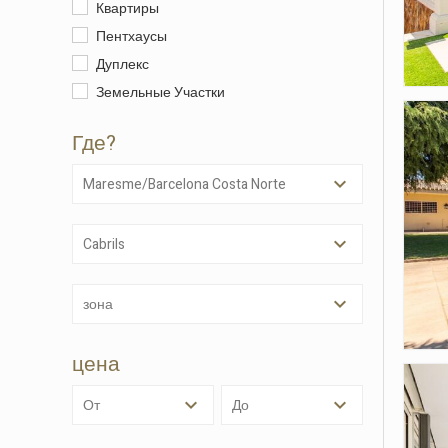
Квартиры
Пентхаусы
Дуплекс
Земельные Участки
Где?
Maresme/Barcelona Costa Norte
Cabrils
Изме
зона
Техни
Этот в
цена
целью 
их уста
возможн
от
до
диск, х
навигац