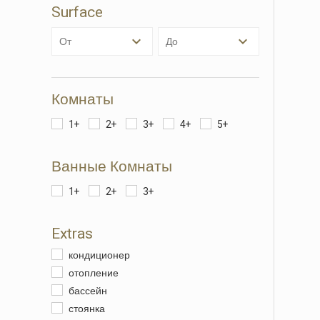
Surface
Марке
от
до
Эти фа
личном
просмо
Комнаты
отобра
1+
2+
3+
4+
5+
Ванные Комнаты
1+
2+
3+
Extras
кондиционер
отопление
бассейн
стоянка