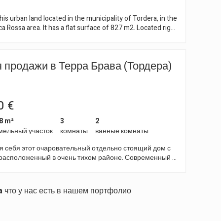
is urban land located in the municipality of Tordera, in the
ossa area. It has a flat surface of 827 m2. Located right
ermitage and the sports field, with unobstructed views in
It has all the characteristics for the projection of a single-
 The plot is prepared for connection to all services; water,
 продажи в Терра Брава (Тордера)
 Excellent location, 15 minutes from the
ктивный
s and shops, 20 minutes by car from the beach and with
 the AP-7 motorway towards Barcelona/Girona.
ии с
етесь с
имея
0 €
жесткий
и при
8 m²
3
2
мельный участок
комнаты
ванные комнаты
я себя этот очаровательный отдельно стоящий дом с
расположенный в очень тихом районе. Современный и
го веб-
ный дом состоит из двух этажей, на которых вы
еобходимые удобства и пространство. На первом
филей
йдете большую гостиную, столовую и кухню,
a
что у нас есть в нашем портфолио
е в единое открытое и светлое пространство,
ляют
дходящее для повседневной жизни и развлечений.
ть
 есть спальня и ванная комната, идеально подходящая
мых