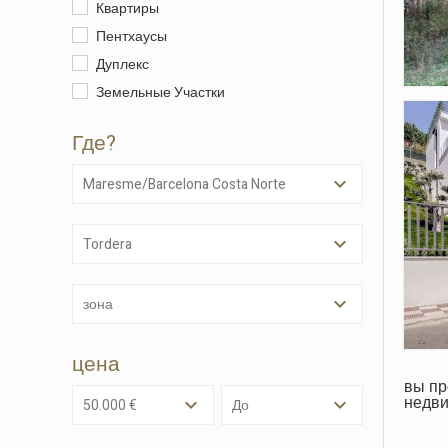
Квартиры
Пентхаусы
Дуплекс
Изме
Земельные Участки
Где?
Техни
Этот в
Maresme/Barcelona Costa Norte
целью 
их уста
возможн
диск, х
Tordera
навигац
Анали
зона
Они по
сайта.
цена
исполь
вы п
навига
недви
данных
50.000 €
до
нам со
качест
продукт