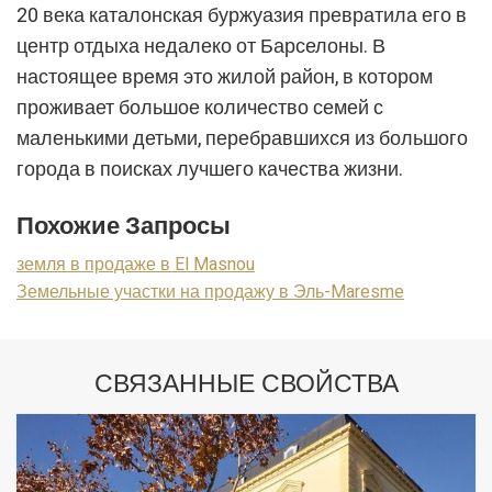
пользователями службы. Они позволяют нам сохранять
20 века каталонская буржуазия превратила его в
информацию о предпочтениях пользователя, чтобы
центр отдыха недалеко от Барселоны. В
улучшить качество наших услуг и предложить лучший
опыт с помощью рекомендуемых продуктов.
настоящее время это жилой район, в котором
проживает большое количество семей с
Маркетинг и реклама
маленькими детьми, перебравшихся из большого
Эти файлы cookie используются для хранения
города в поисках лучшего качества жизни.
информации о предпочтениях и личном выборе
пользователя путем постоянного наблюдения за его
привычками просмотра. Благодаря им мы можем
Похожие Запросы
узнать привычки просмотра на веб-сайте и отображать
рекламу, связанную с профилем просмотра
пользователя.
земля в продаже в El Masnou
Земельные участки на продажу в Эль-Maresme
СВЯЗАННЫЕ СВОЙСТВА