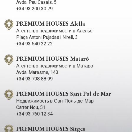
Avda. Pau Casals, 5
особую ночную атмосферу, есть великолепная веранда
+34 93 200 30 79
перед бассейном и зона барбекю - всё, чтобы
наслаждаться особенным микроклиматом Maresme в
течение всего года. Большой земельный участок, с
PREMIUM HOUSES Alella
возможностью увеличения его вдвое, поскольку
Агентство недвижимости в Алелье
владельцы предлагают купить и прилегающий участок для
Plaça Antoni Pujadas i Nirell, 3
получения в итоге самого большого садового участка в
регионе.
+34 93 540 22 22
PREMIUM HOUSES Mataró
Агентство недвижимости в Матаро
Avda. Maresme, 143
+34 93 798 88 99
PREMIUM HOUSES Sant Pol de Mar
Недвижимость в Сан-Поль-де-Мар
Carrer Nou, 51
+34 93 760 12 34
PREMIUM HOUSES Sitges