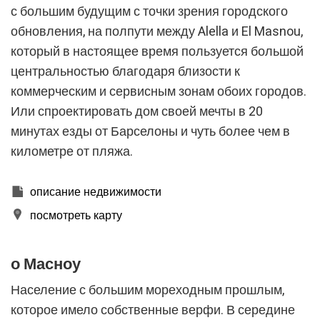
с большим будущим с точки зрения городского
Изменить куки
обновления, на полпути между Alella и El Masnou,
который в настоящее время пользуется большой
центральностью благодаря близости к
Технический и функциональный
Всегда активный
коммерческим и сервисным зонам обоих городов.
Этот веб-сайт использует собственные файлы cookie
для сбора информации с целью улучшения наших
Или спроектировать дом своей мечты в 20
услуг. Если вы продолжите просмотр, вы соглашаетесь
с их установкой. Пользователь имеет возможность
минутах езды от Барселоны и чуть более чем в
настроить свой браузер, имея возможность, если он
километре от пляжа.
того пожелает, предотвратить их установку на свой
жесткий диск, хотя он должен помнить, что такое
действие может вызвать трудности при навигации по
веб-сайту.
описание недвижимости
посмотреть карту
Аналитика и персонализация
Они позволяют отслеживать и анализировать
поведение пользователей этого веб-сайта.
о Масноу
Информация, собранная с помощью этого типа файлов
cookie, используется для измерения активности в
Население с большим мореходным прошлым,
Интернете для разработки профилей навигации
пользователей с целью внесения улучшений на основе
которое имело собственные верфи. В середине
анализа данных об использовании, сделанных