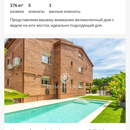
376 m²
5
3
размер
комнаты
ванные комнаты
Представляем вашему вниманию великолепный дом с
видом на юго-восток, идеально подходящий для
наслаждения солнцем и спокойствием. Расположенный в
одном из самых престижных районов Эль-Масноу, этот
дом - настоящая жемчужина в нескольких шагах от пляжа.
На первом этаже вас встречает просторная и светлая
гостиная-столовая, идеальная для того, чтобы разделить
незабываемые моменты с семьей и друзьями,
дополненная уютным камином, который добавляет тепло
и домашний уют. Кухня, независимая и функциональная,
имеет прямой выход в сад, где вы сможете наслаждаться
приятными днями на свежем воздухе. На этом этаже вы
также найдете спальню с полной ванной комнатой,
идеально подходящую для гостей или в качестве офиса.
Поднявшись на второй этаж, вы будете удивлены
четырьмя большими спальнями, все они залиты
естественным светом. Одна из этих спален - с ванной
комнатой большого размера и прекрасной частной
террасой, с которой открывается потрясающий вид на
море, а также еще одна ванная комната. На нижнем этаже