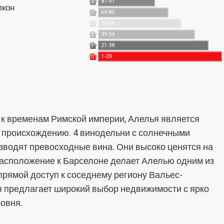
81-91
B
лкон
69-80
C
55-68
D
39-54
E
21-38
F
1-20
G
к временам Римской империи, Алелья является
о происхождению. 4 винодельни с солнечными
зводят превосходные вина. Они высоко ценятся на
расположение к Барселоне делает Алелью одним из
прямой доступ к соседнему региону Вальес-
я предлагает широкий выбор недвижимости с ярко
овня.