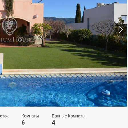
нить куки
ческий и функциональный
Всегда а
еб-сайт использует собственные файлы cookie для сбора информац
улучшения наших услуг. Если вы продолжите просмотр, вы соглаша
новкой. Пользователь имеет возможность настроить свой браузер, 
ость, если он того пожелает, предотвратить их установку на свой 
отя он должен помнить, что такое действие может вызвать трудност
сток
Комнаты
Ванные Комнаты
ии по веб-сайту.
6
4