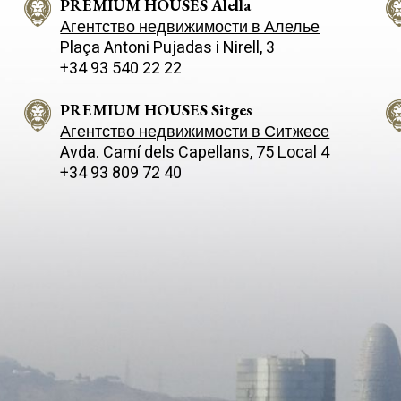
 получаешь удовольствие от
PREMIUM HOUSES Alella
Каталонии. В доме простор
рной прихожей двойной
помещения, великолепное
Агентство недвижимости в Алелье
 с отменной лестницей с
освещение, которое заливае
Plaça Antoni Pujadas i Nirell, 3
ыми перилами,
его комнаты дневным светом
+34 93 540 22 22
енными по индивидуальному
большой участок с красивым
 На основном этаже есть
бассейном – все это придае
ая гостиная – столовая с
уникальности этой недвижим
PREMIUM HOUSES Sitges
ми оконными проёмами,
Costa Barcelona - это часть
Агентство недвижимости в Ситжесе
ыми в сад и залитыми
Барселоны, обращенная к м
Avda. Camí­ dels Capellans, 75 Local 4
ным светом, есть ещё
160 км береговой линии, 111
+34 93 809 72 40
кая гостиная с камином,
пляжами и 16 пристанями дл
я отлично подходит для
Это длинная узкая полоса з
 вечеров, откуда можно
между морем и горами, с бо
ать завораживающие закаты
2.500 солнечными часами в г
м на море. Большая
очень мягким климатом в л
ованная кухня рассчитана на
время года. Его близость к
век и разделена с садом
Барселоне позволяет вам
жными дверями, которые
пользоваться всем, что пред
во внешнюю летнюю
его городской центр ежеднев
ю, на веранду. Кроме того, на
48000 магазинов,
есть двухместная спальня с
космополитическая и
 комнатой, что идеально для
многокультурная атмосфера
 Пристройка к кухне имеет
исключительное и творческо
рную зону прачечной,
гастрономическое разнообра