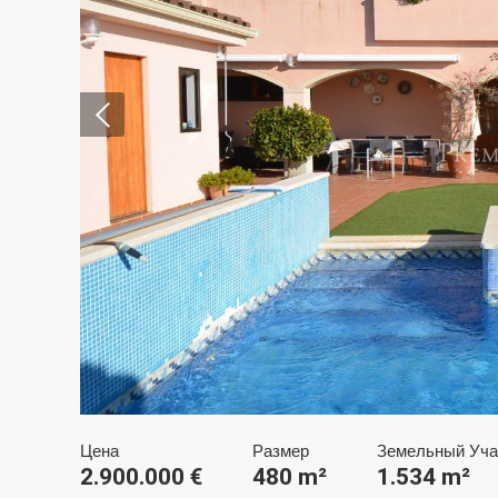
Изме
Техни
Этот в
целью 
их уста
возможн
диск, х
Цена
Размер
Земельный Уча
навигац
2.900.000 €
480 m²
1.534 m²