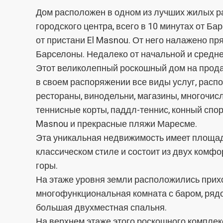
Анали
Дом расположен в одном из лучших жилых рай
Они по
городского центра, всего в 10 минутах от Бар
сайта.
от пристани El Masnou. От него налажено 
исполь
навига
Барселоны. Недалеко от начальной и средне
данных
нам со
Этот великолепный роскошный дом на прода
качест
продукт
в своем распоряжении все виды услуг, расп
рестораны, винодельни, магазины, многочис
Марке
теннисные корты, паддл-теннис, конный спор
Эти фа
Masnou и прекрасные пляжи Маресме.
личном
Эта уникальная недвижимость имеет площадь
просмо
отобра
классическом стиле и состоит из двух комф
горы.
На этаже уровня земли расположились прихо
многофункциональная комната с баром, ряд
большая двухместная спальня.
На верхнем этаже этого роскошного комплек