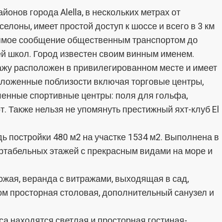
тика и персонализация
онов города Alella, в нескольких метрах от
зволяют отслеживать и анализировать поведение пользователей это
селоны, имеет простой доступ к шоссе и всего в 3 км
 Информация, собранная с помощью этого типа файлов cookie,
прямое сообщение общественным транспортом до
зуется для измерения активности в Интернете для разработки про
ции пользователей с целью внесения улучшений на основе анализа
й школ. Город известен своим винным именем.
 об использовании, сделанных пользователями службы. Они позво
хранять информацию о предпочтениях пользователя, чтобы улучши
жу расположен в привилегированном месте и имеет
во наших услуг и предложить лучший опыт с помощью рекомендуе
ов.
оложенные поблизости включая торговые центры,
ленные спортивные центры: поля для гольфа,
тинг и реклама
т. Также нельзя не упомянуть престижный яхт-клуб El
йлы cookie используются для хранения информации о предпочтени
 выборе пользователя путем постоянного наблюдения за его прив
 постройки 480 м2 на участке 1534 м2. Выполнена в
тра. Благодаря им мы можем узнать привычки просмотра на веб-са
жать рекламу, связанную с профилем просмотра пользователя.
ортабельных этажей с прекрасным видами на море и
Сохранить настройки
Принять все
жая, веранда с витражами, выходящая в сад,
ом просторная столовая, дополнительный санузел и
са находятся светлая и просторная гостиная-