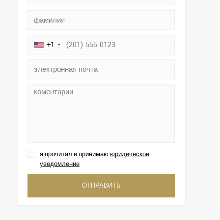
+1
ктивный
я прочитал и принимаю
юридическое
ии с
уведомление
етесь с
имея
жесткий
ОТПРАВИТЬ
и при