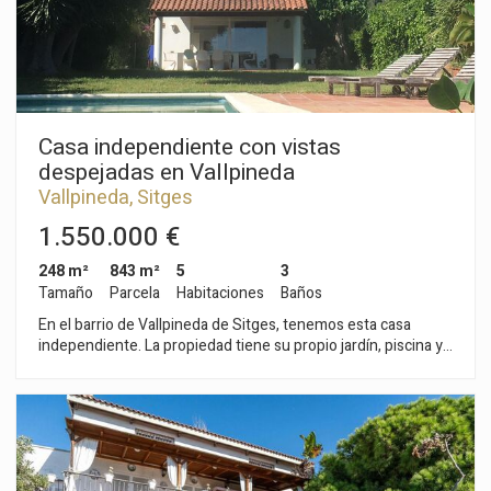
cercanía a escuelas internacionales. El acceso a la autopista C-
32 en dirección Barcelona y su aeropuerto es muy fácil y
rápido.
Casa independiente con vistas
despejadas en Vallpineda
Vallpineda, Sitges
1.550.000 €
248 m²
843 m²
5
3
Tamaño
Parcela
Habitaciones
Baños
En el barrio de Vallpineda de Sitges, tenemos esta casa
independiente. La propiedad tiene su propio jardín, piscina y
terrazas. La casa tiene un garaje con capacidad para dos
coches. La vivienda está orientada a sur y tiene vistas
despejadas. La propiedad se divide en tres plantas. En la
planta baja, tenemos la zona de día compuesta por un amplio
y luminoso salón-comedor con acceso al jardín y a su piscina.
Seguidamente, hay una cocina independiente, una habitación