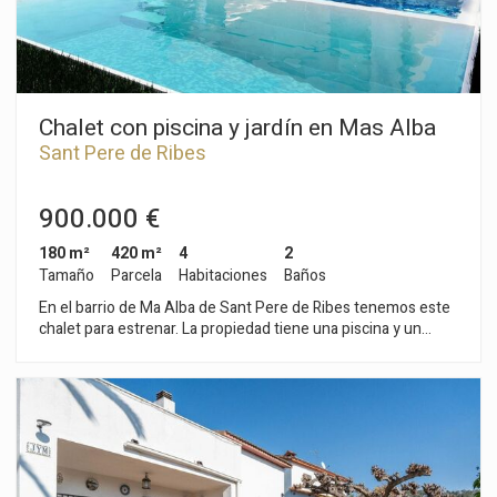
Chalet con piscina y jardín en Mas Alba
Sant Pere de Ribes
900.000 €
180 m²
420 m²
4
2
Tamaño
Parcela
Habitaciones
Baños
En el barrio de Ma Alba de Sant Pere de Ribes tenemos este
chalet para estrenar. La propiedad tiene una piscina y un
jardín. La vivienda está orientada a sur. Accediendo la casa,
nos encontramos con la zona de día. La misma está
compuesta por un salón comedor con salida al jardín y a la
piscina. Al lado, tenemos una cocina americana y un baño
completo. La zona de noche se compone de cuatro
habitaciones dobles, una en suite. Todos los dormitorios
tienen salida a una terraza. La casa dispone de un parking en