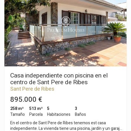
piscina. En la primera planta tenemos la zona de día que se
compone de un salón-comedor con salida a una terraza.
Seguidamente, encontramos una cocina independiente, una
habitación individual y un aseo que da servicio a toda la planta.
En la segunda planta tenemos la zona de noche que se
compone de de dos habitaciones dobles, una en suite con
salida a una gran terraza. Encontramos también una
habitación individual y un baño completo. La propiedad está
ubicada en el centro de Sant Pere de Ribes. Es una zona con
cercanía a todos los servicios esenciales y de fáil y rápido
acceso a la autopista C-32 en dirección Barcelona y su
aeropuerto.
Casa independiente con piscina en el
centro de Sant Pere de Ribes
Sant Pere de Ribes
895.000 €
258 m²
513 m²
5
3
Tamaño
Parcela
Habitaciones
Baños
En el centro de Sant Pere de Ribes tenemos est casa
independiente. La vivienda tiene una piscina, jardín y un garaje