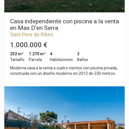
Casa independiente con piscina a la venta
en Mas D'en Serra
Sant Pere de Ribes
1.000.000 €
232 m²
1.270 m²
4
3
Tamaño
Parcela
Habitaciones
Baños
Moderna casa a la venta a cuatro vientos con piscina privada,
construida con un diseño moderno en 2012 de 230 metros
construidos en parcela de 1270 metros. Ubicada en una zona
muy tranquila de la zona residencial de Mas d'en Serra. Se
compone de 3 plantas, tiene 4 habitaciones dobles y 3 baños,
con un amplio garaje para 2 vehículos y piscina privada. Al
acceder a la vivienda nos encontramos con un amplio salón
comedor comunicado con la cocina de diseño moderno y
vanguardista, ambas estancias tienen acceso directo al jardín
y a la piscina. En ésta misma planta se encuentran 3
habitaciones dobles, una de ellos con baño en suite, y otro
baño. En la planta superior accedemos a lo que podría ser la