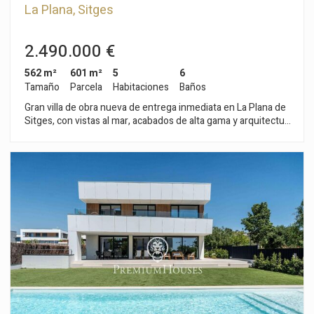
La Plana, Sitges
2.490.000 €
562 m²
601 m²
5
6
Tamaño
Parcela
Habitaciones
Baños
Gran villa de obra nueva de entrega inmediata en La Plana de
Sitges, con vistas al mar, acabados de alta gama y arquitectura
contemporánea firmada por un reconocido estudio de
arquitectura local. Ubicada en una de las zonas residenciales
más cotizadas de Sitges, a 1,2 km de la playa y 2 km del
centro, esta propiedad orientada al sur ofrece 561 m²
construidos interiores sobre una parcela con jardín privado y
piscina. La vivienda dispone de 5 dormitorios, 6 baños —2 de
ellos en suite—, dos salas polivalentes y dependencias
auxiliares. En la planta sótano, un garaje privado de 162 m²
con capacidad para hasta 6 vehículos conecta mediante
ascensor con todas las plantas, incluido el rooftop. La
arquitectura prioriza la entrada de luz natural y la conexión
entre interior y exterior mediante grandes superficies
acristaladas y una distribución fluida. El jardín de 439 m²
incorpora distintas zonas de descanso junto a la piscina,