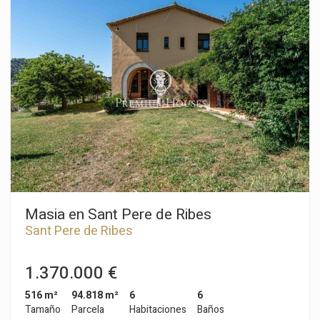
compone de un salón-comedor y una cocina independiente.
Desde el salón se accede a una terraza conectada a su vez al
jardín y a la calle. Finalmente, un aseo da servicio a la planta
baja. En la planta superior encontramos la zona de noche. La
misma se compone de tres habitaciones dobles y una
individual. Dos baños completos dan servicio a todos loa
dormitorios. El adosado cuenta con un trastero y una zona de
lavandería. La comunidad cuenta con jardines y una piscina
comunitaria El barrio de Vallpineda de Sant Pere de Ribes se
caracteriza por contar con seguridad 24 horas y por disfrutar
de mucha tranquilidad durante el año. Adicionalmente, en el
barrio encontramos el prestigioso colegio BSB (British School
of Barcelona) y una zona social con piscina y campos de
tennis.
Masia en Sant Pere de Ribes
Sant Pere de Ribes
1.370.000 €
516 m²
94.818 m²
6
6
Tamaño
Parcela
Habitaciones
Baños