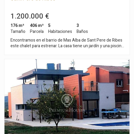
1.200.000 €
176 m²
406 m²
5
3
Tamaño
Parcela
Habitaciones
Baños
Encontramos en el barrio de Mas Alba de Sant Pere de Ribes
este chalet para estrenar. La casa tiene un jardín y una piscina
privada. En la planta baja está la zona de día. La misma está
compuesta por una cocina con isla y un salón comedor con
acceso al jardín y a la piscina. A continuación, hay una
habitación doble y un baño completo que da servicio a toda la
planta. En la primera planta se encuentra la zona de noche. Se
compone de una habitación en suite con su propio vestidor,
dos habitaciones dobles y un baño completo. La casa dispone
de un parking en el patio de entrada de la propiedad. La fecha
de entrega de la vivienda está prevista para el primer
trimestre del año 2025. La zona de Mas Alba se caracteriza
por encontrarse muy cerca del parque natural del Garraf y por
su gran tranquilidad. Todo ello sin renunciar a una muy buena
comunicación con Sitges y la autopista C-32 de acceso a
Barcelona y el aeropuerto del Prat.