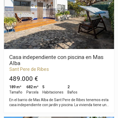
el patio de entrada de la vivienda. La fecha de entrega de la
propiedad está prevista para el año 2026. La zona de Mas
Alba se caracteriza por encontrarse muy cerca del parque
natural del Garraf y por su gran tranquilidad. Todo ello sin
renunciar a una muy buena comunicación con Sitges y la
autopista C-32 de acceso a Barcelona y el aeropuerto del Prat.
Casa independiente con piscina en Mas
Alba
Sant Pere de Ribes
489.000 €
189 m²
682 m²
5
2
Tamaño
Parcela
Habitaciones
Baños
En el barrio de Mas Alba de Sant Pere de Ribes tenemos esta
casa independiente con jardín y piscina. La vivienda tiene un
garaje para un coche y un trastero. La propiedad se divide en
dos plantas. En la planta baja tenemos un salón-comedor con