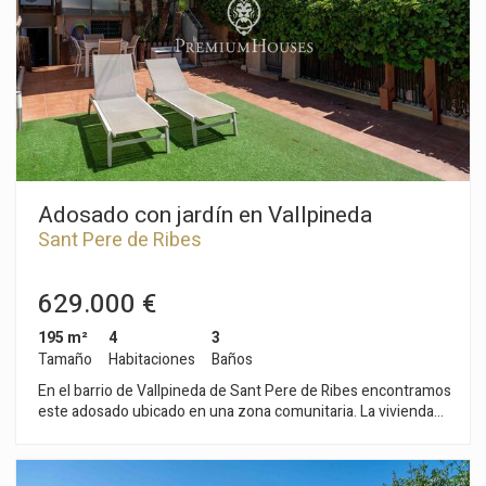
parte trasera de la vivienda, encontramos un apartamento
independiente. El ultimo se compone de un salón-comedor y
una cocina abierta. Desde ambos espacios se accede a una
terraza con acceso a la piscina. Seguidamente, hay una
habitación doble y otra individual. Finalmente, hay un baño
completo. La vivienda dispone también de un trastero y una
zona de lavadero. La propiedad está ubicada en el centro de
Sant Pere de Ribes. Es una zona con cercanía a todos los
servicios esenciales y de fácil y rápido acceso a la autopista C-
32 en dirección Barcelona y su aeropuerto.
Adosado con jardín en Vallpineda
Sant Pere de Ribes
629.000 €
195 m²
4
3
Tamaño
Habitaciones
Baños
En el barrio de Vallpineda de Sant Pere de Ribes encontramos
este adosado ubicado en una zona comunitaria. La vivienda
cuenta con orientación a sur. Además, tiene un garaje con
capacidad para un coche. El adosado se divide en dos plantas.
La planta baja cuenta con la zona de día. La misma se