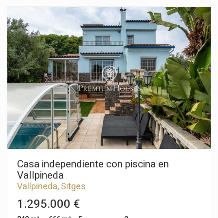
está orientada a sur y tiene vistas despejadas. La propiedad
se divide en tres plantas. En la planta baja, tenemos la zona de
día compuesta por un salón-comedor con salida a la piscina y
al jardín. Seguidamente, tenemos una cocina independiente
con acceso a una terraza con barbacoa y un lavadero aparte.
Finalmente, hay una habitación doble con ducha y un aseo. En
la segunda planta, está la zona de noche compuesta por cinco
habitaciones dobles, una en suite, y un baño completo. En la
tercera planta, encontramos na buhardilla de gran espacio con
salida a un solarium con vistas despejadas al mar. El barrio de
Vallpineda de Sitges es una zona tranquila al año, con
seguridad las 24 horas y cercanía a escuelas internacionales.
El acceso a la autopista C-32 en dirección Barcelona y su
aeropuerto es muy fácil y rápido.
Casa independiente con piscina en
Vallpineda
Vallpineda, Sitges
1.295.000 €