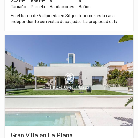
242 m²
666 m²
5
3
Tamaño
Parcela
Habitaciones
Baños
En el barrio de Vallpineda en Sitges tenemos esta casa
independiente con vistas despejadas. La propiedad está
orientada a sur y tiene una piscina, un jardín y un garaje con
capacidad para un coche. La vivienda se divide en tres plantas.
En la planta baja tenemos un salón-comedor con salida a una
gran terraza que accede al jardín y a la piscina. Seguidamente,
hay una cocina independiente con lavadero y un trastero.
Desde la misma se accede a una terraza con una barbacoa.
Además, en la misma planta, tenemos una habitación doble y
un baño completo. En la primera planta, tenemos dos
habitaciones dobles, una en suite con salida a una terraza con
vistas al mar. Un baño completo da servicio a la segunda
habitación doble. En el sótano tenemos otras dos
habitaciones dobles, un aseo y una bodega. Todas las
habitaciones tienen armarios empotrados. La piscina está
cubierta, hay un parking boxer con capacidad para un coche,
pero dentro de la casa hay espacio bastante para aparcar tres
coches más. El barrio de Vallpineda de Sitges es una zona
tranquila al año, con seguridad las 24 horas y cercanía a
escuelas internacionales. El acceso a la autopista C-32 en
dirección Barcelona y su aeropuerto es muy fácil y rápido.
Gran Villa en La Plana