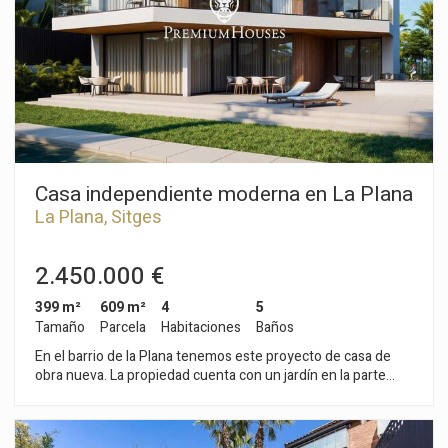
bicicletas y un lavadero. La fecha de entrega de la casa está
prevista para Junio 2026. El barrio de La Plana de Sitges es
una zona residencial tranquila cercana a los servicios
esenciales. Todo ello sin renunciar a estar a poca distancia
caminando del centro.
Casa independiente moderna en La Plana
La Plana, Sitges
2.450.000 €
399 m²
609 m²
4
5
Tamaño
Parcela
Habitaciones
Baños
En el barrio de la Plana tenemos este proyecto de casa de
obra nueva. La propiedad cuenta con un jardín en la parte
trasera y una piscina orientados a sur. La casa dispone de un
garaje con una capacidad para cuatro coches. La propiedad se
divide en tres plantas. En la planta baja tenemos un gran