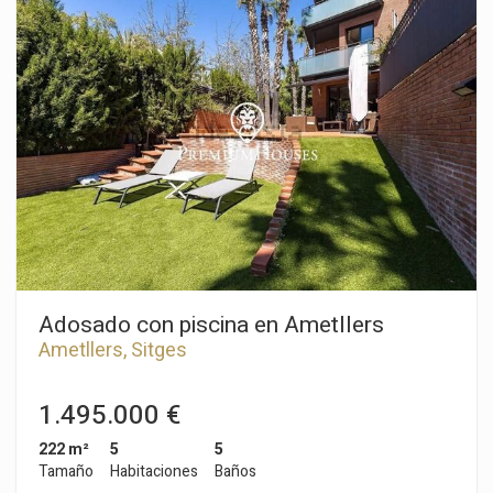
salón-comedor y una cocina americana. Desde ambas salas
hay una salida a una gran terraza. En la misma planta hay una
habitación doble en suite y un aseo de cortesía. En la primera
planta tenemos la zona de noche que se compone de una
habitación principal en suite con vestidor, dos habitaciones
dobles y un baño completo. Desde todas las habitaciones hay
acceso a una terraza. En el sótano hay una gran sala diáfana,
un lavadero y un garaje con una capacidad para cuatro coches,
así como un punto de carga para coches eléctricos. El barrio
de La Plana de Sitges es una zona residencial tranquila
cercana a los servicios esenciales. Todo ello sin renunciar a
estar a poca distancia caminando del centro.
Adosado con piscina en Ametllers
Ametllers, Sitges
1.495.000 €
222 m²
5
5
Tamaño
Habitaciones
Baños