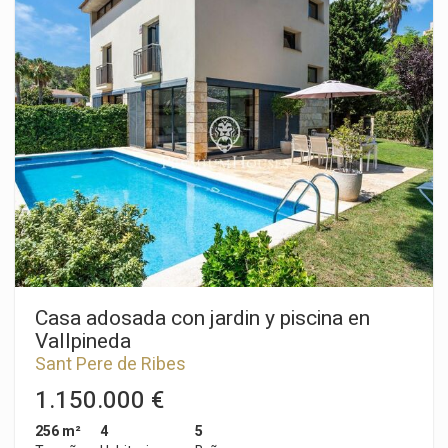
chimenea y al lado hay una cocina independiente.
Seguidamente nos encontramos con una habitación doble y
un baño completo. En la primera planta tenemos cuatro
habitaciones dobles y un baño completo. Todos los
dormitorios tienen armarios empotrados. Desde el pasillo de
la misma planta se accede a una gran terraza con vistas
despejadas. El barrio de Mas Alba de Sant Pere de Ribes es
conocido por su tranquilidad y su ubicación con respecto al
parque natura del Garraf. Además se encuentra a 5 minutos
de Sitges en coche.
Casa adosada con jardin y piscina en
Vallpineda
Sant Pere de Ribes
1.150.000 €
256 m²
4
5