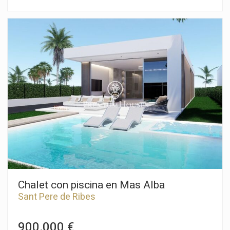
con capacidad para cinco coches. La casa goza de mucha luz
natural y de vistas despejadas. La vivienda se divide en dos
plantas. En la planta baja hay un salón-comedor con salida a la
terraza y al jardín. Seguidamente, tenemos una cocina office
también con salida a una terraza y al jardín. Al lado, tenemos
tres habitaciones dobles, una en suite y un baño completo. En
la primera planta, tenemos una buhardilla de gran tamaño. Se
compone de un pequeño salón con chimenea, dos
habitaciones habitaciones dobles y un baño completo. Desde
la buhardilla se accede a una terraza con vistas despejadas. La
propiedad está ubicada en el centro de Sant Pere de Ribes. Es
una zona con cercanía a todos los servicios esenciales y de
fáil y rápido acceso a la autopista C-32 en dirección Barcelona
y su aeropuerto.
Chalet con piscina en Mas Alba
Sant Pere de Ribes
900.000 €