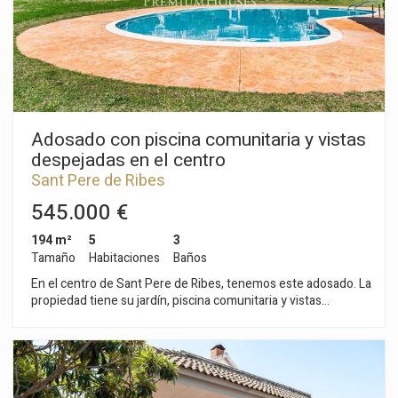
propiedad tiene en el porche de entrada una zona para
aparcar dos coche. La fecha e entrega de esta vivienda está
prevista para junio 2026. La zona de Mas Alba se caracteriza
por encontrarse muy cerca del parque natural del Garraf y por
su gran tranquilidad. Todo ello sin renunciar a una muy buena
comunicación con Sitges y la autopista C-32 de acceso a
Barcelona y el aeropuerto del Prat.
Adosado con piscina comunitaria y vistas
despejadas en el centro
Sant Pere de Ribes
545.000 €
194 m²
5
3
Tamaño
Habitaciones
Baños
En el centro de Sant Pere de Ribes, tenemos este adosado. La
propiedad tiene su jardín, piscina comunitaria y vistas
despejadas. La casa goza de mucha luz natural y tiene un
garaje con capacidad para dos coches, lavandería y trastero.
La propiedad se divide en tres plantas. Se accede a la casa
desde la planta baja compuesta de un espacio diáfano con
acceso al jardín que lleva hacia la zona comunitaria con