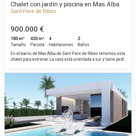
Chalet con jardín y piscina en Mas Alba
Sant Pere de Ribes
900.000 €
180 m²
420 m²
4
2
Tamaño
Parcela
Habitaciones
Baños
En el barrio de Mas Alba de Sant Pere de Ribes tenemos esta
chalet para estrenar. La casa está orientada a sur y tiene jardín
y piscina. La vivienda se reparte en una sola planta. Se
compone de una zona de día con un salón-comedor con
acceso al jardín y a la piscina. Seguidamente, tenemos una
cocina americana y un baño completo. La zona noche se
compone de en cuatro habitaciones dobles, una en suite.
Todos los dormitorios tienen acceso a una terraza. La
propiedad tiene en el porche de entrada una zona para
aparcar un coche. La fecha e entrega de esta vivienda está
prevista para el año 2026. La zona de Mas Alba se caracteriza
por encontrarse muy cerca del parque natural del Garraf y por
su gran tranquilidad. Todo ello sin renunciar a una muy buena
comunicación con Sitges y la autopista C-32 de acceso a
Barcelona y el aeropuerto del Prat.