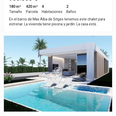
180 m²
420 m²
4
2
Tamaño
Parcela
Habitaciones
Baños
En el barrio de Mas Alba de Sitges tenemos este chalet para
estrenar. La vivienda tiene piscina y jardín. La casa está
orientada a sur. La propiedad se compone de una zona de día
con un salón-comedor con chimenea y salida a la terraza
dando acceso a la piscina y a la zona chill out. Seguidamente,
tenemos una cocina americana y un baño completo. La zona
de noche incluye cuatro habitaciones dobles, una en suite.
Todos los dormitorios tienen salida a una terraza. La casa
dispone de un parking en el patio de entrada de la vivienda. La
fecha de entrega de la propiedad está prevista para el año
2026. La zona de Mas Alba se caracteriza por encontrarse
muy cerca del parque natural del Garraf y por su gran
tranquilidad. Todo ello sin renunciar a una muy buena
comunicación con Sitges y la autopista C-32 de acceso a
Barcelona y el aeropuerto del Prat.