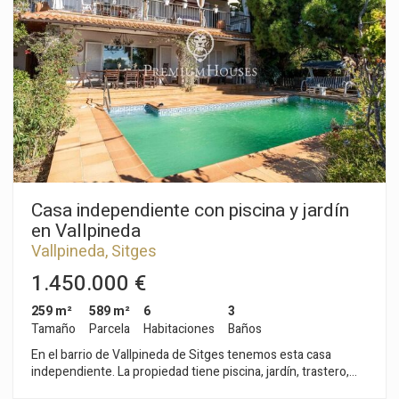
simple y un baño. En la primera planta tenemos la zona de
noche que se compone de tres habitaciones simples, desde
dos de ellas se accede a un balcón. Finalmente, hay un baño
completo que da servicio a todas las habitaciones. En la
segunda planta, tenemos una buhardilla en suite con armarios
empotrados. Desde la suite se accede a una terraza con
vistas despejadas al mar. El sótano, se compone de un garaje
con capacidad para dos coches y un trastero. El barrio de
Vallpineda de Sitges es una zona tranquila al año, con
seguridad las 24 horas y cercanía a escuelas internacionales.
El acceso a la autopista C-32 en dirección Barcelona y su
aeropuerto es muy fácil y rápido.
Casa independiente con piscina y jardín
en Vallpineda
Vallpineda, Sitges
1.450.000 €
259 m²
589 m²
6
3
Tamaño
Parcela
Habitaciones
Baños
En el barrio de Vallpineda de Sitges tenemos esta casa
independiente. La propiedad tiene piscina, jardín, trastero,
bodega y un garaje para capacidad de dos coches. La vivienda