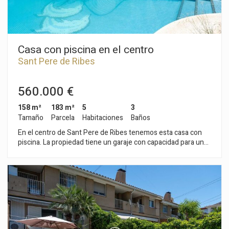
Casa con piscina en el centro
Sant Pere de Ribes
560.000 €
158 m²
183 m²
5
3
Tamaño
Parcela
Habitaciones
Baños
En el centro de Sant Pere de Ribes tenemos esta casa con
piscina. La propiedad tiene un garaje con capacidad para un
coche. La vivienda se divide en dos plantas. En la planta baja,
encontramos la zona de día compuesta por un salón-comedor
con salida a una terraza y acceso a la piscina y un espacio
barbacoa. Seguidamente, hay una cocina independiente, una
zona de lavadero y un aseo. En la primera planta,
encontramos la zona de noche compuesta por tres
habitaciones dobles, todas exteriores y un baño completo.
Todos los dormitorios tienen armarios empotrados. En la