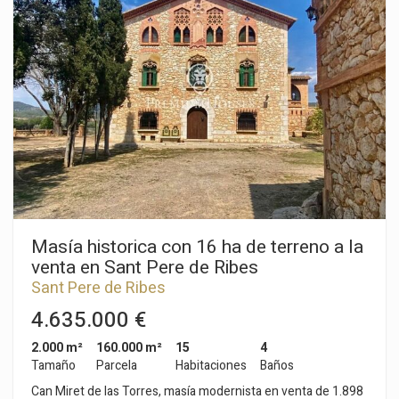
piscina y zona de huerto y arboles frutales. En la segunda
planta encontramos distribuidor con gran armario empotrado,
dos habitaciones dobles ,baño completo bañera y plato ducha.
Dispone de garaje para 2 coches con entrada de la calle,
puerta automática, almacén, dos trasteros uno en la zona de
la piscina y otro en la zona del garaje. Todas las habitaciones
constan de armarios empotrados, suelo de gres rústico en
todo el chalet , carpintería de aluminio, persianas eléctricas y
luces regulables en toda la vivienda. La urbanización Mas d'en
Serra, zona residencial muy bien comunicada, a pocos
minutos de los centros comerciales,Centros deportivos,
colegios Internacionales como Bel-Air ,Olive Tree o Richmond,
muy próxima a la playa , 5 minutos de Sitges y 30 minutos del
Aeropuerto.
Masía historica con 16 ha de terreno a la
venta en Sant Pere de Ribes
Sant Pere de Ribes
4.635.000 €
2.000 m²
160.000 m²
15
4
Tamaño
Parcela
Habitaciones
Baños
Can Miret de las Torres, masía modernista en venta de 1.898