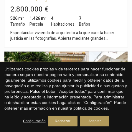
2.800.000 €
526 m²
1.426 m²
4
7
Tamaño
Parcela
Habitaciones
Baños
Espectacular vivienda de arquitecto a la que cuesta hacer
justicia en las fotografías. Abierta mediante grandes
ventanales y paredes de cristal a unas vistas magníficas sobre
el mar y el golf, con los últimos avances de domótica y
eficiencia energética, de techos muy altos y espacios de
grandes dimensiones, se diseñó para una familia que busque
una casa moderna, de gran privacidad y tranquilidad y a la vez,
Utilizamos cookies propias y de terceros para hacer funcionar de
cerca del centro de Sitges. Desde la planta de calle se accede
manera segura nuestra página web y personalizar su contenido.
a un parking con capacidad al menos para 3 coches. La zona
Igualmente, utilizamos cookies para medir y obtener datos de la
de entrada puede además alojar 4 o 5 vehículos de invitados.
navegación que realiza y para ajustar la publicidad a sus gustos y
En esta planta también se encuentra un lavadero, con
preferencias. Pulse el botón "Aceptar todas" para confirmar que
lavadora, secadora y armarios suficientes para alojar la colada
ha leído y aceptado la información presentada. Para administrar
de una gran familia. En esta planta se aloja también todas el
o deshabilitar estas cookies haga click en "Configuración". Puede
cuarto de máquinas de la casa y de la piscina: calefacción por
obtener más información en nuestra
política de cookies
.
aerotérmia, purificador de agua, descalcificador... Se accede a
la primera planta mediante ascensor por unas cómodas
Configuración
Rechazar
Aceptar
escaleras por el lateral izquierdo de la vivienda, donde se
encuentra un amplio y luminoso salón-comedor a doble altura