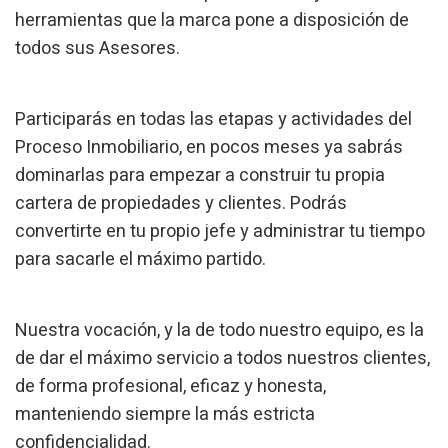
herramientas que la marca pone a disposición de
todos sus Asesores.
Participarás en todas las etapas y actividades del
Proceso Inmobiliario, en pocos meses ya sabrás
dominarlas para empezar a construir tu propia
cartera de propiedades y clientes. Podrás
convertirte en tu propio jefe y administrar tu tiempo
Modificar cookies
para sacarle el máximo partido.
Técnicas y funcionales
Siempre activas
Nuestra vocación, y la de todo nuestro equipo, es la
Este sitio web utiliza Cookies propias para recopilar
información con la finalidad de mejorar nuestros servicios.
de dar el máximo servicio a todos nuestros clientes,
Si continua navegando, supone la aceptación de la
instalación de las mismas. El usuario tiene la posibilidad
de forma profesional, eficaz y honesta,
de configurar su navegador pudiendo, si así lo desea,
manteniendo siempre la más estricta
impedir que sean instaladas en su disco duro, aunque
deberá tener en cuenta que dicha acción podrá ocasionar
confidencialidad.
dificultades de navegación de la página web.