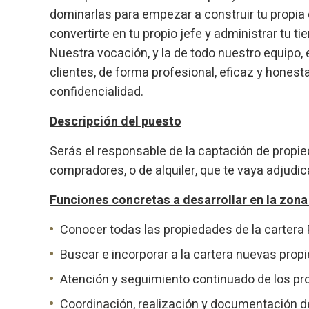
Modif
dominarlas para empezar a construir tu propia 
convertirte en tu propio jefe y administrar tu t
Nuestra vocación, y la de todo nuestro equipo, 
Técnic
clientes, de forma profesional, eficaz y hones
Este sit
mejorar
confidencialidad.
instala
pudiend
Descripción del puesto
deberá 
de la p
Serás el responsable de la captación de propied
Analít
compradores, o de alquiler, que te vaya adjudic
Permite
Funciones concretas a desarrollar en la zona
sitio we
medició
los usua
Conocer todas las propiedades de la carter
que hac
del usu
Buscar e incorporar a la cartera nuevas pro
experie
Atención y seguimiento continuado de los pr
Market
Coordinación, realización y documentación d