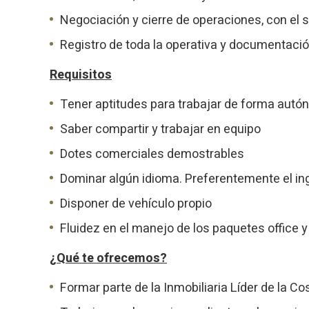
Estas c
Negociación y cierre de operaciones, con el s
eleccio
hábitos
en el si
Registro de toda la operativa y documentaci
usuario
Requisitos
Tener aptitudes para trabajar de forma aut
Saber compartir y trabajar en equipo
Dotes comerciales demostrables
Dominar algún idioma. Preferentemente el in
Disponer de vehículo propio
Fluidez en el manejo de los paquetes office
¿Qué te ofrecemos?
Formar parte de la Inmobiliaria Líder de la C