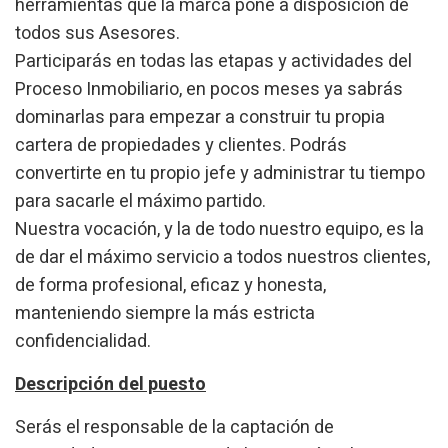
herramientas que la marca pone a disposición de
todos sus Asesores.
Participarás en todas las etapas y actividades del
Proceso Inmobiliario, en pocos meses ya sabrás
dominarlas para empezar a construir tu propia
cartera de propiedades y clientes. Podrás
convertirte en tu propio jefe y administrar tu tiempo
para sacarle el máximo partido.
Modifier les cookies
Nuestra vocación, y la de todo nuestro equipo, es la
de dar el máximo servicio a todos nuestros clientes,
de forma profesional, eficaz y honesta,
Technique et Fonctionnel
Toujours actif
manteniendo siempre la más estricta
Ce site Web utilise ses propres cookies pour collecter des
informations afin d'améliorer nos services. Si vous
confidencialidad.
continuez à naviguer, vous acceptez leur installation.
L'utilisateur a la possibilité de configurer son navigateur,
pouvant, s'il le souhaite, empêcher leur installation sur son
Descripción del puesto
disque dur, même s'il doit garder à l'esprit qu'une telle
action peut entraîner des difficultés de navigation sur le
Serás el responsable de la captación de
site.