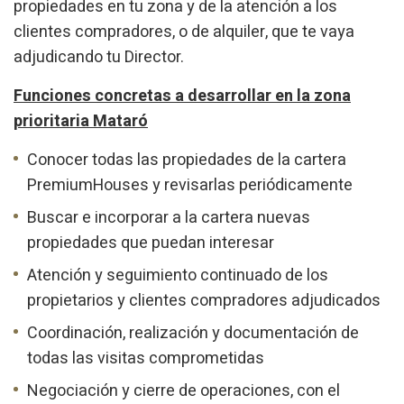
propiedades en tu zona y de la atención a los
Analyse et Personnalisation
clientes compradores, o de alquiler, que te vaya
adjudicando tu Director.
Ils permettent le suivi et l'analyse du comportement des
utilisateurs de ce site. Les informations collectées via ce
type de cookies sont utilisées pour mesurer l'activité du
Funciones concretas a desarrollar en la zona
Web pour l'élaboration des profils de navigation des
utilisateurs afin d'introduire des améliorations basées sur
prioritaria Mataró
l'analyse des données d'utilisation effectuée par les
utilisateurs du service. . Ils nous permettent de
Conocer todas las propiedades de la cartera
sauvegarder les informations de préférence de l'utilisateur
pour améliorer la qualité de nos services et offrir une
PremiumHouses y revisarlas periódicamente
meilleure expérience grâce aux produits recommandés.
Buscar e incorporar a la cartera nuevas
Marketing et Publicité
propiedades que puedan interesar
Ces cookies sont utilisés pour stocker des informations sur
Atención y seguimiento continuado de los
les préférences et les choix personnels de l'utilisateur
grâce à l'observation continue de ses habitudes de
propietarios y clientes compradores adjudicados
navigation. Grâce à eux, nous pouvons connaître les
habitudes de navigation sur le site Web et afficher des
Coordinación, realización y documentación de
publicités liées au profil de navigation de l'utilisateur.
todas las visitas comprometidas
Negociación y cierre de operaciones, con el