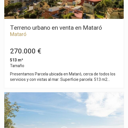
Terreno urbano en venta en Mataró
Mataró
270.000 €
513 m²
Tamaño
Presentamos Parcela ubicada en Mataró, cerca de todos los
servicios y con vistas al mar: Superficie parcela: 513 m2
Frente mínimo de vial: 30,00 m Ocupación máxima: 40% Altura
máxima: 7 m (PB + 1PP) Separación calle: 3 m Separaciones
lateral y fondo: 2 m Ed. auxiliar (ocupación): 5% altura 3,3m
Edificación máxima: 0,75 m2 techo/m2 suelo