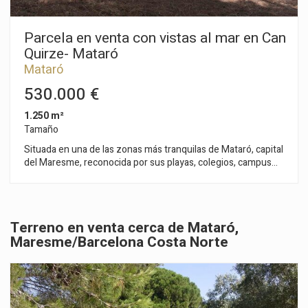
Parcela en venta con vistas al mar en Can
Quirze- Mataró
Mataró
530.000 €
1.250 m²
Tamaño
Situada en una de las zonas más tranquilas de Mataró, capital
del Maresme, reconocida por sus playas, colegios, campus
universitario, puerto náutico y a solo 30 minutos de Barcelona
por autopista o tren. Gran parcela urbana en zona residencial
de Mataró, con vistas al mar. Urbanización muy tranquila,
cerca del acceso a la autopista, reconocido colegio, centro
Terreno en venta cerca de Mataró,
comercial y a 3 minutos en coche del centro con todos los
Maresme/Barcelona Costa Norte
servicios. Superficie catastral parcela 1.229,00 m2
Edificabilidad 0,50 m2st/m2sòl 614,00 m2 Ocupación 30%
368,70 m2 Separación vial 5,00 m Separación laterales 3,00 m
Separación fondo 3,00 m ARM Altura reguladora 7,00 m
Plantas PB+P1 Densidad 1,00 vivienda Edificación auxiliar 5,00
% Uso dominante Residencial