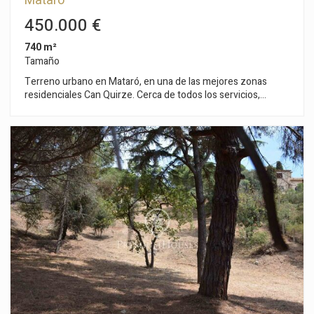
Mataró
450.000 €
740 m²
Tamaño
Terreno urbano en Mataró, en una de las mejores zonas
residenciales Can Quirze. Cerca de todos los servicios,
colegios, zona comercial. Muy bien comunicado con
Barcelona a tan solo 40 minutos del centro de la capital. Tiene
forma cuadrada, prácticamente plano. Excelente orientación
sur. Dispone de licencia y proyecto para construir una casa
independiente moderna. Consulte con nosotros para valorar
el proyecto El terreno está de todos los servicios: tomas de
agua, luz, alcantarillado, gas, evacuación de residuales.
Normativas urbanísticas: Coeficiente edificabilidad neta:
0,557m2 techo/m2 del suelo. Edificabilidad máxima: 335 m2
vivienda, más planta sótano. Ocupación máxima: 230,6m2.
Altura reguladora: 7 m. Cantidad de plantas: 2 (Pb+1).
Separaciones mínimas: calle 3,00m / lateral 6,00m / de fondo
6,00m. Regulación aparcamiento: mínimo 2 vehículos.