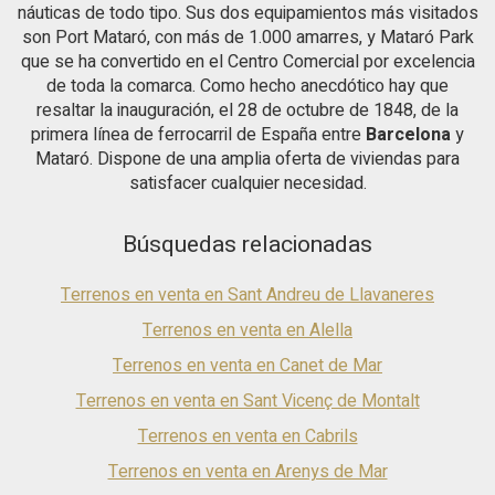
náuticas de todo tipo. Sus dos equipamientos más visitados
metros. A 20 metros de la casa se dispone de plazas de
son Port Mataró, con más de 1.000 amarres, y Mataró Park
aparcamiento y trasteros en un cómodo y amplio parking
que se ha convertido en el Centro Comercial por excelencia
privado a precios muy competitivos. Por su situación
podemos disfrutar de luz, sol todo el día e ir andando a la
de toda la comarca. Como hecho anecdótico hay que
playa. ¡¡Casa de revista!!
resaltar la inauguración, el 28 de octubre de 1848, de la
primera línea de ferrocarril de España entre
Barcelona
y
Mataró. Dispone de una amplia oferta de viviendas para
satisfacer cualquier necesidad.
Búsquedas relacionadas
Terrenos en venta en Sant Andreu de Llavaneres
Terrenos en venta en Alella
Terrenos en venta en Canet de Mar
Terrenos en venta en Sant Vicenç de Montalt
Terrenos en venta en Cabrils
Terrenos en venta en Arenys de Mar