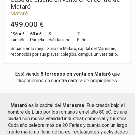
Mataró
Mataró
499.000 €
195 m²
60 m²
3
2
Tamaño
Parcela
Habitaciones
Baños
Situada en la mejor zona de Mataró, capital del Maresme,
reconocida por sus playas, colegios, campus universitario,
puerto náutico y a solo 30 minutos de Barcelona por autopista
o tren. Ubicada a pocos metros de la Plaza Cuba, fue
construida en 1988 y rehabilitada completamente en 2008,
Está viendo
5 terrenos en venta en Mataró
que
conservando elementos originales como las paredes de obra
disponemos en nuestra cartera de propiedades.
vista, suelos de madera natural... Al entrar, accedemos a un
gran espacio diáfano de techos altos, que hace sea especial y
luminoso, donde se sitúa el salón con chimenea. Separado
por una bonita escalera de caracol, nos encontramos el amplio
Mataró
es la capital del
Maresme
. Fue creada bajo el
comedor y seguidamente la cocina abierta a éste, haciendo
nombre de Lluro por los romanos en el año 80 aC. Es una
toda la estancia muy acogedora. La escalera nos lleva a la
zona de noche compuesta por una suite, una habitación
ciudad con mucha vitalidad industrial, comercial y turística.
convertida en vestidor y otra doble con baño completo. En la
Cada año celebra más de 20 Ferias y cuenta con un largo
última planta hay un estudio diáfano con claraboyas y techo
frente marítimo lleno de bares, restaurantes y actividades
de madera con salida a una agradable terraza solárium de 25