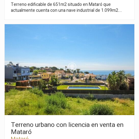
Terreno edificable de 651m2 situado en Mataró que
actualmente cuenta con una nave industrial de 1.099m2.
Edificabilidad: Parcela mínima: 500,00 m² Fachada mínima a
vial: 12,00 m Fondo mínimo: 20,00 m Parámetros referidos a la
edificación (considerando la superficie catastral de 561,00
m²): Edificabilidad: 0,75 m² techo / m² suelo → 420,75 m²
Ocupación: 40 % → 224,40 m² Separaciones: – Frente a vial:
3,00 m – Lateral: 2,00 m – Fondo: 2,00 m Altura máxima: 7,00
m Número máximo de plantas: PB + P1 Densidad: 1,00
vivienda Edificación auxiliar: Ocupación máxima: 5 % 1,00
unidad
Terreno urbano con licencia en venta en
Mataró