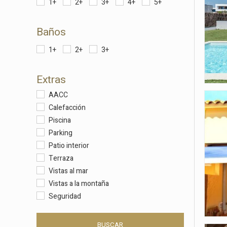
1+
2+
3+
4+
5+
Analít
Baños
Permite
sitio we
1+
2+
3+
medició
los usua
que hac
del usu
Extras
experie
AACC
Calefacción
Market
Piscina
Estas c
Parking
eleccio
hábitos
Patio interior
en el si
Terraza
usuario
Vistas al mar
Vistas a la montaña
Seguridad
BUSCAR