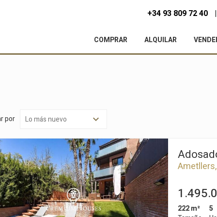
+34 93 809 72 40
COMPRAR
ALQUILAR
VENDE
r por
Adosado
Ametllers,
1.495.
222 m²
5