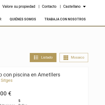
Valore su propiedad
Contacto
Castellano
R
QUIÉNES SOMOS
TRABAJA CON NOSOTROS
Listado
Mosaico
 con piscina en Ametllers
 Sitges
000 €
5