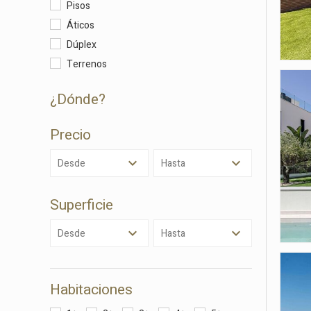
Pisos
Áticos
Dúplex
Terrenos
¿dónde?
Precio
Desde
Hasta
Modif
Superficie
Técnic
Desde
Hasta
Este sit
mejorar
instala
pudiend
Habitaciones
deberá 
de la p