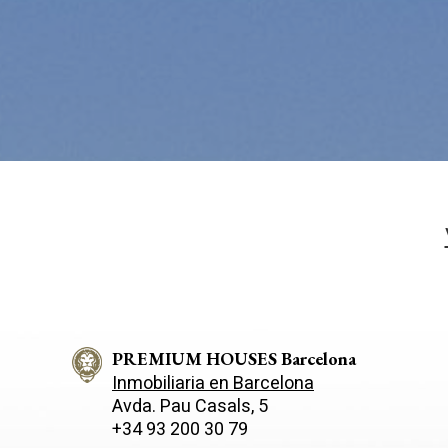
instala
pudiend
deberá 
de la p
Analít
Permite
sitio we
medició
los usua
que hac
del usu
experie
Market
Estas c
eleccio
hábitos
PREMIUM HOUSES Barcelona
en el si
Inmobiliaria en Barcelona
usuario
Avda. Pau Casals, 5
+34 93 200 30 79