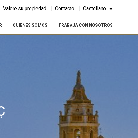
Valore su propiedad
Contacto
Castellano
R
QUIÉNES SOMOS
TRABAJA CON NOSOTROS
Ç
activas
d de