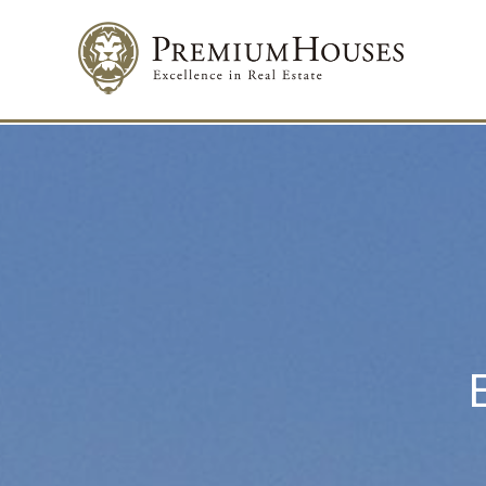
Modif
Técnic
Este sit
mejorar