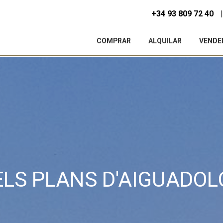
+34 93 809 72 40
COMPRAR
ALQUILAR
VENDE
icar cookies
ELS PLANS D'AIGUADOL
as y funcionales
Siempre 
io web utiliza Cookies propias para recopilar información con la finalida
 nuestros servicios. Si continua navegando, supone la aceptación de la