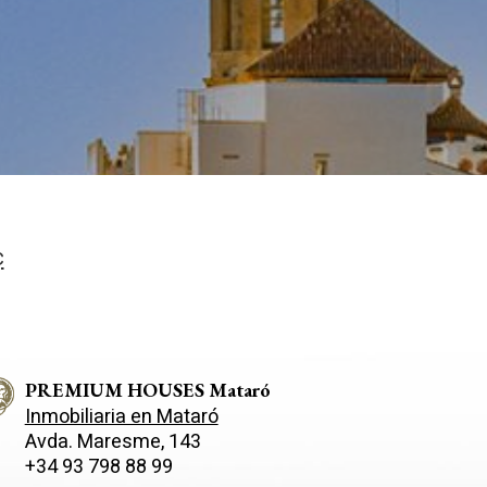
egador
ue
egación
 de este
a
ión de
s de uso
rencia
ejor
ç
s y
us
gación
PREMIUM HOUSES Mataró
Inmobiliaria en Mataró
Avda. Maresme, 143
+34 93 798 88 99