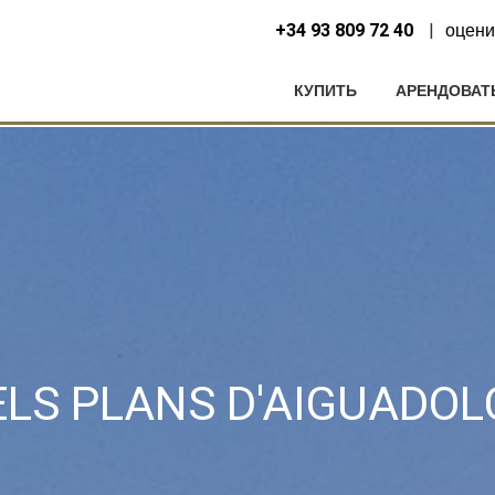
+34 93 809 72 40
оцени
КУПИТЬ
АРЕНДОВАТ
нить куки
ELS PLANS D'AIGUADOL
ческий и функциональный
Всегда а
еб-сайт использует собственные файлы cookie для сбора информац
улучшения наших услуг. Если вы продолжите просмотр, вы соглаша