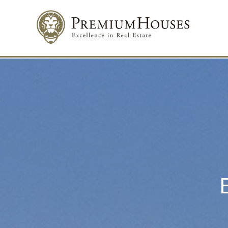
Изме
Техни
Этот в
целью 