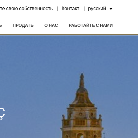
те свою собственность
Контакт
русский
Ь
ПРОДАТЬ
О НАС
РАБОТАЙТЕ С НАМИ
Ç
ктивный
ии с
етесь с