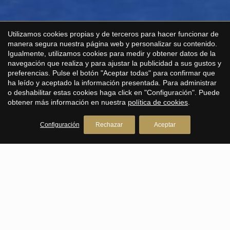
Utilizamos cookies propias y de terceros para hacer funcionar de
manera segura nuestra página web y personalizar su contenido.
Guardar configuración
Aceptar todas
Igualmente, utilizamos cookies para medir y obtener datos de la
navegación que realiza y para ajustar la publicidad a sus gustos y
preferencias. Pulse el botón "Aceptar todas" para confirmar que
ha leído y aceptado la información presentada. Para administrar
o deshabilitar estas cookies haga click en "Configuración". Puede
obtener más información en nuestra
política de cookies
.
Configuración
Rechazar
Aceptar
PREMIUM HOUSES Barcelona
Inmobiliaria en Barcelona
Avda. Pau Casals, 5
+34 93 200 30 79
PREMIUM HOUSES Alella