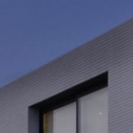
Modificar cookies
Técnicas y funcionales
Siempre activas
Este sitio web utiliza Cookies propias para recopilar
información con la finalidad de mejorar nuestros servicios.
Si continua navegando, supone la aceptación de la
instalación de las mismas. El usuario tiene la posibilidad
de configurar su navegador pudiendo, si así lo desea,
impedir que sean instaladas en su disco duro, aunque
deberá tener en cuenta que dicha acción podrá ocasionar
dificultades de navegación de la página web.
Analíticas y personalización
Permiten realizar el seguimiento y análisis del
comportamiento de los usuarios de este sitio web. La
información recogida mediante este tipo de cookies se
utiliza en la medición de la actividad de la web para la
elaboración de perfiles de navegación de los usuarios con
el fin de introducir mejoras en función del análisis de los
datos de uso que hacen los usuarios del servicio. Permiten
guardar la información de preferencia del usuario para
mejorar la calidad de nuestros servicios y para ofrecer una