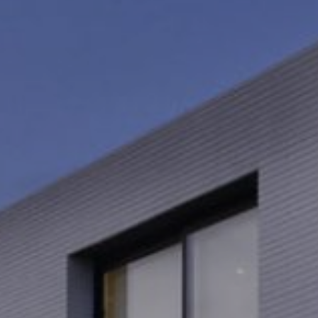
Изменить куки
Технический и функциональный
Всегда активный
Этот веб-сайт использует собственные файлы cookie
для сбора информации с целью улучшения наших
услуг. Если вы продолжите просмотр, вы соглашаетесь
с их установкой. Пользователь имеет возможность
настроить свой браузер, имея возможность, если он
того пожелает, предотвратить их установку на свой
жесткий диск, хотя он должен помнить, что такое
действие может вызвать трудности при навигации по
веб-сайту.
Аналитика и персонализация
Они позволяют отслеживать и анализировать
поведение пользователей этого веб-сайта.
Информация, собранная с помощью этого типа файлов
cookie, используется для измерения активности в
Интернете для разработки профилей навигации
пользователей с целью внесения улучшений на основе
анализа данных об использовании, сделанных
пользователями службы. Они позволяют нам сохранять