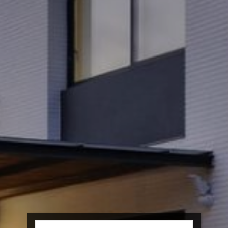
информацию о предпочтениях пользователя, чтобы
улучшить качество наших услуг и предложить лучший
опыт с помощью рекомендуемых продуктов.
Маркетинг и реклама
Эти файлы cookie используются для хранения
информации о предпочтениях и личном выборе
пользователя путем постоянного наблюдения за его
привычками просмотра. Благодаря им мы можем
узнать привычки просмотра на веб-сайте и отображать
рекламу, связанную с профилем просмотра
пользователя.