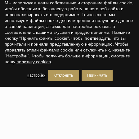
Мы используем наши собственные и сторонние файлы cookie,
чтобы обеспечить безопасную работу нашего веб-сайта и
персонализировать его содержимое. Точно так же мы
используем файлы cookie для измерения и получения данных
о вашей навигации, а также для настройки рекламы в
Сохранить настройки
Принять все
соответствии с вашими вкусами и предпочтениями. Нажмите
кнопку "Принять файлы cookie", чтобы подтвердить, что вы
прочитали и приняли представленную информацию. Чтобы
управлять этими файлами cookie или отключить их, нажмите
"Настройки". Чтобы получить больше информации, смотрите
нашу
политику cookies
.
Настройки
Отклонить
Принимать
PREMIUM HOUSES Barcelona
Агентство недвижимости в Барселоне
Avda. Pau Casals, 5
+34 93 200 30 79
PREMIUM HOUSES Alella